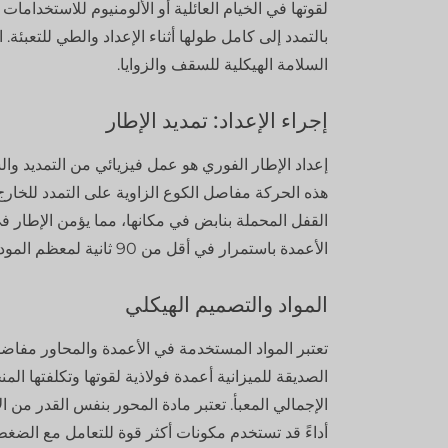
لقوتها في الخيام العائلية أو الألومنيوم للاستخدام
بالتمدد إلى كامل طولها أثناء الإعداد والطي للتعبئ
السلامة الهيكلية للسقف والزوايا.
إجراء الإعداد: تمديد الإطار
إعداد الإطار الفوري هو عمل فيزيائي من التمديد وال
هذه الحركة مفاصل الكوع الزاوية على التمدد للخارج 
القفل المحملة بنابض في مكانها، مما يؤمن الإطار في 
الأعمدة باستمرار في أقل من 90 ثانية لمعظم الموديلات، مما يجعله جاهزاً للتثبيت على الفور تقريباً.
المواد والتصميم الهيكلي
تعتبر المواد المستخدمة في الأعمدة والمحاور مفاضلة م
الصديقة للميزانية أعمدة فولاذية لقوتها وتكلفتها المن
الإجمالي المعبأ. تعتبر مادة المحور بنفس القدر من ا
أداءً قد تستخدم مكونات أكثر قوة للتعامل مع الضغط ا