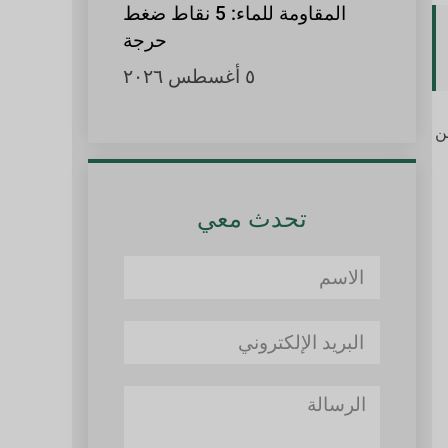
المقاومة للماء: 5 نقاط ضغط
حرجة
٥ أغسطس ٢٠٢٦
ن
تحدث معي