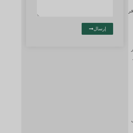
فر
إرسال