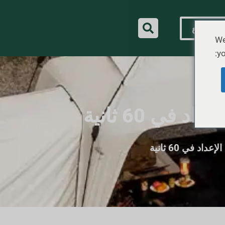
اس سريع
We
yo