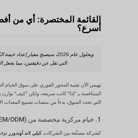
أسرع؟
التي تقل عن دقيقتين، مما يجعل الت
تهيمن الآن تقنية المحور الفوري على سوق الخيام العا
المتنافسة بـ *إذا* كانت سريعة، ولكن *كيف* توازن بي
التي تحدد السوق، بدءاً من منصات تصنيع المعدات الأص
1. خيام مركزية مخصصة من Kelyland Outdoors (OEM/ODM)
كشركة مصنِّعة بين الشركات,
كيلي لاند آوتدورز