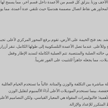
ات الأخف وزناً. ينزلق كل قسم من الأعمدة داخل قسم آخر، مما يسمح لها
ة. المحاور هي نقاط اتصال مصممة هندسيًا حيث تلتقي عدة أعمدة، مما يو
شد. بعد فتح الخيمة على الأرض، تقوم برفع المحور المركزي لأعلى. تجبر
وللأعلى. عندما تصل الأعمدة التلسكوبية إلى طولها الكامل، تنقر أزرار
حالته الصلبة والمنتصبة. تتم العملية الكاملة لتمديد الإطار وقفل
باشرة بين التكلفة والوزن والمتانة. غالباً ما تستخدم الخيام العائلية
خفضة، بينما تستخدم الموديلات الأعلى أداءً الألمنيوم لتقليل الوزن
لأهمية؛ فالبوليمرات المقواة هي المعيار القياسي، ولكن التصاميم الأعلى
لمتكرر للإعداد والإزالة.