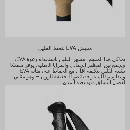
مقبض EVA بنمط الفلين
يحاكي هذا المقبض مظهر الفلين باستخدام رغوة EVA،
ويجمع بين المظهر الجمالي والمزايا العملية. يوفر ملمسًا
يشبه الفلين بتكلفة أقل، مع الحفاظ على متانة EVA
ومقاومتها للماء وخصائصها الخفيفة الوزن — وهو مثالي
لعصي التسلق متوسطة المدى.