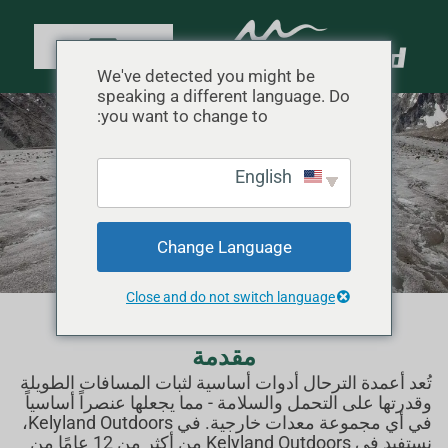
We've detected you might be
speaking a different language. Do
you want to change to:
عمود الرحلات
English
الصفحة الرئيسية
"
المنتج
"
عمود الرحلات
Change Language
Close and do not switch language
مقدمة
تُعد أعمدة الترحال أدوات أساسية لثبات المسافات الطويلة
وقدرتها على التحمل والسلامة - مما يجعلها عنصراً أساسياً
في أي مجموعة معدات خارجية. في Kelyland Outdoors،
نستفيد في Kelyland Outdoors من أكثر من 12 عامًا من