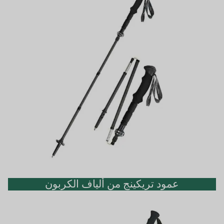
عمود تريكينج من ألياف الكربون