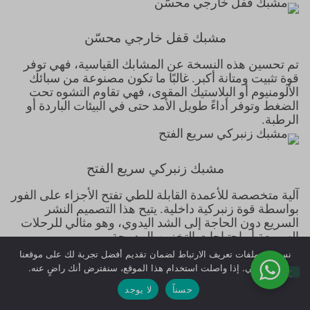
مشبك قفل خارجي محسّن
تم تحسين هذه النسخة عن المشابك القياسية، فهي توفر
قوة تثبيت ومتانة أكبر. غالبًا ما تكون مصنوعة من سبائك
الألومنيوم أو البلاستيك المقوى، فهي تقاوم التشوه تحت
الضغط وتوفر أداءً طويل الأمد حتى في البيئات الباردة أو
الرطبة.
مشبك زنبركي سريع الفتح
آلية متخصصة للأعمدة القابلة للطي تفتح الأجزاء على الفور
بواسطة قوة زنبركية داخلية. يتيح هذا التصميم النشر
السريع دون الحاجة إلى الشد اليدوي، وهو مثالي للرحلات
السريعة أو احتياجات التخزين المدمجة.
نستخدم ملفات تعريف الارتباط لضمان تقديم أفضل تجربة لك على موقعنا
تخصيص المواد والوظائف المفضلة لديك
الإلكتروني. إذا واصلت استخدام هذا الموقع، سنفترض أنك راضٍ عنه.
على عصي التسلق
حسناً
لا يوجد