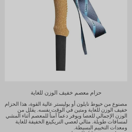
حزام معصم خفيف الوزن للغاية
مصنوع من خيوط نايلون أو بوليستر عالية القوة، هذا الحزام
خفيف الوزن للغاية ومتين في الوقت نفسه. يقلل من
الوزن الإجمالي للعصا ويوفر دعماً آمناً للمعصم أثناء المشي
لمسافات طويلة. مثالي لعصي التريكينغ الخفيفة للغاية
ومعدات التخييم البسيطة.