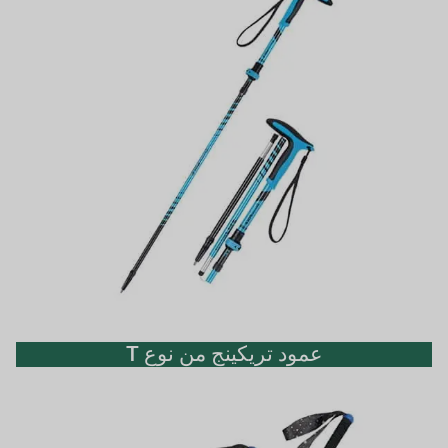
عمود تريكينج من نوع T