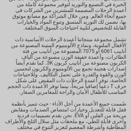
الخبرة في التصنيع والتوريد لتوفير مجموعة كاملة من
أعمدة الرحلات المصممة للمشترين من الشركات في
جميع أنحاء العالم. ومن خلال الشراكة مع مصانع موثوق
بها، نضمن لك التوريد المتسق وتنوع المواد والخيارات
القابلة للتخصيص لتلبية احتياجات السوق المختلفة.
تشمل مجموعة منتجاتنا أعمدة الرحلات الأساسية ذات
الأقفال الملتوية، ونماذج الألومنيوم المتينة المصنوعة من
أنابيب 6061 أو 7075 المصنوعة من أنابيب من فئة
الطائرات، وأعمدة خفيفة الوزن مصنوعة من ألياف
الكربون مصنوعة من أنابيب كربون 3K. كما نقدم أيضاً
إصدارات هجينة تجمع بين الألومنيوم والكربون لتحسين
الوزن والقوة والقدرة على تحمل التكاليف. وللاحتياجات
الخاصة، توفر أعمدة الرحلات ذات المقبض على شكل
حرف T دعماً إضافياً مريحاً، بينما توفر الأعمدة ذات الحجم
المناسب للأطفال الأمان والراحة للمغامرين الصغار.
صُممت جميع الأعمدة من أجل الأداء - حيث تتميز بأنظمة
قفل قابلة للتعديل وخيارات امتصاص الصدمات ومقابض
مريحة من الفلين أو EVA. نحن نقدم تصميمات فردية
وأخرى قابلة للطي، مع ملحقات مثل سلال الثلج والأطراف
المطاطية وأشرطة المعصم لتعزيز التنوع في مختلف