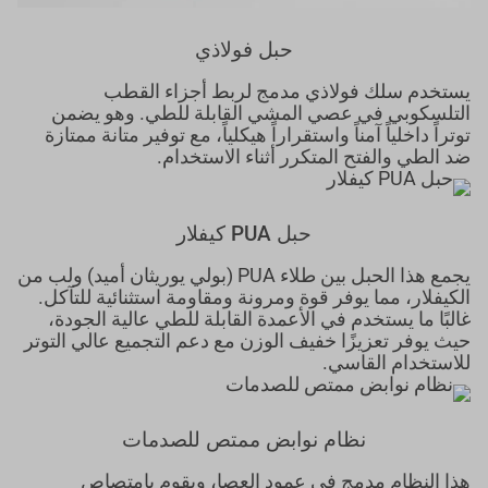
حبل فولاذي
يستخدم سلك فولاذي مدمج لربط أجزاء القطب
التلسكوبي في عصي المشي القابلة للطي. وهو يضمن
توتراً داخلياً آمناً واستقراراً هيكلياً، مع توفير متانة ممتازة
ضد الطي والفتح المتكرر أثناء الاستخدام.
حبل PUA كيفلار
يجمع هذا الحبل بين طلاء PUA (بولي يوريثان أميد) ولب من
الكيفلار، مما يوفر قوة ومرونة ومقاومة استثنائية للتآكل.
غالبًا ما يستخدم في الأعمدة القابلة للطي عالية الجودة،
حيث يوفر تعزيزًا خفيف الوزن مع دعم التجميع عالي التوتر
للاستخدام القاسي.
نظام نوابض ممتص للصدمات
هذا النظام مدمج في عمود العصا، ويقوم بامتصاص