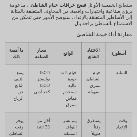
سنعالج الخمسة الأوائل
فضح خرافات خيام الشاطئ
, ، مدعومة
برؤى صناعية واختبارات واقعية. من المخاوف المتعلقة بالمتانة
إلى الأساطير المتعلقة بالإعداد، سنوضح الأمور حتى تتمكن من
الاستمتاع بالشاطئ براحة بال.
مقارنة أداء خيمة الشاطئ
الاعتقاد
معيار
ما أهمية
أسطورة
الواقع
الشائع
الصناعة
ذلك
المتانة
خيام
خيام ذات
150D
يمنع
الشاطئ
جودة
بوليستر
التلف
تتمزق
عالية
150D
الناتج
بسهولة
تستخدم
كحد أدنى
عن
قماش
الرياح
ممزق
وقت
يستغرق
يتم نشر
أقل من
يوفر
الإعداد
وقتاً
النوافذ
30 ثانية
وقت
طويلاً
المنبثقة
الشاطئ