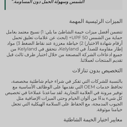
الشمس وسهولة الحمل دون المساومة.”
الميزات الرئيسية المهمة
تتضمن أفضل ميزات خيمة الشاطئ ما يلي: 1) نسيج معتمد بعامل
حماية من الشمس UPF 50+ (ابحث عن علامات تعليق تحمل
أرقام شهادة الاختبار) 2) خياطة معززة عند نقاط الضغط 3) مواد
إطار مقاومة للصدأ. في Kelyland، نتحقق في Kelyland من
جميع ادعاءات الشركة المصنعة من خلال اختبار طرف ثالث قبل
تقديم المنتجات لعملائنا.
التخصيص بدون تنازلات
بالنسبة للشركات التي تفكر في شراء خيام شاطئية مخصصة،
تحافظ خدمات OEM التي نقدمها على الوظائف الأساسية مع
توفير مرونة في العلامة التجارية. لقد ساعدنا عملاءنا في تخصيص
كل شيء بدءًا من ألوان الخيام وحتى الميزات الإضافية مثل
الجيوب المدمجة، مع الحفاظ على السلامة الهيكلية التي تجعل
خيامنا موثوقة.
معايير اختيار الخيمة الشاطئية