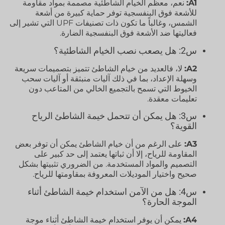
A1:
نعم، معظم الخيام الشاطئية مصممة بمواد مقاومة
للأشعة فوق البنفسجية توفر حماية كبيرة من أشعة
الشمس، وغالباً ما تكون ذات تصنيفات UPF التي تشير إلى
فعاليتها ضد الأشعة فوق البنفسجية الضارة.
س2: هل يصعب نصب الخيام الشاطئية؟
A2:
لا، فالعديد من خيام الشاطئ تتميز بتصميمات سريعة
وسهلة الإعداد، بما في ذلك آليات منبثقة أو آليات سحب
الخيوط التي تسمح بالتجميع الخالي من المتاعب دون
تعليمات معقدة.
س3: هل يمكن أن تتحمل خيمة الشاطئ الرياح
القوية؟
A3:
على الرغم من أن خيام الشاطئ يمكن أن توفر بعض
المقاومة للرياح، إلا أن ثباتها يعتمد إلى حد كبير على
التصميم والمواد المستخدمة. من الضروري تثبيتها بشكل
صحيح واختيار الموديلات المعروفة بمقاومتها للرياح.
س4: هل من الآمن استخدام خيمة الشاطئ أثناء
الموجة الحارة؟
A4:
يمكن أن يوفر استخدام خيمة الشاطئ أثناء موجة