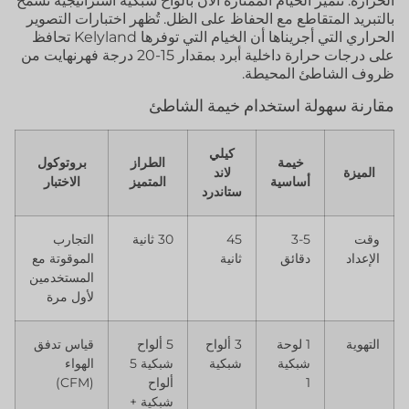
الحرارة. تتميز الخيام الممتازة الآن بألواح شبكية استراتيجية تسمح
بالتبريد المتقاطع مع الحفاظ على الظل. تُظهر اختبارات التصوير
الحراري التي أجريناها أن الخيام التي توفرها Kelyland تحافظ
على درجات حرارة داخلية أبرد بمقدار 15-20 درجة فهرنهايت من
ظروف الشاطئ المحيطة.
مقارنة سهولة استخدام خيمة الشاطئ
كيلي
خيمة
الطراز
بروتوكول
الميزة
لاند
أساسية
المتميز
الاختبار
ستاندرد
وقت
3-5
45
30 ثانية
التجارب
الإعداد
دقائق
ثانية
الموقوتة مع
المستخدمين
لأول مرة
التهوية
1 لوحة
3 ألواح
5 ألواح
قياس تدفق
شبكية
شبكية
شبكية 5
الهواء
1
ألواح
(CFM)
شبكية +