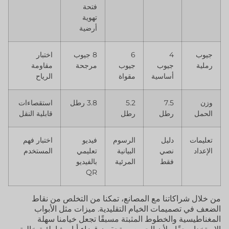
فتحة
تهوية
أرضية
جيوب
4
6
8 جيوب
اختبار
رملية
جيوب
جيوب
مرجحة
مقاومة
أساسية
مقواة
الرياح
وزن
7.5
5.2
3.8 رطل
استقصاءات
الحمل
رطل
رطل
قابلية النقل
تعليمات
دليل
الرسوم
فيديو
اختبار فهم
الإعداد
نصي
البيانية
تعليمي
المستخدم
فقط
المرئية
بالفيديو
QR
من خلال شراكاتنا مع المصانع، تمكنا من التخلص من نقاط
الضعف في تصميمات الخيام التقليدية. ميزات مثل الأبواب
المغناطيسية والخطوط المثبتة مسبقًا تجعل خيامنا سهلة