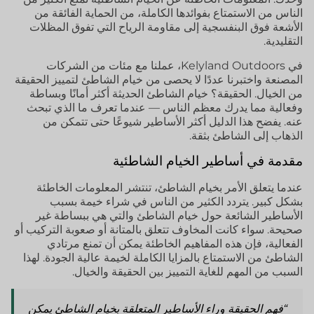
الناس من الاستمتاع بفوائدها الكاملة، من الحماية الفائقة من
الأشعة فوق البنفسجية إلى مقاومة الرياح التي تفوق المظلات
التقليدية.
في Kelyland Outdoors، عملنا مع مئات من الشركات
المصنعة واختبرنا عددًا لا يحصى من خيام الشاطئ لتمييز الحقيقة
من الخيال. الحقيقة؟ خيام الشاطئ الحديثة أكثر أمانًا وبساطة
وفعالية مما يدرك معظم الناس — عندما تعرف ما الذي تبحث
عنه. يفضح هذا الدليل أكثر الأساطير شيوعًا حتى تتمكن من
الذهاب إلى الشاطئ بثقة.
مقدمة في أساطير الخيام الشاطئية
عندما يتعلق الأمر بخيام الشاطئ، تنتشر المعلومات الخاطئة
بشكل كبير. يتردد الكثير من الناس في شراء خيمة بسبب
الأساطير الشائعة حول خيام الشاطئ والتي هي ببساطة غير
صحيحة. سواء كانت المخاوف تتعلق بالمتانة أو صعوبة التركيب أو
الفعالية، فإن هذه المفاهيم الخاطئة يمكن أن تمنع مرتادي
الشاطئ من الاستمتاع بالمزايا الكاملة لخيمة عالية الجودة. لهذا
السبب من المهم للغاية التمييز بين الحقيقة والخيال.
“فهم الحقيقة وراء الأساطير المتعلقة بخيام الشاطئ يمكن