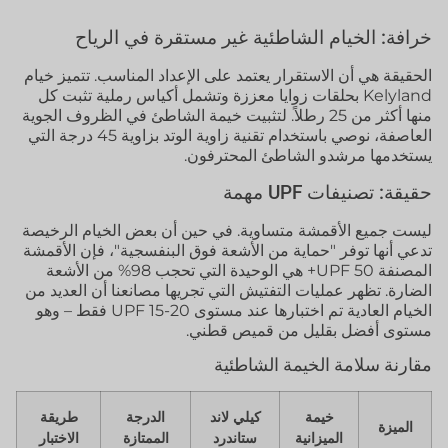
خرافة: الخيام الشاطئية غير مستقرة في الرياح
الحقيقة هي أن الاستقرار يعتمد على الإعداد المناسب. تتميز خيام
Kelyland بحلقات زوايا معززة وتشمل أكياس رملية تثبت كل
منها أكثر من 25 رطلاً. لتثبيت خيمة الشاطئ في الظروف الجوية
العاصفة، نوصي باستخدام تقنية زاوية الوتد بزاوية 45 درجة التي
يستخدمها مرشدو الشاطئ المحترفون.
حقيقة: تصنيفات UPF مهمة
ليست جميع الأقمشة متساوية. في حين أن بعض الخيام الرخيصة
تدعي أنها توفر "حماية من الأشعة فوق البنفسجية"، فإن الأقمشة
المصنفة UPF 50+ هي الوحيدة التي تحجب 98% من الأشعة
الضارة. تظهر عمليات التفتيش التي تجريها مصانعنا أن العديد من
الخيام العادية تم اختبارها عند مستوى UPF 15-20 فقط – وهو
مستوى أفضل بقليل من قميص قطني.
مقارنة سلامة الخيمة الشاطئية
خيمة
كيلي لاند
الدرجة
طريقة
الميزة
الميزانية
ستاندرد
الممتازة
الاختبار