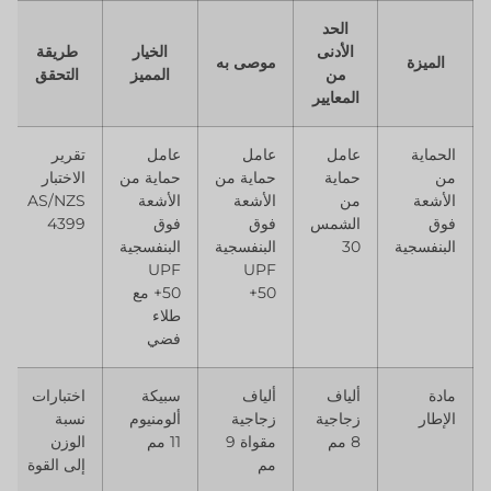
الحد
الأدنى
الخيار
طريقة
الميزة
موصى به
من
المميز
التحقق
المعايير
الحماية
عامل
عامل
عامل
تقرير
من
حماية
حماية من
حماية من
الاختبار
الأشعة
من
الأشعة
الأشعة
AS/NZS
فوق
الشمس
فوق
فوق
4399
البنفسجية
30
البنفسجية
البنفسجية
UPF
UPF
50+
50+ مع
طلاء
فضي
مادة
ألياف
ألياف
سبيكة
اختبارات
الإطار
زجاجية
زجاجية
ألومنيوم
نسبة
8 مم
مقواة 9
11 مم
الوزن
مم
إلى القوة