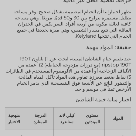
خرافة: تغطية الظل غير كافية
تظهر اختباراتنا أن الخيام المصممة بشكل صحيح توفر مساحة
تظليل مستمرة تتراوح بين 30 و50 قدمًا مربعًا، وهي مساحة
كافية لعائلة مكونة من أربعة أفراد. السر يكمن في الجدران
المائلة التي تتبع مسار الشمس، وهي ميزة نحددها في جميع
الخيام التي تنتجها Kelyland.
حقيقة: المواد مهمة
عند تقييم خيام الشاطئ المتينة، ابحث عن: 1) نايلون 190T
ripstop 190T (مع درزات مزدوجة الخياطة) 2) أعمدة من
الألياف الزجاجية أو أعمدة من الألومنيوم المستخدم في الطائرات
3) نقاط ضغط معززة. تقاوم هذه المواد تآكل المياه المالحة
والتدهور الناتج عن الأشعة فوق البنفسجية الذي يدمر الخيام
الأرخص ثمناً في موسم واحد.
اختبار متانة خيمة الشاطئ
مستوى
كيلي لاند
الدرجة
منهجية
المواد
المبتدئين
ستاندرد
الممتازة
الاختبار