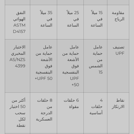
مقاومة
15 ميلاً
25 ميلاً
35 ميلاً
النفق
الرياح
في
في
في
الهوائي
الساعة
الساعة
الساعة
ASTM
D4157
تصنيف
عامل
عامل
عامل
الاختبار
UPF
حماية
حماية من
حماية من
المخبري
من
الأشعة
الأشعة
AS/NZS
الشمس
فوق
فوق
4399
15
البنفسجية
البنفسجية
UPF 50+
UPF
50+
نقاط
4
6 حلقات
8 حلقات
أكثر من
الارتكاز
حلقات
مقواة
من
50 اختبار
أساسية
الدرجة
سحب
العسكرية
لكل
نقطة