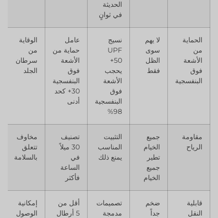
الحديثة
في ثوانٍ
الحماية
لا يهم
نسيج
عامل
الوقاية
من
سوى
UPF
حماية من
من
الأشعة
الظل
50+
الأشعة
سرطان
فوق
فقط
يحجب
فوق
الجلد
البنفسجية
الأشعة
البنفسجية
فوق
30+ كحد
البنفسجية
أدنى
98%
مقاومة
جميع
التثبيت
تصنيف
مخاوف
الرياح
الخيام
المناسب
30 ميلاً
تتعلق
تطير
يمنع ذلك
في
بالسلامة
جميع
الساعة
الخيام
فأكثر
قابلية
ضخم
تصميمات
أقل من
إمكانية
النقل
جداً
مدمجة
5 أرطال
الوصول