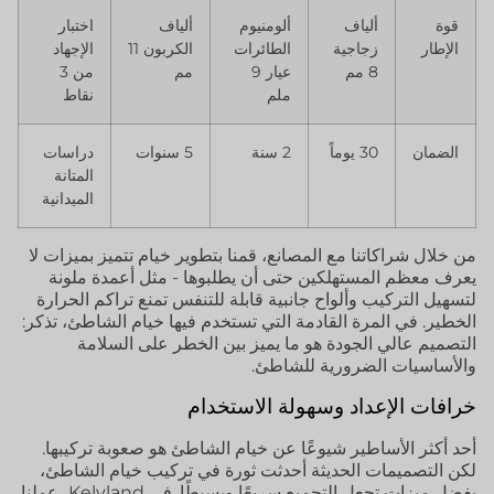
قوة
ألياف
ألومنيوم
ألياف
اختبار
الإطار
زجاجية
الطائرات
الكربون 11
الإجهاد
8 مم
عيار 9
مم
من 3
ملم
نقاط
الضمان
30 يوماً
2 سنة
5 سنوات
دراسات
المتانة
الميدانية
من خلال شراكاتنا مع المصانع، قمنا بتطوير خيام تتميز بميزات لا
يعرف معظم المستهلكين حتى أن يطلبوها - مثل أعمدة ملونة
لتسهيل التركيب وألواح جانبية قابلة للتنفس تمنع تراكم الحرارة
الخطير. في المرة القادمة التي تستخدم فيها خيام الشاطئ، تذكر:
التصميم عالي الجودة هو ما يميز بين الخطر على السلامة
والأساسيات الضرورية للشاطئ.
خرافات الإعداد وسهولة الاستخدام
أحد أكثر الأساطير شيوعًا عن خيام الشاطئ هو صعوبة تركيبها.
لكن التصميمات الحديثة أحدثت ثورة في تركيب خيام الشاطئ،
بفضل ميزات تجعل التجميع سريعًا وبسيطًا. في Kelyland، عملنا