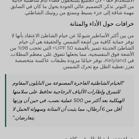
الاستخدام حقًا - لأن الجميع يستحقون قضاء أيام شاطئية خالية
من التوتر. تذكر: التصميم عالي الجودة يحول ما كان في السابق
مهمة شاقة إلى جزء بسيط وممتع من روتينك الشاطئي.
خرافات حول الأداء والمتانة
من بين أكثر الأساطير شيوعًا عن خيام الشاطئ الاعتقاد بأنها لا
توفر حماية كافية من أشعة الشمس. والحقيقة هي أن خيام
الشاطئ الحديثة تتميز بأقمشة UPF 50+ التي تحجب 98% من
الأشعة فوق البنفسجية، مما يجعلها تتفوق على معظم المظلات.
في Kelyland، نوفر خيامًا مزودة بطبقات عاكسة متخصصة
تعزز تغطية الظل مع تحرك الشمس.
“الخيام الشاطئية الفاخرة المصنوعة من النايلون المقاوم
للتمزق وإطارات الألياف الزجاجية تحافظ على سلامتها
الهيكلية بعد أكثر من 500 عملية نصب، في حين أن وزنها
أقل من 6 أرطال، مما يثبت أن المتانة وسهولة الحمل لا
يتعارضان.”