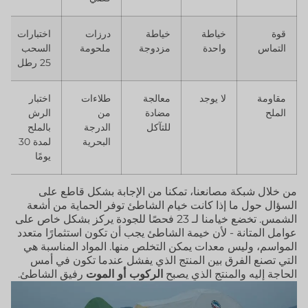
قوة
خياطة
خياطة
درزات
اختبارات
التماس
واحدة
مزدوجة
ملحومة
السحب
25 رطل
مقاومة
لا يوجد
معالجة
طلاءات
اختبار
الملح
مضادة
من
الرش
للتآكل
الدرجة
بالملح
البحرية
لمدة 30
يومًا
من خلال شبكة مصانعنا، تمكنا من الإجابة بشكل قاطع على
السؤال حول ما إذا كانت خيام الشاطئ توفر الحماية من أشعة
الشمس. تخضع خيامنا لـ 23 فحصًا للجودة يركز بشكل خاص على
عوامل المتانة - لأن خيمة الشاطئ يجب أن تكون استثمارًا متعدد
المواسم، وليس معدات يمكن التخلص منها. المواد المناسبة هي
التي تصنع الفرق بين المنتج الذي يفشل عندما تكون في أمس
الحاجة إليه والمنتج الذي يصبح
الركوب أو الموت
رفيق الشاطئ.