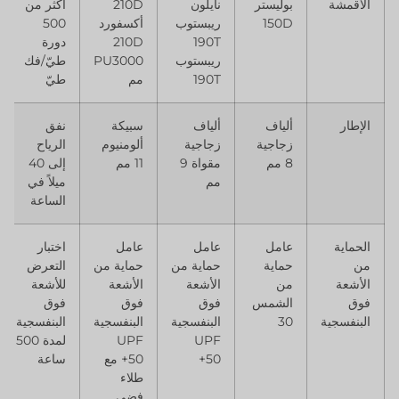
الأقمشة
بوليستر
نايلون
210D
أكثر من
150D
ريبستوب
أكسفورد
500
190T
210D
دورة
ريبستوب
PU3000
طيّ/فك
190T
مم
طيّ
الإطار
ألياف
ألياف
سبيكة
نفق
زجاجية
زجاجية
ألومنيوم
الرياح
8 مم
مقواة 9
11 مم
إلى 40
مم
ميلاً في
الساعة
الحماية
عامل
عامل
عامل
اختبار
من
حماية
حماية من
حماية من
التعرض
الأشعة
من
الأشعة
الأشعة
للأشعة
فوق
الشمس
فوق
فوق
فوق
البنفسجية
30
البنفسجية
البنفسجية
البنفسجية
UPF
UPF
لمدة 500
50+
50+ مع
ساعة
طلاء
فضي