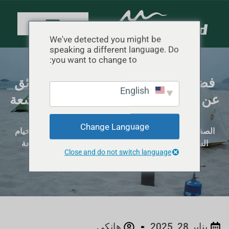
We've detected you might be
speaking a different language. Do
you want to change to:
فضح خرافات الخيام الشاطئية: حقائق
English
عن السلامة والإعداد والحماية من أشعة
الشمس
Change Language
الصفحة الرئيسية
"
رؤى معدات التخييم
"
فضح خرافات الخيام
الشاطئية: حقائق عن السلامة والإعداد والحماية من أشعة
Close and do not switch language
الشمس
يناير 28, 2025
هانكي