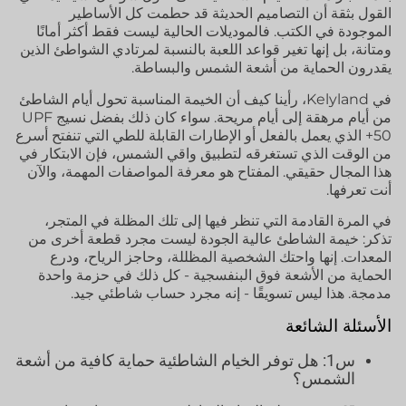
القول بثقة أن التصاميم الحديثة قد حطمت كل الأساطير
الموجودة في الكتب. فالموديلات الحالية ليست فقط أكثر أمانًا
ومتانة، بل إنها تغير قواعد اللعبة بالنسبة لمرتادي الشواطئ الذين
يقدرون الحماية من أشعة الشمس والبساطة.
في Kelyland، رأينا كيف أن الخيمة المناسبة تحول أيام الشاطئ
من أيام مرهقة إلى أيام مريحة. سواء كان ذلك بفضل نسيج UPF
50+ الذي يعمل بالفعل أو الإطارات القابلة للطي التي تنفتح أسرع
من الوقت الذي تستغرقه لتطبيق واقي الشمس، فإن الابتكار في
هذا المجال حقيقي. المفتاح هو معرفة المواصفات المهمة، والآن
أنت تعرفها.
في المرة القادمة التي تنظر فيها إلى تلك المظلة في المتجر،
تذكر: خيمة الشاطئ عالية الجودة ليست مجرد قطعة أخرى من
المعدات. إنها واحتك الشخصية المظللة، وحاجز الرياح، ودرع
الحماية من الأشعة فوق البنفسجية - كل ذلك في حزمة واحدة
مدمجة. هذا ليس تسويقًا - إنه مجرد حساب شاطئي جيد.
الأسئلة الشائعة
س1: هل توفر الخيام الشاطئية حماية كافية من أشعة
الشمس؟