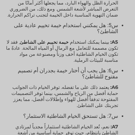
الحرارة الظل والهواء البارد، مما يجعلها أكثر أمانًا من
التعرض المباشر لأشعة الشمس. ومع ذلك، من الضروري
ضمان التهوية المناسبة داخل الخيمة لتجنب تراكم الحرارة.
س5: هل يمكنني استخدام خيمة تخييم عادية على
الشاطئ؟
A5:
بينما يمكنك استخدام
خيمة تخييم على الشاطئ
, فقد لا
تكون مصممة للتعامل مع الرمال أو المياه المالحة. عادةً ما
تكون الخيام الشاطئية أخف وزناً ومصنوعة من مواد
مناسبة للبيئات الرملية.
س6: هل يجب أن أختار خيمة بجدران أم تصميم
مفتوح للشاطئ؟
A6:
يعتمد ذلك على ما تفضله. توفر الخيام ذات الجوانب
حماية أفضل من الرياح والشمس، بينما توفر التصميمات
المفتوحة تدفقاً أفضل للهواء وإطلالات أفضل، مما يعزز
تجربتك على الشاطئ.
س7: هل تستحق الخيام الشاطئية الاستثمار؟
A7:
نعم، تُعد الخيام الشاطئية استثماراً مجدياً لمرتادي
الشاطئ بانتظام، حيث توفر حماية أساسية من أشعة