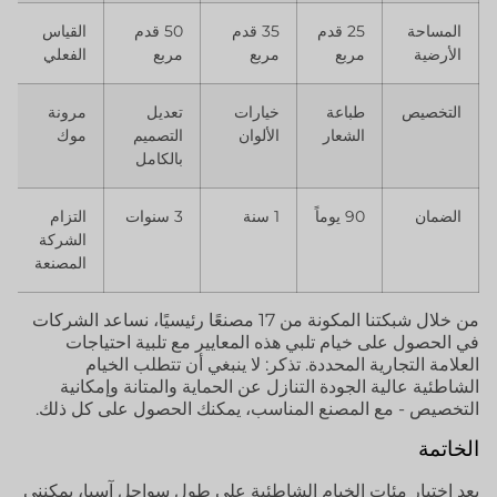
المساحة
25 قدم
35 قدم
50 قدم
القياس
الأرضية
مربع
مربع
مربع
الفعلي
التخصيص
طباعة
خيارات
تعديل
مرونة
الشعار
الألوان
التصميم
موك
بالكامل
الضمان
90 يوماً
1 سنة
3 سنوات
التزام
الشركة
المصنعة
من خلال شبكتنا المكونة من 17 مصنعًا رئيسيًا، نساعد الشركات
في الحصول على خيام تلبي هذه المعايير مع تلبية احتياجات
العلامة التجارية المحددة. تذكر: لا ينبغي أن تتطلب الخيام
الشاطئية عالية الجودة التنازل عن الحماية والمتانة وإمكانية
التخصيص - مع المصنع المناسب، يمكنك الحصول على كل ذلك.
الخاتمة
بعد اختبار مئات الخيام الشاطئية على طول سواحل آسيا، يمكنني