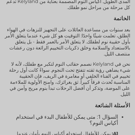
المدى الطويل. أكياس النوم المصممة بعناية من Kelyland تدعم
كل مرحلة من مراحل نمو طفلك.
الخاتمة
بعد سنوات من مساعدة العائلات على التجهيز للنزهات في الهواء
الطلق، تعلمت شيئًا واحدًا: التوقيت هو كل شيء عندما يتعلق الأمر
بأول حقيبة نوم لطفلك. لا يتعلق الأمر بالعمر فقط - بل يتعلق
بالاستعداد والسلامة وخلق ذكريات التخييم الرائعة دون رعشات
منتصف الليل.
نحن في Kelyland نصمم حقائب النوم لتكبر مع طفلك، لأنه لا
شيء يضاهي رؤية ثقته تتفتح تحت النجوم. سواءً كانت أول رحلة
تخييم في الفناء الخلفي أو مغامرة في الريف، فإن الحقيبة
المناسبة تُحدث فرقاً كبيراً. ثق بغرائزك، وامنح الأولوية للملاءمة
على الموضة، وتذكر أن أفضل الرحلات تبدأ بنوم مريح وآمن في
الليل.
الأسئلة الشائعة
السؤال 1: متى يمكن للأطفال البدء في استخدام
أكياس النوم؟
A1:
يمكن للأطفال استخدام أكياس النوم بأمان عندما