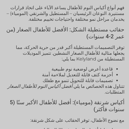
فهم أنواع أكياس النوم للأطفال يساعد الآباء على اتخاذ قرارات
مستنيرة. النوعان الرئيسيان – المستطيل والشرنقي (المومياء) –
يخدمان مراحل نمو مختلفة واحتياجات تخييم مختلفة.
حقائب مستطيلة الشكل: الأفضل للأطفال الصغار (من
عمر 2-4 سنوات)
توفر التصميمات المستطيلة أكبر قدر من حرية الحركة، مما
يجعلها مثالية للأطفال الصغار النشطين. تتميز الموديلات
المستطيلة من Kelyland بما يلي:
قاعدة أعرض لوضعية نوم طبيعية
أحزمة كتف قابلة للتعديل لملاءمة آمنة
تصميمات قابلة للتحويل تنمو مع طفلك
تتناول هذه الخصائص ما يلي
أفضل أكياس النوم للأطفال الصغار
المتطلبات.
أكياس شرنقة (مومياء): أفضل للأطفال الأكبر سنًا (5
سنوات فأكثر)
مع نضوج الأطفال، توفر الحقائب على شكل شرنقة: