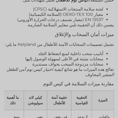
حسن السمعة
أكياس نوم للأطفال
تحمل شهادات مثل:
لجنة سلامة المنتجات الاستهلاكية (CPSC)
معيار OEKO-TEX 100 (السلامة الكيميائية)
EN 13537 (معيار تصنيف درجات الحرارة الأوروبي)
يضمن ذلك أن الحقيبة تلبي معايير السلامة الصارمة.
ميزات أمان السحاب والإغلاق
تشمل تصميمات السحابات الآمنة للأطفال من Kelyland ما يلي:
أنابيب سحب داخلية لمنع انضغاط الجلد
سحابات مثبتة في الأعلى لسهولة الوصول إليها
سحابات مزدوجة السحب بحواف مستديرة
تعالج هذه الميزات ما هو شائع
كيفية اختيار كيس نوم آمن للطفل
الصغير
المخاوف.
مقارنة ميزات السلامة في كيس النوم
الحقيبة
حقيبة آمنة
كيلي لاند
ما أهمية
الميزة
القياسية
للأطفال
سوليوشن
ذلك
واقيات
لا يوجد
في بعض
نعم،
يمنع