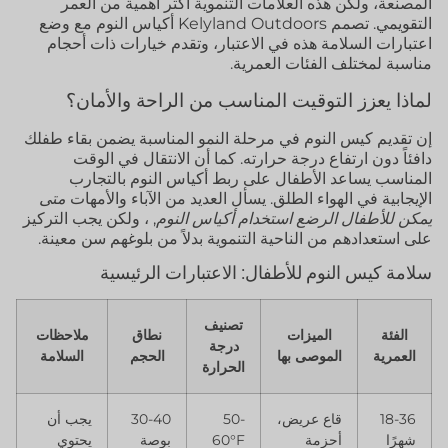
المصنعة، ولكن هذه العلامات التنموية أكثر أهمية من العمر
التقويمي. تصمم Kelyland Outdoors أكياس النوم مع وضع
اعتبارات السلامة هذه في الاعتبار، وتقدم خيارات ذات أحجام
مناسبة لمختلف الفئات العمرية.
لماذا يعزز التوقيت المناسب من الراحة والأمان؟
إن تقديم كيس النوم في مرحلة النمو المناسبة يضمن بقاء طفلك
دافئاً دون ارتفاع درجة حرارته. كما أن الانتقال في الوقت
المناسب يساعد الأطفال على ربط أكياس النوم بالتجارب
الإيجابية في الهواء الطلق. يسأل العديد من الآباء والأمهات
متى
يمكن للأطفال الرضع استخدام أكياس النوم
, ، ولكن يجب التركيز
على استعدادهم من الناحية التنموية بدلاً من بلوغهم سن معينة.
سلامة كيس النوم للأطفال: الاعتبارات الرئيسية
تصنيف
الفئة
الميزات
نطاق
ملاحظات
درجة
العمرية
الموصى بها
الحجم
السلامة
الحرارة
18-36
قاع عريض،
50-
30-40
يجب أن
شهرًا
أحزمة
60°F
بوصة
يحتوي