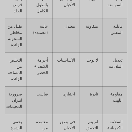
السوستة
الأحيان
بالطول
قرص
الكامل
الجلد
قابلية
متفاوتة
معتدل
عالية
يقلل من
التنفس
(معتمدة)
مخاطر
السخونة
الزائدة
تعديل
لا يوجد
الأساسيات
أحزمة
التخلص
الملاءمة
الكتف +
من
الخصر
المساحة
الزائدة
مقاومة
نادرة
اختياري
قياسي
ضرورية
اللهب
لنيران
المخيمات
السلامة
لم يتم
في بعض
معتمدة
يحمي
الكيميائية
التحقق
الأحيان
من
البشرة