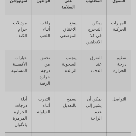
التنموي
المطلوب
على
الوالدين
سوليوشن
السلامة
المهارات
يمكن
يمنع
راقب
موديلات
الحركية
التدحرج
الاختناق
أثناء
حزام
في كلا
الموضعي
اللعب
الكتف
الاتجاهين
تنظيم
التعرق
يتجنب
تحقق
خيارات
درجة
عند
السخونة
من
الأقمشة
الحرارة
الدفء
الزائدة
درجة
المسامية
حرارة
الرقبة
التواصل
يمكن أن
يسمح
التدرب
أدلة
يشير إلى
بالتعديل
أثناء
درجات
عدم
القيلولة
الحرارة
الراحة
المرمزة
بالألوان