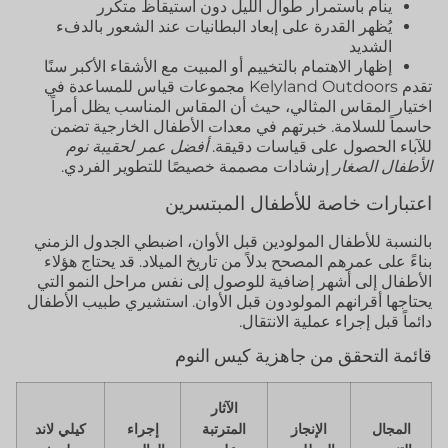
ينام باستمرار طوال الليل دون استيقاظ متكرر
يُظهر القدرة على إبعاد البطانيات عند الشعور بالدفء
الشديد
إظهار الاهتمام بالتخييم أو المبيت مع الأشقاء الأكبر سنًا
تقدم Kelyland Outdoors مجموعات قياس للمساعدة في
اختيار المقاس المثالي، حيث أن المقاس المناسب يظل أمراً
حاسماً للسلامة. خبرتهم في معدات الأطفال الخارجية تضمن
للآباء الحصول على قياسات دقيقة.
أفضل عمر لحقيبة نوم
الأطفال الصغار
إرشادات مصممة خصيصًا للتطوير الفردي.
اعتبارات خاصة للأطفال المبتسرين
بالنسبة للأطفال المولودين قبل الأوان، اضبطي الجدول الزمني
بناءً على عمرهم المصحح بدلاً من تاريخ الميلاد. قد يحتاج هؤلاء
الأطفال إلى أشهر إضافية للوصول إلى نفس مراحل النمو التي
يحتاجها أقرانهم المولودون قبل الأوان. استشيري طبيب الأطفال
دائماً قبل إجراء عملية الانتقال.
قائمة التحقق من جاهزية كيس النوم
الآثار
المجال
الإنجاز
المترتبة
إجراء
كيلي لاند