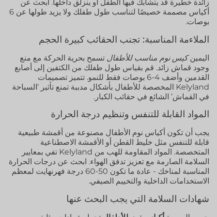
زائدة خطيرة قد يتشابك فيها الطفل أو ينزلق داخلها. ابحث عن
أكياس مصممة خصيصًا لتناسب طول طفلك ولا يزيد طولها عن 6
بوصات.
الملاءمة المناسبة: تجنب الحقائب كبيرة الحجم
اليمين
كيس نوم مناسب للأطفال
تسمح بحرية الحركة مع منع
وجود قماش زائد. قم بقياس طول طفلك من الكتفين إلى أصابع
القدمين وأضف 4-6 بوصات فقط للنمو. تتميز تصميمات
Kelyland المخصصة للأطفال بأشكال مدببة تمنع تأثير ‘السباحة
في القماش’ الشائع في حقائب الكبار.
المواد القابلة للتنفس وتنظيم درجة الحرارة
يجب أن تكون أكياس نوم الأطفال مصنوعة من أقمشة طبيعية
قابلة للتنفس مثل خليط القطن أو الأقمشة الاصطناعية
المتخصصة. المواد المقاومة للهب من Kelyland تفي بمعايير
السلامة الصارمة مع تعزيز تدفق الهواء. ابحث عن درجات الحرارة
المناسبة لمناخك - عادة ما تكون 50-60 درجة فهرنهايت لمعظم
الاستخدامات الداخلية والتخييم الصيفي.
شهادات السلامة التي يجب البحث عنها