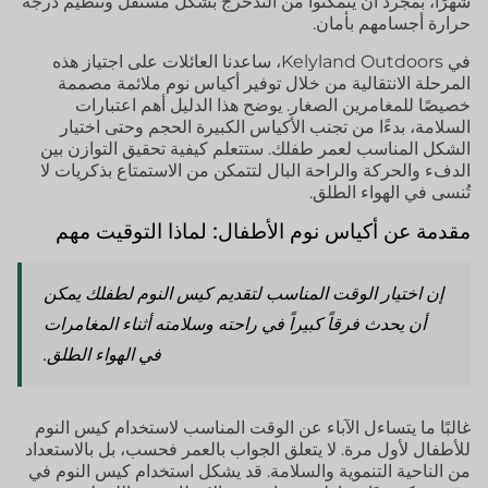
شهرًا، بمجرد أن يتمكنوا من التدحرج بشكل مستقل وتنظيم درجة
حرارة أجسامهم بأمان.
في Kelyland Outdoors، ساعدنا العائلات على اجتياز هذه
المرحلة الانتقالية من خلال توفير أكياس نوم ملائمة مصممة
خصيصًا للمغامرين الصغار. يوضح هذا الدليل أهم اعتبارات
السلامة، بدءًا من تجنب الأكياس الكبيرة الحجم وحتى اختيار
الشكل المناسب لعمر طفلك. ستتعلم كيفية تحقيق التوازن بين
الدفء والحركة والراحة البال لتتمكن من الاستمتاع بذكريات لا
تُنسى في الهواء الطلق.
مقدمة عن أكياس نوم الأطفال: لماذا التوقيت مهم
إن اختيار الوقت المناسب لتقديم كيس النوم لطفلك يمكن
أن يحدث فرقاً كبيراً في راحته وسلامته أثناء المغامرات
في الهواء الطلق.
غالبًا ما يتساءل الآباء عن الوقت المناسب لاستخدام كيس النوم
للأطفال لأول مرة. لا يتعلق الجواب بالعمر فحسب، بل بالاستعداد
من الناحية التنموية والسلامة. قد يشكل استخدام كيس النوم في