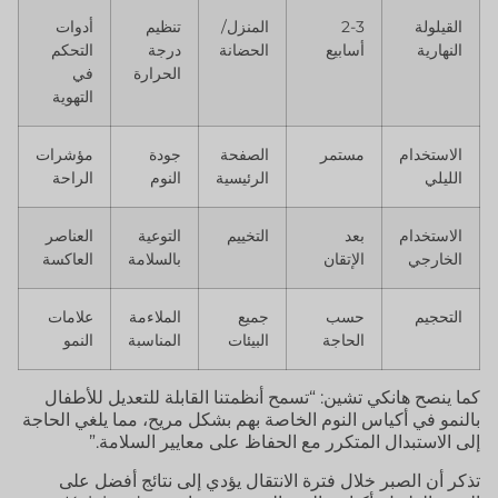
القيلولة
2-3
المنزل/
تنظيم
أدوات
النهارية
أسابيع
الحضانة
درجة
التحكم
الحرارة
في
التهوية
الاستخدام
مستمر
الصفحة
جودة
مؤشرات
الليلي
الرئيسية
النوم
الراحة
الاستخدام
بعد
التخييم
التوعية
العناصر
الخارجي
الإتقان
بالسلامة
العاكسة
التحجيم
حسب
جميع
الملاءمة
علامات
الحاجة
البيئات
المناسبة
النمو
كما ينصح هانكي تشين: “تسمح أنظمتنا القابلة للتعديل للأطفال
بالنمو في أكياس النوم الخاصة بهم بشكل مريح، مما يلغي الحاجة
إلى الاستبدال المتكرر مع الحفاظ على معايير السلامة.”
تذكر أن الصبر خلال فترة الانتقال يؤدي إلى نتائج أفضل على