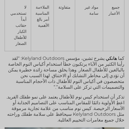
جميع
مواد غير
متفاوتة
الملاءمة
لا
الأعمار
سامة
المناسبة
تستخدمي
أمر بالغ
أبداً
الأهمية
حقائب
الكبار
للأطفال
الصغار
كما
هانكي
يشرح تشين، مؤسس Kelyland Outdoors: “لقد
رأينا الكثير من الآباء يرتكبون خطأ استخدام أكياس النوم الخاصة
بالبالغين للأطفال الصغار. وهذا يخلق مساحة زائدة خطيرة يمكن
أن تؤدي إلى مخاطر التشابك أو الاختناق. لهذا السبب نحن
متخصصون في أكياس النوم للأطفال ذات الأحجام المناسبة
والتصميمات التي تركز على السلامة”.”
تذكر أن استخدام كيس نوم للأطفال يعتمد على نمو طفلك الفريد.
اعطِ الأولوية دائمًا للمقاس المناسب على التصاميم الجذابة أو
الأسعار الرخيصة. كيس نوم مناسب من علامة تجارية مرموقة
مثل Kelyland Outdoors سيحافظ على سلامة طفلك وراحته
خلال جميع مغامرات التخييم العائلية.