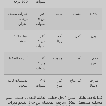
سنوات
360 درجة
الدفء
معتدل
عالية
أكثر
خيارات تصنيف
من 5
درجات
سنوات
الحرارة
الوزن
أثقل
أخف
أكثر
مواد فائقة
وزناً
من 5
الخفة
سنوات
حجم
أكبر
مدمجة
أكثر
أحزمة الضغط
العبوة
من 5
سنوات
ميزات
غير متاح
غير
4-5
تصميمات قابلة
الانتقال
متاح
سنوات
للتحويل
كما يلاحظ هانكي تشين: “تحل حقائبنا القابلة للتعديل حسب النمو
مشكلة
مستطيل مقابل شرنقة
المعضلة من خلال تقديم ميزات