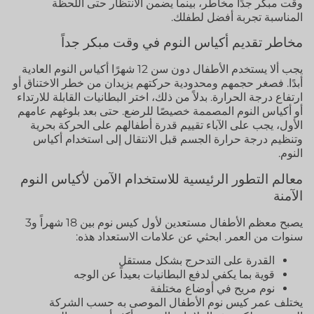
وقت مبكر جدًا مخاطر، بينما يضمن الانتظار حتى اللحظة
المناسبة تجربة أفضل لطفلك.
مخاطر تقديم أكياس النوم في وقت مبكر جداً
يجب ألا يستخدم الأطفال دون سن 12 شهرًا أكياس النوم العادية
أبدًا. فصغر حجمهم ومحدودية حركتهم يزيدان من خطر الاختناق أو
ارتفاع درجة الحرارة. بدلاً من ذلك، اختر البطانيات القابلة للارتداء
أو أكياس النوم المصممة خصيصًا للرضع. حتى بعد بلوغهم عامهم
الأول، يجب على الآباء تقييم قدرة أطفالهم على الحركة بحرية
وتنظيم درجة حرارة الجسم قبل الانتقال إلى استخدام أكياس
النوم.
معالم التطور الرئيسية للاستخدام الآمن لأكياس النوم
الآمنة
يصبح معظم الأطفال مستعدين لأول كيس نوم بين 18 شهراً و3
سنوات من العمر. ابحثي عن علامات الاستعداد هذه:
القدرة على التدحرج بشكل مستقل
قوية بما يكفي لدفع البطانيات بعيداً عن الوجه
نوم مريح في أوضاع مختلفة
يختلف عمر كيس نوم الأطفال الموصى به حسب الشركة