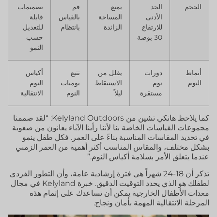
الحجم
الحد
يمنع
قم
تصميمات
الأدنى
المساحة
بالقياس
قابلة
للارتفاع
الزائدة
بانتظام
للتعديل
30 بوصة
حسب
النمو
أنماط
دورات
يقلل من
تتبع
أكياس
النوم
نوم
الاستيقاظ
يوميات
النوم
مستقرة
ليلاً
النوم
الانتقالية
كما يلاحظ هانكي تشين من Kelyland Outdoors: “لقد صممنا
مجموعات القياسات الخاصة بنا لأننا رأينا الآباء يعانون من صعوبة
في تحديد المقاسات المناسبة بناءً على العمر. فكل طفل ينمو
بشكل مختلف، والمقاس المناسب أكثر أهمية من العمر الزمني
عندما يتعلق الأمر بسلامة أكياس النوم.”
تذكر أن 18-24 شهراً هي فترة إرشادية عامة، وأن التطور الفردي
لطفلك هو الذي يحدد التوقيت الدقيق. خبرة Kelyland في مجال
معدات الأطفال الخارجية يمكن أن تساعدك على إتمام هذه
المرحلة الانتقالية المهمة بأمان ونجاح.