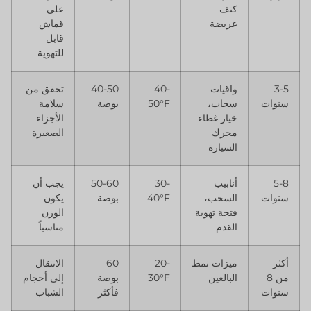
كتف
على
عريضة
قماش
قابل
للتهوية
3-5
واقيات
40-
40-50
تحقق من
سنوات
سحاب،
50°F
بوصة
سلامة
خيار غطاء
الأجزاء
محرك
الصغيرة
السيارة
5-8
أنابيب
30-
50-60
يجب أن
سنوات
السحب،
40°F
بوصة
يكون
فتحة تهوية
الوزن
القدم
مناسباً
أكثر
ميزات نمط
20-
60
الانتقال
من 8
البالغين
30°F
بوصة
إلى أحجام
سنوات
فأكثر
الشباب