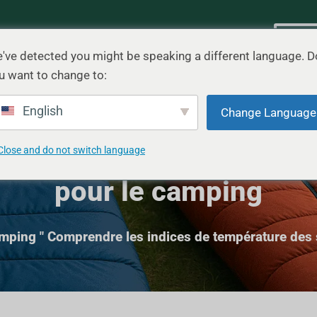
uit
Scénario
Blog
Contact
Devi
've detected you might be speaking a different language. D
u want to change to:
English
Change Language
dices de température de
Close and do not switch language
pour le camping
amping
"
Comprendre les indices de température des