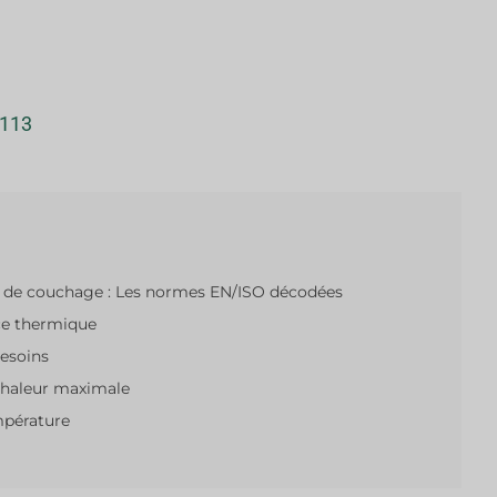
113
s de couchage : Les normes EN/ISO décodées
nce thermique
besoins
chaleur maximale
mpérature