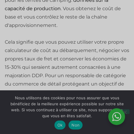
pour les tentes de camping.
données sur la
capacité de production
. Vous obtenez le coût de
base et vous contrôlez le reste de la chaîne
d'approvisionnement.
Cela signifie que vous pouvez utiliser votre propre
calculateur de coût au débarquement, négocier vos
propres taux de fret et conserver les économies de
15-30% qui seraient autrement consacrées à une
majoration DDP. Pour un responsable de catégorie
du commerce de détail protégeant un objectif de
marge de 40-50%, cette différence est la ligne de
Nous utilisons des cookies pour nous assurer que vous
démarcation entre un lancement de marque privée
bénéficiez de la meilleure expérience possible sur notre site
rentable et une déception au seuil de rentabilité.
web. Si vous continuez à utiliser ce site, nous supposerons
que vous en êtes satisfait.
Ok
Non
Si vous envisagez d'utiliser des tentes de camping