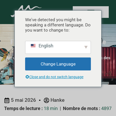
We've detected you might be
speaking a different language. Do
you want to change to:
Frais d'expédition des tentes de
English
glamping : FOB vs DDP
Accueil
"
Expédition et logistique
"
Frais d'expédition des
Change Language
tentes de glamping : FOB vs DDP
Close and do not switch language
5 mai 2026
Hanke
Temps de lecture :
18 min
|
Nombre de mots :
4897