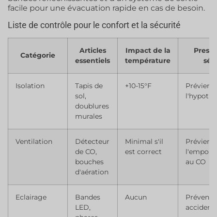
facile pour une évacuation rapide en cas de besoin.
Liste de contrôle pour le confort et la sécurité
Articles
Impact de la
Presta
Catégorie
essentiels
température
séc
Isolation
Tapis de
+10-15°F
Prévient
sol,
l'hypoth
doublures
murales
Ventilation
Détecteur
Minimal s'il
Prévient
de CO,
est correct
l'empoi
bouches
au CO
d'aération
Eclairage
Bandes
Aucun
Prévenir 
LED,
accident