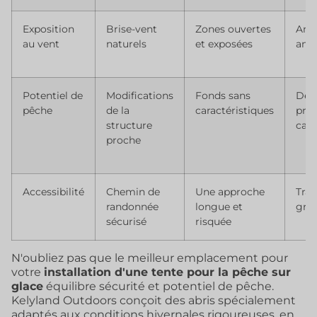
Exposition
Brise-vent
Zones ouvertes
Ané
au vent
naturels
et exposées
anc
Potentiel de
Modifications
Fonds sans
Dét
pêche
de la
caractéristiques
prof
structure
cart
proche
Accessibilité
Chemin de
Une approche
Traî
randonnée
longue et
grif
sécurisé
risquée
N'oubliez pas que le meilleur emplacement pour
votre
installation d'une tente pour la pêche sur
glace
équilibre sécurité et potentiel de pêche.
Kelyland Outdoors conçoit des abris spécialement
adaptés aux conditions hivernales rigoureuses, en