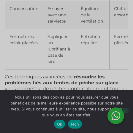
Condensation
Essuyer
Équilibre
Chiffons
avec une
de la
absorban
serviette
ventilation
Fermetures
Appliquer
Entretien
Fermetur
éclair glacées
un
régulier
glissière
lubrifiant à
base de
cire
Ces techniques avancées de
résoudre les
problèmes liés aux tentes de pêche sur glace
vous permettra de pêcher confortablement tout au
long de la saison. Kelyland Outdoors conçoit des
Nous utilisons des cookies pour nous assurer que vous
produits spécialement pour minimiser les
bénéficiez de la meilleure expérience possible sur notre site
problèmes courants, avec des matériaux durables
web. Si vous continuez à utiliser ce site, nous supposerons
qui résistent aux conditions difficiles tout en
que vous en êtes satisfait.
restant faciles à entretenir et à réparer en cas de
besoin.
Ok
Non