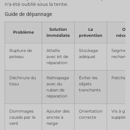
n'a été oublié sous la tente.
Guide de dépannage
Solution
La
Out
Problème
immédiate
prévention
nécess
Rupture de
Attelle
Stockage
Segment
poteau
avec kit de
adéquat
rechange
réparation
Déchirure du
Rattrapage
Éviter les
Patchs de
tissu
avec du
objets
ruban de
tranchants
réparation
Dommages
Ajouter des
Orientation
Vis à gla
causés par le
ancres à
correcte
suppléme
vent
neige