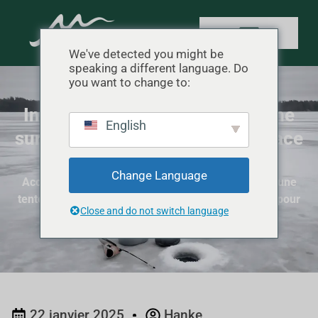
We've detected you might be
speaking a different language. Do
you want to change to:
Installation d'une tente de pêche
English
sur glace : Un guide sûr et efficace
pour les débutants
Change Language
Accueil
"
Camping - Mode d'emploi
"
Installation d'une
tente de pêche sur glace : Un guide sûr et efficace pour
Close and do not switch language
les débutants
22 janvier 2025
Hanke