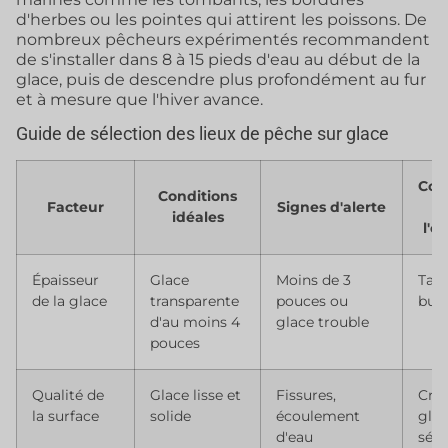
d'herbes ou les pointes qui attirent les poissons. De
nombreux pêcheurs expérimentés recommandent
de s'installer dans 8 à 15 pieds d'eau au début de la
glace, puis de descendre plus profondément au fur
et à mesure que l'hiver avance.
Guide de sélection des lieux de pêche sur glace
Con
Conditions
Facteur
Signes d'alerte
r
idéales
l'é
Épaisseur
Glace
Moins de 3
Tari
de la glace
transparente
pouces ou
buri
d'au moins 4
glace trouble
pouces
Qualité de
Glace lisse et
Fissures,
Cra
la surface
solide
écoulement
glac
d'eau
sécu