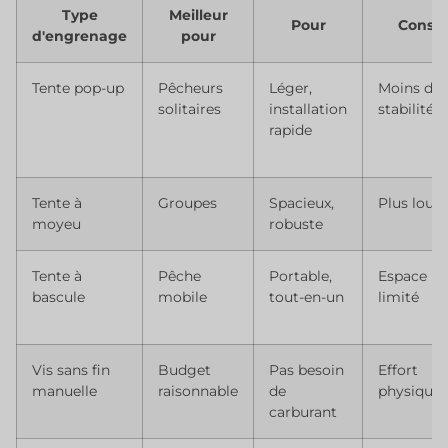
Type
Meilleur
Pour
Cons
d'engrenage
pour
Tente pop-up
Pêcheurs
Léger,
Moins de
solitaires
installation
stabilité
rapide
Tente à
Groupes
Spacieux,
Plus lour
moyeu
robuste
Tente à
Pêche
Portable,
Espace
bascule
mobile
tout-en-un
limité
Vis sans fin
Budget
Pas besoin
Effort
manuelle
raisonnable
de
physique
carburant