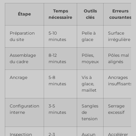
Temps
Outils
Erreurs
Étape
nécessaire
clés
courantes
Préparation
5-10
Pelle à
Surface
du site
minutes
glace
irrégulière
Assemblage
8-12
Pôles,
Pôles mal
du cadre
minutes
moyeux
alignés
Ancrage
5-8
Vis à
Ancrages
minutes
glace,
insuffisants
maillet
Configuration
3-5
Sangles
Serrage
interne
minutes
de
excessif
tension
Inspection
2-3
Aucun
Accélérer