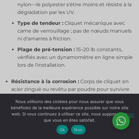
nylon—le polyester s'étire moins et résiste à la
dégradation par les UV.
Type de tendeur :
Cliquet mécanique avec
came de verrouillage ; pas de nœuds manuels
ni d'amarres à friction.
Plage de pré-tension :
15–20 lb constants,
vérifiés avec un dynamomètre en ligne simple
lors de l'installation.
Résistance à la corrosion :
Corps de cliquet en
acier zingué ou revêtu par poudre pour survivre
au stockage extérieur entre les événements.
Nous utilisons des cookies pour nous assurer que vous
bénéficiez de la meilleure expérience possible sur notre site
web. Si vous continuez à utiliser ce site, nous supposerons
que vous en êtes satisfait.
Parcourir les solutions
Ok
Non