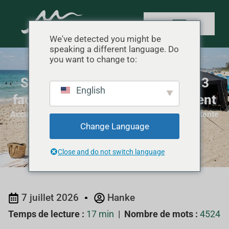
We've detected you might be
speaking a different language. Do
you want to change to:
Solutions d'ancrage de tente : 3
English
façons de rester en place par vent
Accueil
"
Ancrage de tente
"
Solutions d'ancrage de tente
Change Language
: 3 façons de rester en place par vent
Close and do not switch language
7 juillet 2026
Hanke
Temps de lecture :
17 min
|
Nombre de mots :
4524