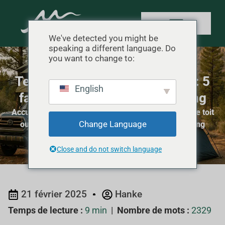
We've detected you might be
speaking a different language. Do
you want to change to:
Tentes de toit ou tentes de sol : 5
English
facteurs clés pour l'Overlanding
Accueil
"
Aperçu du matériel de camping
"
Tentes de toit
Change Language
ou tentes de sol : 5 facteurs clés pour l'Overlanding
Close and do not switch language
21 février 2025
Hanke
Temps de lecture :
9 min
|
Nombre de mots :
2329