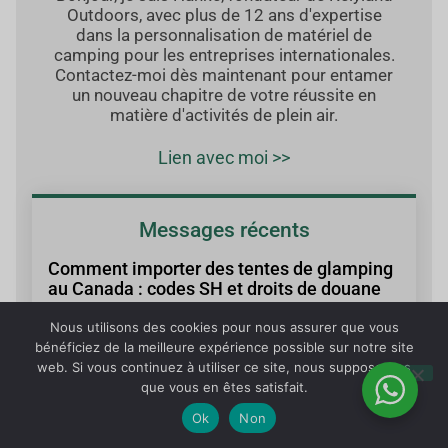
Outdoors, avec plus de 12 ans d'expertise
dans la personnalisation de matériel de
camping pour les entreprises internationales.
Contactez-moi dès maintenant pour entamer
un nouveau chapitre de votre réussite en
matière d'activités de plein air.
Lien avec moi >>
Messages récents
Comment importer des tentes de glamping
au Canada : codes SH et droits de douane
3 août 2026
Nous utilisons des cookies pour nous assurer que vous
bénéficiez de la meilleure expérience possible sur notre site
Coût des tentes en polyester vs nylon :
web. Si vous continuez à utiliser ce site, nous supposerons
marges cachées révélées
que vous en êtes satisfait.
3 août 2026
Ok
Non