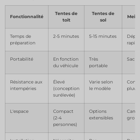
Tentes de
Tentes de
Fonctionnalité
Meill
toit
sol
Temps de
2-5 minutes
5-15 minutes
Déplo
préparation
rapid
Portabilité
En fonction
Très
Sac à
du véhicule
portable
Résistance aux
Élevé
Varie selon
Condi
intempéries
(conception
le modèle
pluvi
surélevée)
L'espace
Compact
Options
Camp
(2-4
extensibles
grou
personnes)