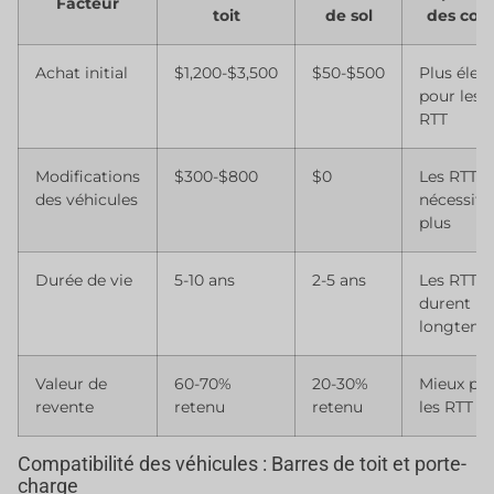
Facteur
toit
de sol
des coû
Achat initial
$1,200-$3,500
$50-$500
Plus élev
pour les
RTT
Modifications
$300-$800
$0
Les RTT
des véhicules
nécessite
plus
Durée de vie
5-10 ans
2-5 ans
Les RTT
durent pl
longtem
Valeur de
60-70%
20-30%
Mieux po
revente
retenu
retenu
les RTT
Compatibilité des véhicules : Barres de toit et porte-
charge