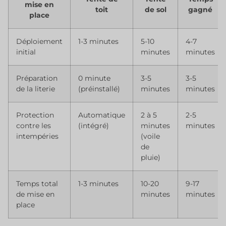
mise en
toit
de sol
gagné
place
Déploiement
1-3 minutes
5-10
4-7
initial
minutes
minutes
Préparation
0 minute
3-5
3-5
de la literie
(préinstallé)
minutes
minutes
Protection
Automatique
2 à 5
2-5
contre les
(intégré)
minutes
minutes
intempéries
(voile
de
pluie)
Temps total
1-3 minutes
10-20
9-17
de mise en
minutes
minutes
place