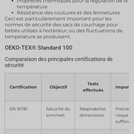
Propriétés thermiques pour la régulation de la
température
Résistance des coutures et des fermetures
Ceci est particulièrement important pour les
normes de sécurité des sacs de couchage pour
bébés utilisés à l'extérieur, où des fluctuations de
température se produisent.
OEKO-TEX® Standard 100
Comparaison des principales certifications de
sécurité
Tests
Certification
Objectif
Importa
effectués
EN 16781
Sécurité du
Respirabilité,
Prévient 
sommeil
dimensions
risque d
suffocat