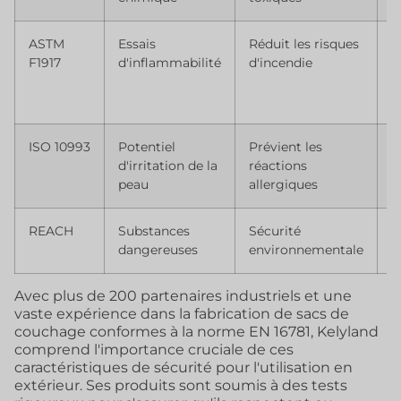
ASTM
Essais
Réduit les risques
D
F1917
d'inflammabilité
d'incendie
e
ISO 10993
Potentiel
Prévient les
T
d'irritation de la
réactions
t
peau
allergiques
r
REACH
Substances
Sécurité
C
dangereuses
environnementale
t
Avec plus de 200 partenaires industriels et une
vaste expérience dans la fabrication de sacs de
couchage conformes à la norme EN 16781, Kelyland
comprend l'importance cruciale de ces
caractéristiques de sécurité pour l'utilisation en
extérieur. Ses produits sont soumis à des tests