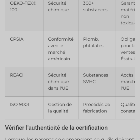
OEKO-TEX®
Sécurité
300+
Garantir
100
chimique
substances
matéria
non
toxiques
CPSIA
Conformité
Plomb,
Obligato
avec le
phtalates
pour les
marché
ventes a
américain
États-Un
REACH
Sécurité
Substances
Accès au
chimique
SVHC
marché 
dans l'UE
l'UE
ISO 9001
Gestion de
Procédés de
Qualité
la qualité
fabrication
constan
Vérifier l'authenticité de la certification
Lorsque les parents se demandent ce qu'ils doivent