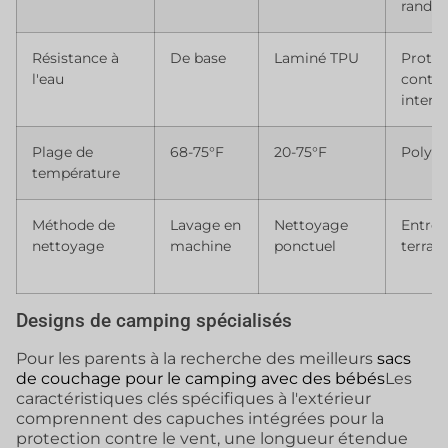
rando
Résistance à
De base
Laminé TPU
Protec
l'eau
contre
intemp
Plage de
68-75°F
20-75°F
Polyva
température
Méthode de
Lavage en
Nettoyage
Entret
nettoyage
machine
ponctuel
terrain
Designs de camping spécialisés
Pour les parents à la recherche des meilleurs
sacs
de couchage pour le camping avec des bébés
Les
caractéristiques clés spécifiques à l'extérieur
comprennent des capuches intégrées pour la
protection contre le vent, une longueur étendue