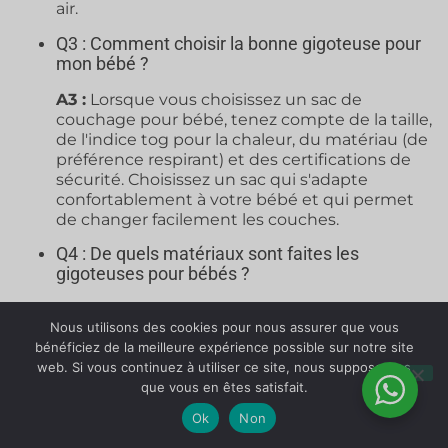
air.
Q3 : Comment choisir la bonne gigoteuse pour
mon bébé ?
A3 :
Lorsque vous choisissez un sac de
couchage pour bébé, tenez compte de la taille,
de l'indice tog pour la chaleur, du matériau (de
préférence respirant) et des certifications de
sécurité. Choisissez un sac qui s'adapte
confortablement à votre bébé et qui permet
de changer facilement les couches.
Q4 : De quels matériaux sont faites les
gigoteuses pour bébés ?
A4 :
Les gigoteuses pour bébés sont
Nous utilisons des cookies pour nous assurer que vous
généralement fabriquées en coton, en laine
bénéficiez de la meilleure expérience possible sur notre site
mérinos ou en polyester. Le coton est respirant
web. Si vous continuez à utiliser ce site, nous supposerons
et doux, tandis que la laine mérinos assure une
que vous en êtes satisfait.
excellente régulation de la température,
gardant les bébés au chaud en hiver et au frais
Ok
Non
en été.