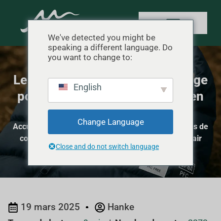
We've detected you might be
speaking a different language. Do
you want to change to:
Les 5 meilleurs sacs de couchage
English
pour bébé pour les aventures en
plein air
Change Language
Accueil
"
Sécurité en camping
"
Les 5 meilleurs sacs de
couchage pour bébé pour les aventures en plein air
Close and do not switch language
19 mars 2025
Hanke