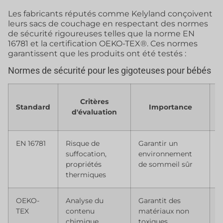
Les fabricants réputés comme Kelyland conçoivent
leurs sacs de couchage en respectant des normes
de sécurité rigoureuses telles que la norme EN
16781 et la certification OEKO-TEX®. Ces normes
garantissent que les produits ont été testés :
Normes de sécurité pour les gigoteuses pour bébés
Critères
C
Standard
Importance
d'évaluation
d
EN 16781
Risque de
Garantir un
E
suffocation,
environnement
c
propriétés
de sommeil sûr
thermiques
OEKO-
Analyse du
Garantit des
C
TEX
contenu
matériaux non
c
chimique
toxiques