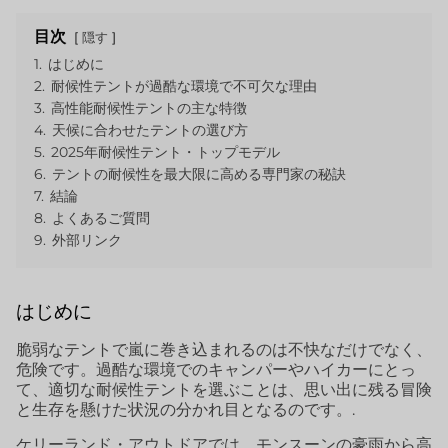
目次
隠す
1.
はじめに
2.
耐候性テントが過酷な環境で不可欠な理由
3.
高性能耐候性テントの主な特徴
4.
天候に合わせたテントの選び方
5.
2025年耐候性テント・トップモデル
6.
テントの耐候性を最大限に高める専門家の秘訣
7.
結論
8.
よくあるご質問
9.
外部リンク
はじめに
脆弱なテントで嵐に巻き込まれるのは不快なだけでなく、
危険です。過酷な環境でのキャンパーやハイカーにとっ
て、適切な耐候性テントを選ぶことは、思い出に残る冒険
と生存を懸けた状況の分かれ目となるのです。.
ケリーランド・アウトドアでは、モンスーンの豪雨から高