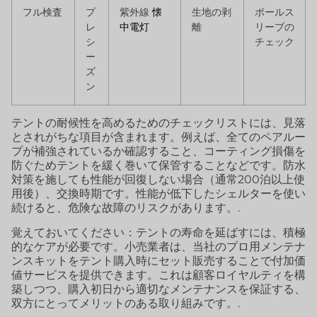
フル検査
プ
紫外線
懐
生地の剥
ポールス
レ
中電灯
離
リーブの
シ
チェック
ー
ズ
ン
テントの耐候性を高めるためのチェックリストには、見落
とされがちな項目が含まれます。例えば、全てのペアルー
プが補強されているか確認すること、コーティング損傷を
防ぐためテントを緩く巻いて保管することなどです。防水
対策を施しても性能が回復しない場合（通常200泊以上使
用後）、交換時期です。性能が低下したシェルターを使い
続けると、危険な故障のリスクがあります。.
覚えておいてください：テントの寿命を延ばすには、積極
的なケアが必要です。小売業者は、当社のプロ用メンテナ
ンスキットをテント購入時にセット販売することで付加価
値サービスを提供できます。これは顧客ロイヤルティを構
築しつつ、購入初日から適切なメンテナンスを保証する、
双方にとってメリットのある取り組みです。.