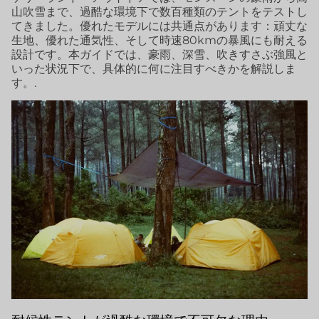
山吹雪まで、過酷な環境下で数百種類のテントをテストし
てきました。優れたモデルには共通点があります：頑丈な
生地、優れた通気性、そして時速80kmの暴風にも耐える
設計です。本ガイドでは、豪雨、深雪、吹きすさぶ強風と
いった状況下で、具体的に何に注目すべきかを解説しま
す。.