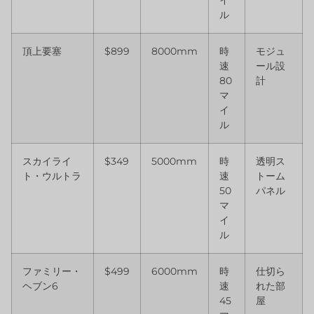
イ
ル
頂上要塞
$899
8000mm
時
モジュ
速
ール設
80
計
マ
イ
ル
スカイライ
$349
5000mm
時
透明ス
ト・ウルトラ
速
トーム
50
パネル
マ
イ
ル
ファミリー・
$499
6000mm
時
仕切ら
ヘブン6
速
れた部
45
屋