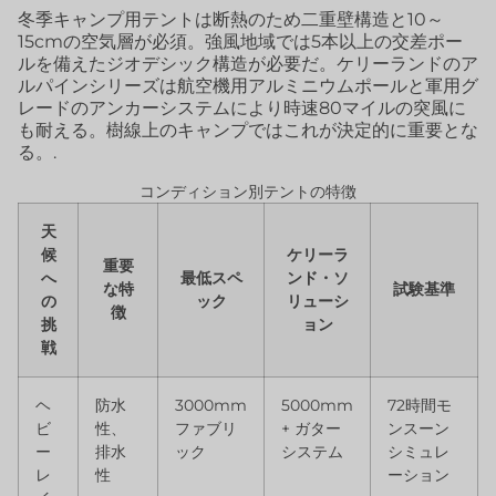
冬季キャンプ用テントは断熱のため二重壁構造と10～
15cmの空気層が必須。強風地域では5本以上の交差ポー
ルを備えたジオデシック構造が必要だ。ケリーランドのア
ルパインシリーズは航空機用アルミニウムポールと軍用グ
レードのアンカーシステムにより時速80マイルの突風に
も耐える。樹線上のキャンプではこれが決定的に重要とな
る。.
コンディション別テントの特徴
天
候
ケリーラ
重要
へ
最低スペ
ンド・ソ
な特
試験基準
の
ック
リューシ
徴
挑
ョン
戦
ヘ
防水
3000mm
5000mm
72時間モ
ビ
性、
ファブリ
+ ガター
ンスーン
ー
排水
ック
システム
シミュレ
レ
性
ーション