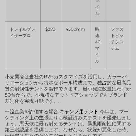
マ
イ
ル
トレイルブレ
$279
4500mm
時
ファス
イザープロ
速
トピッ
40
チシス
マ
テム
イ
ル
小売業者は当社のB2Bカスタマイズを活用し、カラーバ
リエーションから特殊なポール構成まで、独占的な最高品
質の耐候性テントを製作できます。最小発注数量はわずか
50台からで、小規模なアウトドアショップでもブランド
差別化を実現可能です。.
一流企業を評価する場合
キャンプ用テント
今年は、マー
ケティング上の主張よりも検証済みのテストを優先しまし
ょう。悪天候に最も耐えるテントは、暴風雨耐性に関する
第三者認証を提供します。なぜなら、状況が悪化した時、
仕様書は生存のためのツールとなるからです。.