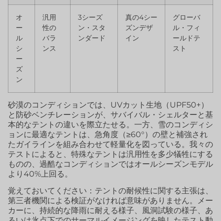
オ
汎用
3シーズ
真の4シー
グローバ
ー
性の
ン・スタ
ズンデザ
ル・フィ
ル
バラ
ンダード
イン
ールドテ
シ
ンス
スト
ー
ズ
ン
砂漠のコンディションでは、UVカット生地（UPF50+）
と防砂ベンチレーションが、サバイバル・シェルターと基
本的なテントの違いを際立たせる。一方、雪のコンディシ
ョンに最適なテントは、急角度（≥60°）の壁と補強され
たガイラインを組み合わせて軽量化を図っている。我々の
テストによると、特殊なテントは汎用性を多少犠牲にする
ものの、過酷なコンディションではオールシーズンモデル
より40%上回る。
覚えておいてください：テントの耐候性に関する主張は、
第三者機関による検証がなければ意味がありません。メー
カーに、持続的な降雨に耐える様子、風洞試験の様子、あ
るいは氷点下でのサーマルイメージングを映したテスト動