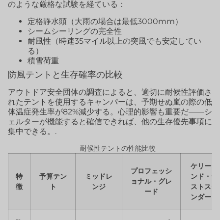
のような厳格な試験を経ている：
定格静水頭（大雨の場合は最低3000mm）
シームシーリングの完全性
耐風性（時速35マイル以上の突風でも安定してい
る）
積雪荷重
防風テントと生存確率の比較
アウトドア安全団体の調査によると、適切に耐候性評価さ
れたテントを使用するキャンパーは、予期せぬ嵐の際の低
体温症発生率が82%減少する。心理的影響も重要だ——シ
ェルターが機能すると確信できれば、他の生存優先事項に
集中できる。.
耐候性テントの性能比較
ケリーラ
プロフェッシ
特
予算テン
ミッドレ
ンド・テ
ョナル・グレ
徴
ト
ンジ
ストスタ
ード
ンダード