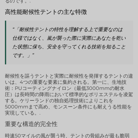
るのです。.
高性能耐候性テントの主な特徴
“「耐候性テントの特性を理解する上で重要なのは
仕様ではなく、嵐が襲った際に実際にあなたを乾い
た状態に保ち、安全を守ってくれる技術を知ること
です。」”
耐候性を謳うテントと実際に耐候性を発揮するテントの違
いは、4つの重要な要素に集約される。第一に、生地技
術：PUコーティングナイロン（最低3000mmの耐水
圧）は長時間の降雨において標準的なポリエステルを凌駕
する。ケリーランドの独自処理技術によりこれを
5000mmまで高め、モンスーン条件にも耐えうる性能を
実現している。.
重要な構造的完全性
時速50マイルの風が襲う時、テントの骨組みが最も脆弱