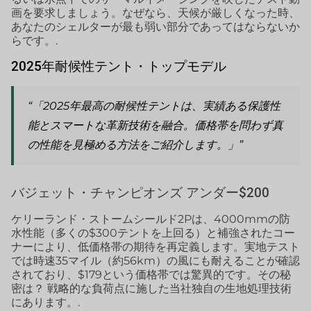
画を要求しましょう。なぜなら、天候が厳しくなった時、
あなたのシェルターが最も弱い部分であってはならないか
らです。.
2025年耐候性テント・トップモデル
“「2025年最高の耐候性テントは、実績ある保護性
能とスマートな革新技術を融合。価格帯を問わず真
の性能を見極める方法をご紹介します。」”
バジェット・チャンピオンズ アンダー$200
ケリーランド・ストームシールド2Pは、4000mmの防
水性能（多くの$300テントを上回る）と補強されたコー
ナーにより、低価格帯の期待を再定義します。実地テスト
では時速35マイル（約56km）の風にも耐えることが確認
されており、$179という価格帯では驚異的です。その秘
密は？ 戦略的な負荷点に施した当社独自の生地処理技術
にあります。.