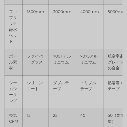
ファ
1500mm
3000mm
4000mm
5000mm
ブリ
ック
静水
ヘッ
ド
ポー
ファイバ
7001 アル
7075アル
航空宇宙
ル素
ーグラス
ミニウム
ミニウム
グレード
材
の合金
シー
シリコン
ダブルテ
トリプル
熱溶着＋
ムシ
コート
ープ
テープ
テープ
ーリ
ング
換気
15
25
40
50（防雨
CFM
型）