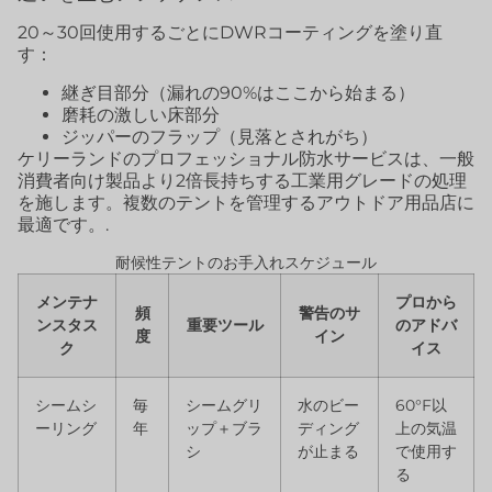
20～30回使用するごとにDWRコーティングを塗り直
す：
継ぎ目部分（漏れの90%はここから始まる）
磨耗の激しい床部分
ジッパーのフラップ（見落とされがち）
ケリーランドのプロフェッショナル防水サービスは、一般
消費者向け製品より2倍長持ちする工業用グレードの処理
を施します。複数のテントを管理するアウトドア用品店に
最適です。.
耐候性テントのお手入れスケジュール
メンテナ
プロから
頻
警告のサ
ンスタス
重要ツール
のアドバ
度
イン
ク
イス
シームシ
毎
シームグリ
水のビー
60°F以
ーリング
年
ップ＋ブラ
ディング
上の気温
シ
が止まる
で使用す
る