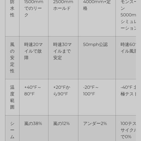
防
1500mm
2500mm
4000mm+定
モンスー
水
でのリー
ホールド
格
ン
性
ク
5000mm
シミュレ
ーション
風
時速20マ
時速30マ
50mph公認
時速60マ
の
イルで故
イルまで
イル風洞
安
障
安定
定
性
温
+40°F～
+20°Fか
-20°F～
-40°F 北
度
80°F
ら90°F
100°F
極テスト
範
囲
シ
嵐の38%
嵐の12%
アンダー2%
100テスト
ー
サイクル
ム
で0%