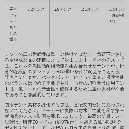
平方
3.2オンス
2.8オンス
2.3オンス
2.1オンス
フィ
（特許織
ート
り）
あた
りの
重量
テントの真の耐候性は単一の特徴ではなく、負荷下におけ
る全構成部品の連携によって決まります。当社のテストで
は、これらの高性能耐候機能を組み合わせたテントが、部
分的な設計のテントより60%長い条件に耐えることが実
証されています。バックパッカーにとって重量と保護性能
のバランスは極めて重要であり、当社の超軽量登山用テン
トは、嵐レベルの安全性を確保するために重い素材が不要
であることを証明しています。.
防水テント素材を評価する際は、宣伝文句だけに惑わされ
ないでください。メーカーに実際の耐水圧性能を示す第三
者機関のテスト動画を要求しましょう。最高の防風テント
設計は、時速60マイル（約97km）を超える風洞試験で
安定性を実証します。なぜなら真夜中の風当たりの強い尾