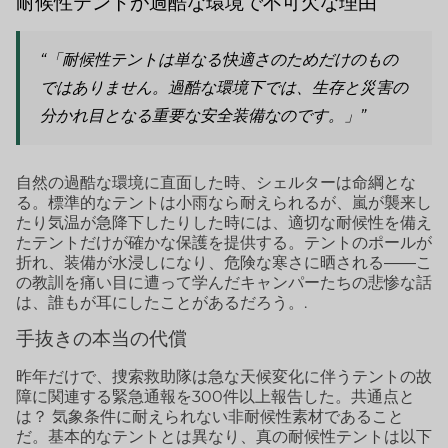
耐候性テントが過酷な環境で不可欠な理由
“「耐候性テントは単なる快適さのためだけのもの
ではありません。過酷な環境下では、生存と災害の
分かれ目となる重要な安全装備なのです。」”
自然の過酷な環境に直面した時、シェルターは命綱とな
る。標準的なテントは小雨なら耐えられるが、嵐が襲来し
たり気温が急降下したりした時には、適切な耐候性を備え
たテントだけが確かな保護を提供する。テントのポールが
折れ、装備が水浸しになり、危険な寒さに晒される――こ
の教訓を痛い目に遭って学んだキャンパーたちの悲惨な話
は、誰もが耳にしたことがあるだろう。.
手抜きの本当の代償
昨年だけで、捜索救助隊は急な天候変化に伴うテントの故
障に関連する緊急通報を300件以上報告した。共通点と
は？ 気象条件に耐えられない非耐候性素材であること
だ。基本的なテントとは異なり、真の耐候性テントは以下