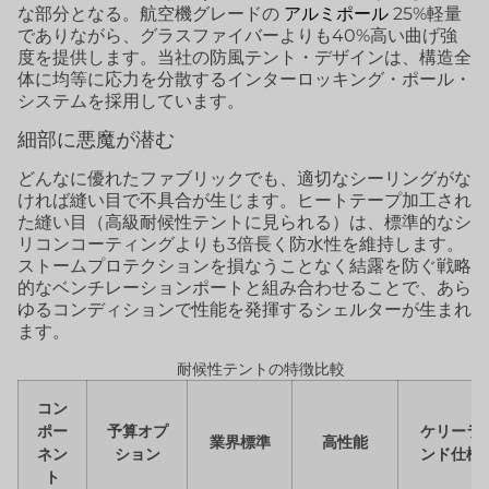
な部分となる。航空機グレードの
アルミポール
25%軽量
でありながら、グラスファイバーよりも40%高い曲げ強
度を提供します。当社の防風テント・デザインは、構造全
体に均等に応力を分散するインターロッキング・ポール・
システムを採用しています。
細部に悪魔が潜む
どんなに優れたファブリックでも、適切なシーリングがな
ければ縫い目で不具合が生じます。ヒートテープ加工され
た縫い目（高級耐候性テントに見られる）は、標準的なシ
リコンコーティングよりも3倍長く防水性を維持します。
ストームプロテクションを損なうことなく結露を防ぐ戦略
的なベンチレーションポートと組み合わせることで、あら
ゆるコンディションで性能を発揮するシェルターが生まれ
ます。
耐候性テントの特徴比較
コン
ポー
予算オプ
ケリーラ
業界標準
高性能
ネン
ション
ンド仕様
ト