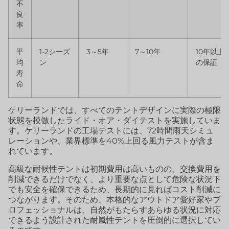
不
良
率
平
1-2シーズ
3～5年
7～10年
10年以上
均
ン
の保証
寿
命
ケリーランドでは、すべてのテントデザインに実際の極限
状態を模倣したライド・オア・ダイテストを実施していま
す。ケリーランドの工場テストには、72時間雨天シミュ
レーションや、業界標準を40%上回る風力テストが含ま
れています。
高級な耐候性テントは初期費用は高いものの、交換費用を
削減できるだけでなく、より重要な点として危険な状況下
でも安全を確保できるため、長期的に見ればコスト削減に
つながります。そのため、本格的なアウトドア愛好家やプ
ロフェッショナルは、自然がもたらすあらゆる状況に対応
できるよう設計された耐嵐性テントを圧倒的に選択してい