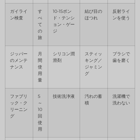
ガイライ
す
10-15ポン
結び目の
反射ライ
ン検査
べ
ド・テンシ
ほつれ
ンを使う
て
ョン・ゲー
の
ジ
旅
ジッパー
月
シリコン潤
スティッ
ブラシで
のメンテ
間
滑剤
キング／
歯を磨く
ナンス
使
ジャミン
用
グ
量
ファブリ
5
技術洗浄液
汚れの蓄
洗濯機で
ック・ク
～
積
洗わない
リーニン
10
グ
回
使
用