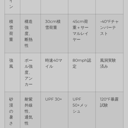
イ
ン
積
構造
30cm積
45cm荷
-40°Fチャ
雪
強
雪荷重
重＋サー
ンバーテ
荷
度、
マルレイ
スト
重
断熱
ヤー
性
強
ポー
時速40マ
80mph認
風洞実験
風
ル強
イル
定
済み
度、
アン
カー
砂
耐紫
UPF 30+
UPF
120°F暴露
漠
外線
50+メッ
試験
の
性、
シュ
暑
通気
さ
性