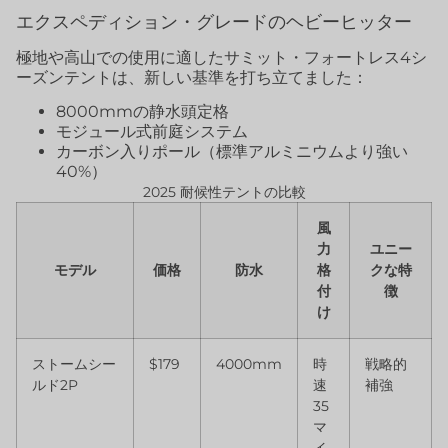
エクスペディション・グレードのヘビーヒッター
極地や高山での使用に適したサミット・フォートレス4シ
ーズンテントは、新しい基準を打ち立てました：
8000mmの静水頭定格
モジュール式前庭システム
カーボン入りポール（標準アルミニウムより強い
40%）
2025 耐候性テントの比較
風
力
ユニー
モデル
価格
防水
格
クな特
付
徴
け
ストームシー
$179
4000mm
時
戦略的
ルド2P
速
補強
35
マ