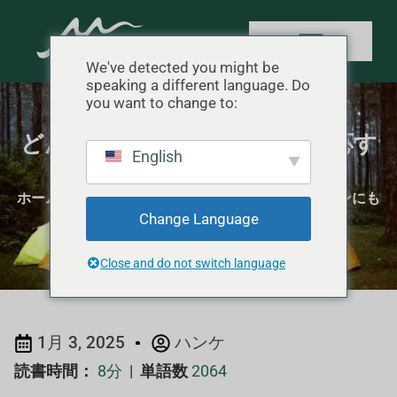
We've detected you might be
speaking a different language. Do
you want to change to:
どんなコンディションにも対応す
English
る耐候性テントの選び方
ホーム
"
キャンプのハウツー
"
どんなコンディションにも
Change Language
対応する耐候性テントの選び方
Close and do not switch language
1月 3, 2025
ハンケ
読書時間：
8分
|
単語数
2064