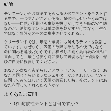
結論
モンスーンから吹雪まであらゆる天候でテントをテストす
る中で、一つ学んだことがある。耐候性はぜいたく品では
ない——自然が予期せぬ事態を投げかけてきた時の安全網
なのだ。適切なテントは単に体を乾かすだけでなく、生存
ではなく冒険そのものに集中させてくれる。.
ケリーランドでは、最悪の環境にも耐えるテントを設計し
ています。なぜなら、装備の故障は単なる不便ではなく、
命に関わる危険だからです。横殴りの雨や高山級の強風に
直面しても、最も必要な時に決して裏切らない保護を、ぜ
ひご自身に投資してください。.
あなたの次なる素晴らしいアウトドアストーリーには、あ
なたと同じくらいタフなシェルターがふさわしい。だから
自問してみてほしい：天候が急変した時、今のテントはあ
なたを守ってくれるだろうか？
よくあるご質問
Q1: 耐候性テントとは何ですか？