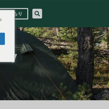
ク見積もり
o
ety