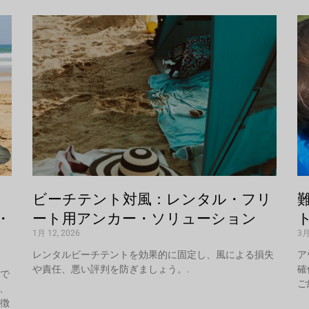
ビーチテント対風：レンタル・フリ
・
ート用アンカー・ソリューション
1月 12, 2026
3月
レンタルビーチテントを効果的に固定し、風による損失
ア
や責任、悪い評判を防ぎましょう。.
確
で
ご
、
徴