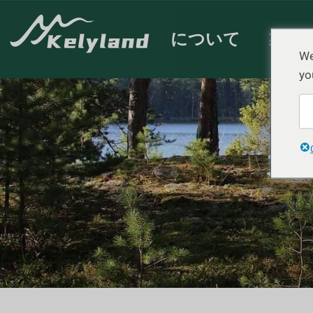
について
製品
We
yo
カテ