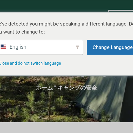
シナリオ
ブログ
連絡先
クイッ
've detected you might be speaking a different language. D
u want to change to:
English
Change Language
ゴリーCamping Saf
Close and do not switch language
ホーム
"
キャンプの安全