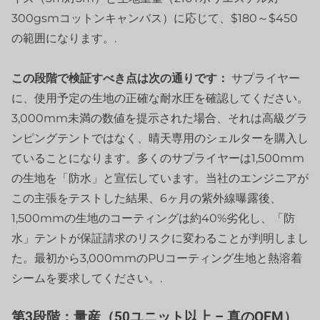
300gsmコットンキャンバス）に応じて、$180～$450
の範囲になります。.
この段階で検証すべき点は次の通りです：
サプライヤー
に、使用予定の生地の正確な耐水圧を確認してください。
3,000mm未満の数値を提示された場合、それは高級グラ
ンピングテントではなく、晴天専用のシェルターを購入し
ていることになります。多くのサプライヤーは1,500mm
の生地を「防水」と宣伝しています。当社のエンジニアが
この主張をテストした結果、6ヶ月の紫外線曝露後、
1,500mmの生地のコーティングは約40%劣化し、「防
水」テントが保証請求のリスクに変わることが判明しまし
た。最初から3,000mmのPUコーティング生地と熱溶着
シームを要求してください。.
第3段階：量産（50ユニット以上 – 真のOEM）