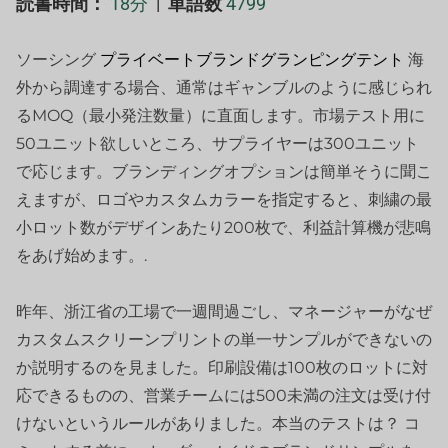
読書時間：
18分
|
単語数
4799
ソーシング
プライベートブランドグランピングテント
海
外から調達する場合、通常はギャンブルのように感じられ
るMOQ（最小発注数量）に直面します。市場テスト用に
50ユニット欲しいところ、サプライヤーは300ユニット
で応じます。ブランディングオプションは簡単そうに聞こ
えますが、ロゴやカスタムカラーを指定すると、刺繍の最
小ロット数がデザインあたり200枚で、利益計算機が悲鳴
をあげ始めます。.
昨年、浙江省の工場で一週間過ごし、マネージャーがなぜ
カスタムスクリーンプリントの単一サンプルができないの
か説明するのを見ました。印刷設備は100枚のロットに対
応できるものの、営業チームには500未満の注文は受け付
けないというルールがありました。本当のテストは？ コ