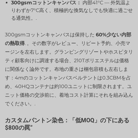
300gsmコットンキャンバス：
内部41°C — 外気温よ
りわずか7°C高く、積極的な換気なしでも快適に過ごせ
る通気性。.
300gsmコットンキャンバスは保持した
60%少ない内部
の熱取得
. 。その数字がレビュー、リピート予約、小売マ
ージンを左右します。グランピングリゾートやホスピタリ
ティ顧客向けに調達する場合、210Tポリエステルは価格
に関係なく論外です。布地の重さは梱包容積も左右しま
す：4mのコットンキャンバスベルテントは0.3CBMを占
め、40HQコンテナは約100ユニットに制限されます。ユ
ニット価格の交渉前に、着地コスト計算にそれを組み込ん
でください。.
カスタムパントン染色：「低MOQ」の下にある
$800の罠“