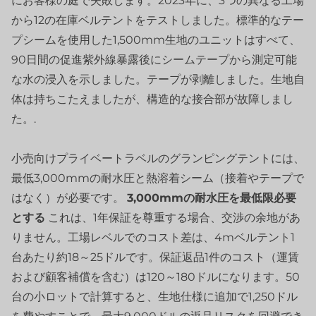
にお客様の庭で失敗します。2023年に、3つの異なる工場
から12の在庫ベルテントをテストしました。標準的なテー
プシームを使用した1,500mm生地のユニットはすべて、
90日間の促進紫外線暴露後にシームテープから測定可能
な水の浸入を示しました。テープが剥離しました。生地自
体は持ちこたえましたが、構造的な接合部が故障しまし
た。.
小売向けプライベートラベルのグランピングテントには、
最低3,000mmの耐水圧と熱溶着シーム（接着やテープで
はなく）が必要です。
3,000mmの耐水圧を最低限必要
とする
これは、1年保証を尊重する場合、交渉の余地があ
りません。工場レベルでのコスト差は、4mベルテント1
台あたり約18～25ドルです。保証返品1件のコスト（運賃
および顧客補償を含む）は120～180ドルになります。50
台の小ロットで計算すると、生地仕様に追加で1,250ドル