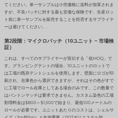
てください。単一サンプルは小売価格に送料が加算されま
すが、不良バッチに対する最も安価な保険です。生産ロッ
ト前に単一サンプルを販売することを拒否するサプライヤ
ーは避けてください。.
第2段階：マイクロバッチ（10ユニット – 市場検
証）
これは、すべてのサプライヤーが宣伝する「低MOQ」で
す。グランピングテントの場合、10ユニットのロットで
は工場の既存テントシェルを使用します。壁面にロゴが印
刷され、在庫色から選択できますが、それはその色がすで
に工場でロール在庫としてある場合のみです。この数量で
はパントンマッチは要求できません。カスタム染色の工場
割増料金は$800～$1,500で始まり、最低100メートルの
ロールが必要です。ユニットあたりのコストは、シェルサ
イズ（3m対5m）と生地重量（210Tポリエステル対