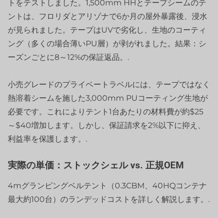
トをテストしました。1,500mm HHとテープシームのテ
ントは、フロリダとアリゾナで6か月の屋外暴露後、浸水
が見られました。テープはUVで劣化し、生地のコーティ
ング（多くの場合薄いPU層）が剥がれました。結果：シ
ーズンごとに8～12%の保証返品。.
小売グレードのプライベートラベルには、テープではなく
熱溶着シームを施した3,000mm PUコーティング生地が
必要です。これによりテント1台あたりの材料費が約$25
～$40増加します。しかし、保証請求を2%以下に抑え、
利益率を保護します。.
実際の単価：ストックシェル vs. 正規OEM
4mグランピングベルテント（0.3CBM、40HQコンテナ
最大約100台）のランデッドコストを詳しく解説します。.