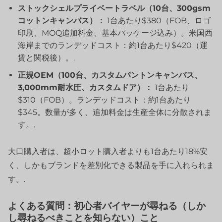
ストックシェルプライベートラベル（10台、300gsm
コットンキャンバス）：
1台あたり$380（FOB、ロゴ
印刷、MOQ追加料金、基本パッケージ込み）。米国西
海岸までのランデッドコスト：約1台あたり$420（運
賃と関税後）。.
正規OEM（100台、カスタムパントンキャンバス、
3,000mm耐水圧、カスタムドア）：
1台あたり
$310（FOB）。ランデッドコスト：約1台あたり
$345。数量が多く、追加料金は生産全体に分散されま
す。.
大口購入者は、超小ロット購入者よりも1台あたり18%安
く、しかもブランドを差別化できる製品を手に入れられま
す。.
よくある質問：初心者バイヤーが尋ねる（しか
し尋ねるべきことを知らない）こと