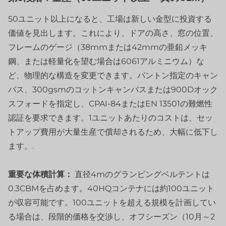
50ユニット以上になると、工場は新しい金型に投資する
価値を見出します。これにより、ドアの高さ、窓の位置、
フレームのゲージ（38mmまたは42mmの亜鉛メッキ
鋼、または軽量化を望む場合は6061アルミニウム）な
ど、物理的な構造を変更できます。パントン指定のキャン
バス、300gsmのコットンキャンバスまたは900Dオック
スフォードを指定し、CPAI-84またはEN 13501の難燃性
認証を要求できます。1ユニットあたりのコストは、セッ
トアップ費用が大量生産で償却されるため、大幅に低下し
ます。.
重要な体積計算：
直径4mのグランピングベルテントは
0.3CBMを占めます。40HQコンテナには約100ユニット
が収容可能です。100ユニットを超える規模を計画してい
る場合は、段階的価格を交渉し、オフシーズン（10月～2