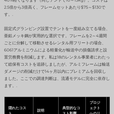
40%軽くなります（同じテントで10～13kg）。コストは
2.5倍から3倍高く、フレームセットあたり$75～$130で
す。.
固定式グランピング設置でテントを一度組み立てる場合、
亜鉛メッキ鋼が実用的な選択です。フレームを2～4週間
ごとに分解して移動させるレンタル用フリートの場合、
6061アルミニウムによる軽量化が輸送中の損傷請求と設
置労務費を削減します。私は18のレンタル事業者にわたっ
て総保有コストを追跡しましたが、アルミフレームは輸送
ダメージの削減だけで14ヶ月以内にプレミアムを回収し
ました。ここでの調達判断は、流通モデルに完全に依存し
ます。.
プロジ
隠れたコス
典型的なコ
ェクト
説明
回
ト
スト影響
へのリ