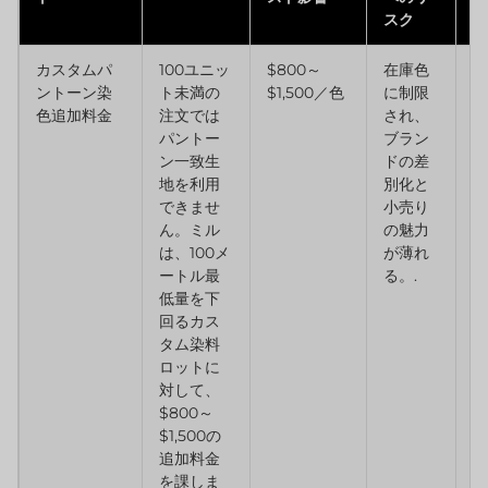
スク
カスタムパ
100ユニッ
$800～
在庫色
初
ントーン染
ト未満の
$1,500／色
に制限
を
色追加料金
注文では
され、
す
パントー
ブラン
あ
ン一致生
ドの差
1
地を利用
別化と
上
できませ
小売り
マ
ん。ミル
の魅力
バ
は、100メ
が薄れ
は
ートル最
る。.
を
低量を下
れ
回るカス
タム染料
ロットに
対して、
$800～
$1,500の
追加料金
を課しま