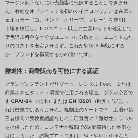
マージン低下なしに小売顧客に転嫁することはできませ
ん。有効なオプション：最初のマイクロバッチには在庫シ
ェルカラー（白、サンド、オリーブ、グレー）を使用し、
市場を検証し、100ユニット以上の生産ロットを確定して
染色追加料金を十分なユニットに分散させ、ユニットあた
りのコストを安定させます。これが$10kを無駄にする
か、ブランドを構築するかの違いです。.
難燃性：商業販売を可能にする認証
グランピングテントがリゾート、レンタル fleet、または
商業ホスピタリティ環境で使用される場合、以下が必要で
す
CPAI-84
（北米）または
EN 13501
（欧州）認証。こ
れは機能ではありません。規制上のゲートです。工場が第
三者機関の実験室認証なしに自己宣言の「難燃性」ラベル
を提供したため、コンテナが税関で6週間滞留した事例を
目にしました。試験プロトコルは、SGSやIntertekなど