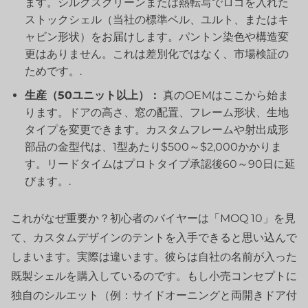
ます。シルクスクリーンまたは熱転写でロゴを入れた
ストックシェル（当社の標準ベル、ユルト、またはキ
ャビン形状）をお届けします。パントン染色や構造変
更はありません。これは差別化ではなく、市場検証の
ためです。.
生産（50ユニット以上）：
真のOEMはここから始ま
ります。ドアの高さ、窓の配置、フレーム形状、生地
タイプを変更できます。カスタムフレームや射出成形
部品の金型代は、1型あたり$500～$2,000かかりま
す。リードタイムはプロトタイプ承認後60～90日に延
びます。.
これがなぜ重要か？初心者のバイヤーは「MOQ 10」を見
て、カスタムデザインのテントを入手できると思い込んで
しまいます。実際は違います。彼らは自社の名前が入った
既製シェルを購入しているのです。もし小売コンセプトに
独自のシルエット（例：サイドオーニングと両開きドア付