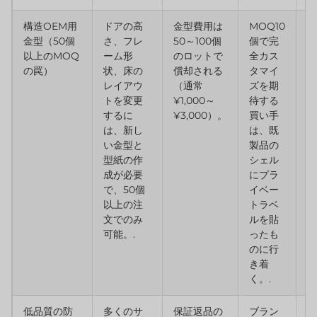
構造OEM用
ドアの高
金型費用は
MOQ10
明
金型（50個
さ、フレ
50～100個
個で完
O
以上のMOQ
ーム形
のロットで
全カス
O
の罠）
状、床の
償却される
タマイ
書
レイアウ
（通常
ズを期
し
トを変更
¥1,000～
待する
前
するに
¥3,000）。
買い手
変
は、新し
は、既
5
い金型と
製品の
が
型紙の作
シェル
あ
成が必要
にプラ
を
で、50個
イベー
る
以上の注
トラベ
文でのみ
ルを貼
可能。.
ったも
のに行
き着
く。.
低品質の防
多くのサ
保証返品の
ブラン
明