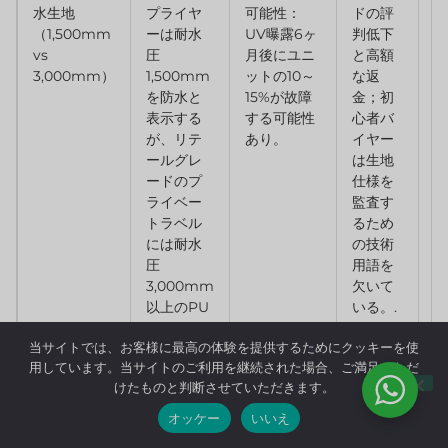
水生地
プライヤ
可能性：
ドの評
最
（1,500mm
ーは耐水
UV曝露6ヶ
判低下
圧
vs
圧
月後にユニ
と高額
3
3,000mm）
1,500mm
ットの10～
な返
試
を防水と
15%が故障
金；初
書
表示する
する可能性
心者バ
し
が、リテ
あり。
イヤー
ム
ールグレ
は生地
の
ードのプ
仕様を
ル
ライベー
監査す
す
トラベル
るため
には耐水
の技術
圧
用語を
3,000mm
欠いて
以上のPU
いる。.
コーティ
当サイトでは、お客様に最高の体験を提供するためにクッキーを使
ング生地
用しています。当サイトのご利用を継続された場合、ご満足いただ
と熱溶着
けたものと判断させていただきます。
シームが
必要。.
オッケー
いいえ