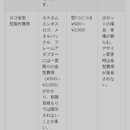
す。.
ロゴ金型・
カスタム
型1つにつき
少ロッ
レ
型製作費用
エンボス
¥500～
トの場
彫
ロゴ、メ
¥2,000
合、単
ル
タルバッ
価が膨
リ
クル、フ
らむ。
刷
レームア
デザイ
は
ダプター
ン変更
ェ
には一度
時は金
刺
限りの金
型費用
ル
型費用
が返金
し
（¥500～
されな
費
¥2,000）
い。.
避
がかか
り、初期
見積もり
では開示
されない
ことが多
い。.