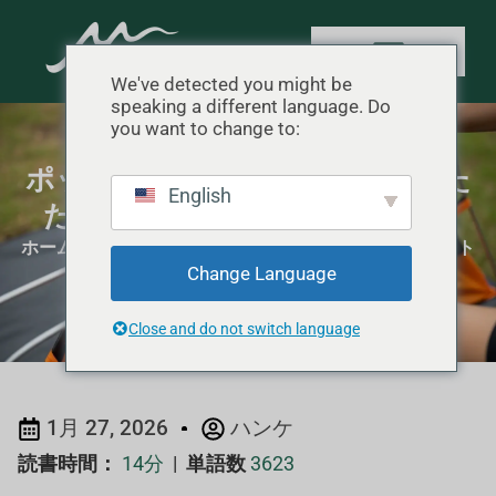
We've detected you might be
speaking a different language. Do
you want to change to:
ポップアップ・ビーチテントのた
English
たみ方：お客様の返品を減らす
ホーム
"
キャンプのヒント
"
ポップアップ・ビーチテント
Change Language
のたたみ方：お客様の返品を減らす
Close and do not switch language
1月 27, 2026
ハンケ
読書時間：
14分
|
単語数
3623