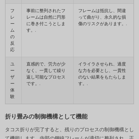
フ
事前に整列されたフ
フレームは抵抗し、間違
レ
レームは自然に円形
って曲がり、永久的な損
ー
に巻き付こうとしま
傷のリスクがあります。.
ム
す。.
の
反
応
ユ
直感的で、労力が少
イライラさせられ、過度
ー
なく、一貫して繰り
な力を必要とし、一貫性
ザ
返し可能なプロセス
のない結果をもたらしま
ー
です。.
す。.
体
験
折り畳みの制御機構として機能
タコス折りが完了すると、残りのプロセスの制御機構とし
て機能します。内部の鋼線フレームが適切に整列され、正