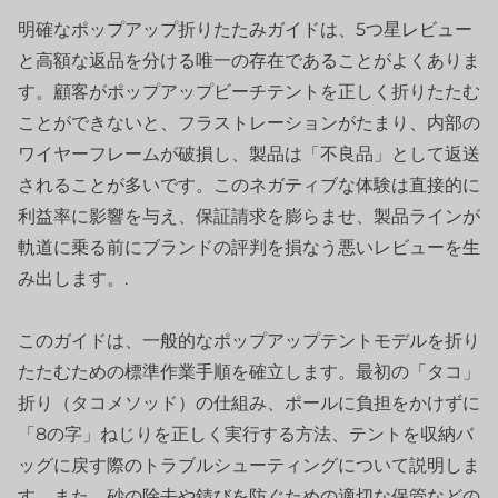
明確なポップアップ折りたたみガイドは、5つ星レビュー
と高額な返品を分ける唯一の存在であることがよくありま
す。顧客がポップアップビーチテントを正しく折りたたむ
ことができないと、フラストレーションがたまり、内部の
ワイヤーフレームが破損し、製品は「不良品」として返送
されることが多いです。このネガティブな体験は直接的に
利益率に影響を与え、保証請求を膨らませ、製品ラインが
軌道に乗る前にブランドの評判を損なう悪いレビューを生
み出します。.
このガイドは、一般的なポップアップテントモデルを折り
たたむための標準作業手順を確立します。最初の「タコ」
折り（タコメソッド）の仕組み、ポールに負担をかけずに
「8の字」ねじりを正しく実行する方法、テントを収納バ
ッグに戻す際のトラブルシューティングについて説明しま
す。また、砂の除去や錆びを防ぐための適切な保管などの