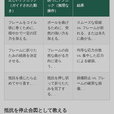
正しいテクニック
誤ったテクニ
（ガイドされた動
ック（無理な
結果
き）
操作）
フレームをコイル
ポールを曲げ
スムーズな収縮
状に巻くために、
るために、突
vs. フレームが折
穏やかで一定の圧
然の強い力を
れる、または永久
力を加える。.
加える。.
に曲がる。.
フレームに折りた
フレームの自
均等な応力分散
たみの経路を決定
然な曲がる方
vs. 集中した応力
させる。.
向に逆ら
による破損。.
う。.
抵抗を感じたら止
抵抗を押し切
損傷防止 vs. フレ
めてやり直す。.
って折りたた
ームの確実な損
みを完了す
傷。.
る。.
抵抗を停止合図として教える