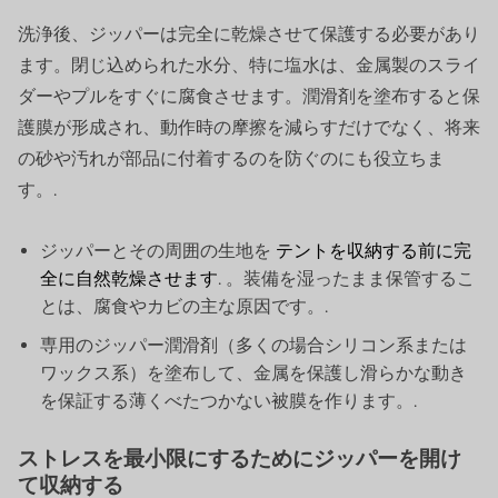
洗浄後、ジッパーは完全に乾燥させて保護する必要があり
ます。閉じ込められた水分、特に塩水は、金属製のスライ
ダーやプルをすぐに腐食させます。潤滑剤を塗布すると保
護膜が形成され、動作時の摩擦を減らすだけでなく、将来
の砂や汚れが部品に付着するのを防ぐのにも役立ちま
す。.
ジッパーとその周囲の生地を
テントを収納する前に完
全に自然乾燥させます
. 。装備を湿ったまま保管するこ
とは、腐食やカビの主な原因です。.
専用のジッパー潤滑剤（多くの場合シリコン系または
ワックス系）を塗布して、金属を保護し滑らかな動き
を保証する薄くべたつかない被膜を作ります。.
ストレスを最小限にするためにジッパーを開け
て収納する