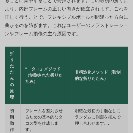
ることに集中することで発揮されます。この最初の折りに
より、内部フレームの正しい向きが確立されます。これを
正しく行うことで、フレキシブルポールが間違った方向に
曲がるのを防ぎます。これはユーザーのフラストレーショ
ンやフレーム損傷の主な原因です。.
折
り
た
“「タコ」メソッド
た
非構造化メソッド（強制
（制御された折りた
み
的な折りたたみ）
たみ）
の
原
理
初
フレームを整列させ
明確な最初の手順なしに
期
るための基本的なタ
ランダムに側面を掴んで
動
コス型を作成しま
押し合わせます。.
作
す。.