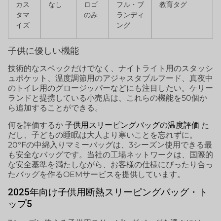
カス
なし
ロゴ
フル・ブ
教育タグ
タマ
のみ
ランディ
イズ
ング
子供に優しい機能
技術的なスペックだけでなく、ナイトライト用のスタッシ
ュポケット、温度調節用のアジャスタブルフード、真夜中
のトイレ用のグロージッパーなどにも注目したい。ケリー
ランドと提携している小売店は、これらの機能を50個か
ら追加することができる。
何を評価するか
子供用スリーピングバッグの温度評価
た
だし、子どもの睡眠は大人より寒いことを忘れずに。
20°Fの中綿入りマミーバッグは、3シーズン使用できる最
も安全なバッグです。当社の工場ネットワークは、国際的
な安全基準を満たしながら、お客様の仕様にぴったり合っ
たバッグを作るOEMサービスを提供しています。
2025年向け子供用断熱スリーピングバッグ・ト
ップ5