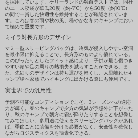
を採用しています。ケリーランドの独自テストでは、同社
のユース寝袋が華氏20度（約-7℃）から50度（約10℃）
の間で一貫した快適性を維持することが確認されていま
す。これは春の雨や秋の風、穏やかな冬のキャンプにおい
て極めて重要です。.
ミイラ対長方形のデザイン
マミー型スリーピングバッグは、冷気が侵入しやすい空洞
を最小限に抑えることで、長方形のものより優れている。
このぴったりとしたフィット感により、子供が最も傷つき
やすい頭や足の周りの熱損失を減らすことができる。ま
た、先細りのデザインは持ち運びを軽くし、人里離れたキ
ャンプ場へ家族でハイキングに出かける際にも便利です。
実世界での汎用性
予測不可能なコンディションでこそ、3シーズンへの適応
力が輝く。春のキャンプで夕方の気温が予想外に下がった
り、秋のキャンプで朝方に霜が降りたりすることを想像し
てみてほしい。多用途に使えるスリーピングバッグがあれ
ば、季節ごとに装備を分ける必要がなく、安全性を確保し
ながらロジスティクスを簡素化できる。