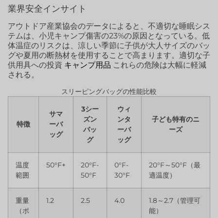
業界安全インサイト
アウトドア産業協会のデータによると、不適切な睡眠シス
テムは、小児キャンプ傷害の23%の原因となっている。低
体温症のリスクは、涼しい季節に子供が大人サイズのバッ
グや夏用の断熱材を使用することで高まります。適切な子
供用具への投資
キャンプ用品
これらの危険は大幅に軽減
される。
スリーピングバッグの性能比較
3シー
ウィ
サマ
ズン
ンタ
子ども特有のニ
特徴
ーバ
バッ
ーバ
ーズ
ッグ
グ
ッグ
温度
50°F+
20°F-
0°F-
20°F～50°F（最
範囲
50°F
30°F
適温度）
重量
1.2
2.5
4.0
1.8～2.7（管理可
（ポ
能）