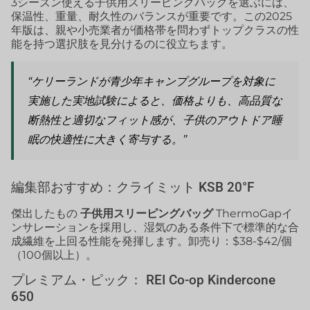
3シーズン使える子供用スリーピングバッグを選ぶには、
保温性、重量、耐久性のバランスが重要です。この2025
年版は、親や小売業者が価格帯を問わずトップクラスの性
能を持つ選択肢を見分けるのに役立ちます。
“ケリーランドが青少年キャンプグループを対象に
実施した実地試験によると、価格よりも、高品質な
断熱性と適切なフィット感が、子供のアウトドア睡
眠の快適性に大きく寄与する。”
編集部おすすめ：クライミット KSB 20°F
傑出したもの
子供用スリーピングバッグ
ThermoGapイ
ンサレーションを採用し、湿気のある条件下で標準的な合
成繊維を上回る性能を発揮します。卸売り：$38-$42/個
（100個以上）。
プレミアム・ピック： REI Co-op Kindercone
650