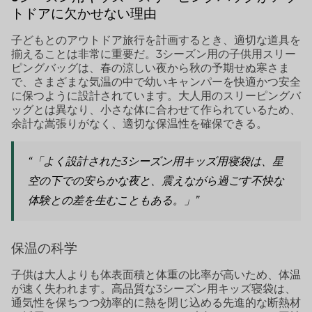
トドアに欠かせない理由
子どもとのアウトドア旅行を計画するとき、適切な道具を
揃えることは非常に重要だ。3シーズン用の子供用スリー
ピングバッグは、春の涼しい夜から秋の予期せぬ寒さま
で、さまざまな気温の中で幼いキャンパーを快適かつ安全
に保つように設計されています。大人用のスリーピングバ
ッグとは異なり、小さな体に合わせて作られているため、
余計な嵩張りがなく、適切な保温性を確保できる。
“「よく設計された3シーズン用キッズ用寝袋は、星
空の下での安らかな夜と、震えながら過ごす不快な
体験との差を生むこともある。」”
保温の科学
子供は大人よりも体表面積と体重の比率が高いため、体温
が速く失われます。高品質な3シーズン用キッズ寝袋は、
通気性を保ちつつ効率的に熱を閉じ込める先進的な断熱材