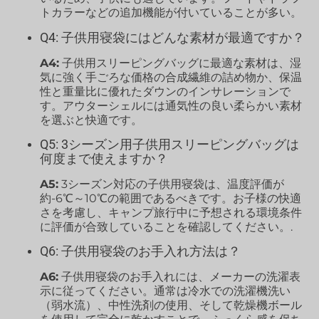
トカラーなどの追加機能が付いていることが多い。
Q4: 子供用寝袋にはどんな素材が最適ですか？
A4:
子供用スリーピングバッグに最適な素材は、湿
気に強く手ごろな価格の合成繊維の詰め物か、保温
性と重量比に優れたダウンのインサレーションで
す。アウターシェルには通気性の良い柔らかい素材
を選ぶと快適です。
Q5: 3シーズン用子供用スリーピングバッグは
何度まで使えますか？
A5:
3シーズン対応の子供用寝袋は、温度評価が
約-6℃～10℃の範囲であるべきです。お子様の快適
さを考慮し、キャンプ旅行中に予想される環境条件
に評価が合致していることを確認してください。.
Q6: 子供用寝袋のお手入れ方法は？
A6:
子供用寝袋のお手入れには、メーカーの洗濯表
示に従ってください。通常は冷水での洗濯機洗い
（弱水流）、中性洗剤の使用、そして乾燥機ボール