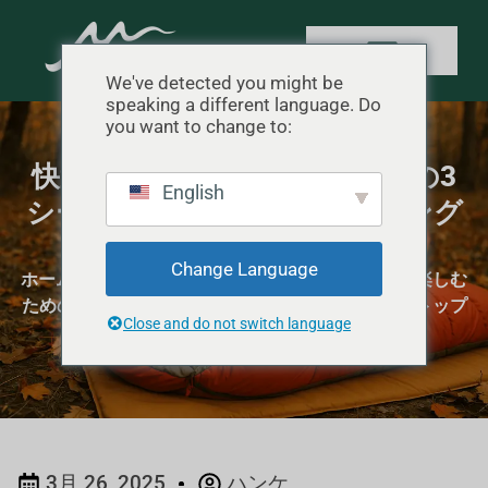
We've detected you might be
speaking a different language. Do
you want to change to:
快適なキャンプを楽しむための3
English
シーズン用キッズ・スリーピング
バッグ・トップ5
Change Language
ホーム
"
キャンプ用品レビュー
"
快適なキャンプを楽しむ
ための3シーズン用キッズ・スリーピングバッグ・トップ
Close and do not switch language
5
3月 26, 2025
ハンケ