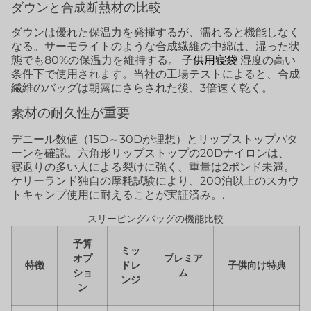
ダウンと合成断熱材の比較
ダウンは優れた保温力を発揮するが、濡れると機能しなく
なる。サーモライトのような合成繊維の中綿は、湿った状
態でも80%の保温力を維持する。
子供用寝袋
湿度の高い
条件下で使用されます。当社の工場テストによると、合成
繊維のバッグは朝露にさらされた後、3倍速く乾く。
素材の耐久性が重要
デニール数値（15D～30Dが理想）とリップストップパタ
ーンを確認。六角形リップストップの20Dナイロンは、
寝返りの多い人による裂けに強く、重量は2ポンド未満。
ケリーランド独自の摩耗試験により、200泊以上のスカウ
トキャンプ使用に耐えることが実証済み。.
スリーピングバッグの機能比較
予算
ミッ
オプ
プレミア
特徴
ドレ
子供向け特典
ショ
ム
ンジ
ン