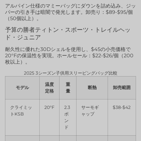
アルパイン仕様のマミーバッグにダウンを詰め込み、ジッ
パーの引き手は暗闇で発光します。卸売り：$89-$95/個
（50個以上）。
予算の勝者ティトン・スポーツ・トレイルヘッ
ド・ジュニア
耐久性に優れた30Dシェルを使用し、$45の小売価格で
20°Fの保温性を実現。ホールセール：$22-$26/個（200
枚以上）。
2025 3シーズン子供用スリーピングバッグ比較
温度
重
モデル
断熱
卸売範囲
定格
量
クライミッ
20°F
2.3
サーモギ
$38-$42
トKSB
ポ
ャップ
ン
ド