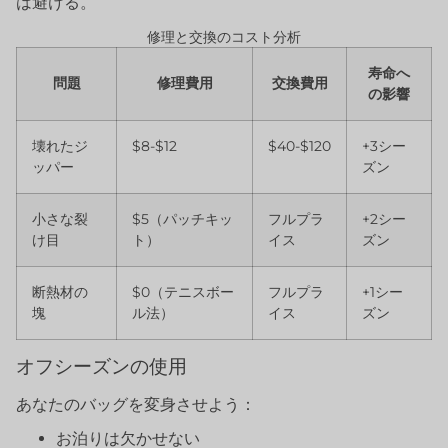
は避ける。
修理と交換のコスト分析
寿命へ
問題
修理費用
交換費用
の影響
壊れたジ
$8-$12
$40-$120
+3シー
ッパー
ズン
小さな裂
$5（パッチキッ
フルプラ
+2シー
け目
ト）
イス
ズン
断熱材の
$0（テニスボー
フルプラ
+1シー
塊
ル法）
イス
ズン
オフシーズンの使用
あなたのバッグを変身させよう：
お泊りは欠かせない