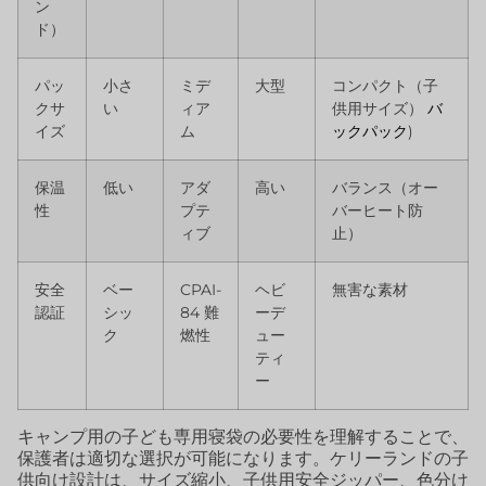
ン
ド）
パッ
小さ
ミデ
大型
コンパクト（子
クサ
い
ィア
供用サイズ）
バ
イズ
ム
ックパック
)
保温
低い
アダ
高い
バランス（オー
性
プテ
バーヒート防
ィブ
止）
安全
ベー
CPAI-
ヘビ
無害な素材
認証
シッ
84 難
ーデ
ク
燃性
ュー
ティ
ー
キャンプ用の子ども専用寝袋の必要性を理解することで、
保護者は適切な選択が可能になります。ケリーランドの子
供向け設計は、サイズ縮小、子供用安全ジッパー、色分け