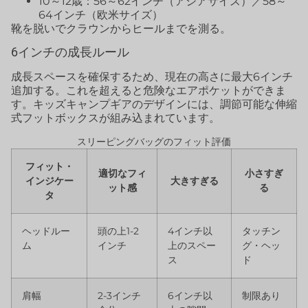
10～12歳：56～62インチ（アジアサイズ）／58～
64インチ（欧米サイズ）
靴を脱いでクラウンからヒールまでを測る。
6インチの成長ルール
成長スペースを確保するため、現在の高さに最大6インチ
追加する。これを超えると危険なエアポケットができま
す。キッズキャンプギアのデザインには、調節可能な伸縮
式フットボックスが組み込まれています。
スリーピングバッグのフィット評価
フィット・
適切なフィ
小さすぎ
インジケー
大きすぎる
ット感
る
タ
ヘッドルー
頭の上1-2
4インチ以
タッチン
ム
インチ
上のスペー
グ・ヘッ
ス
ド
肩幅
2-3インチ
6インチ以
制限あり