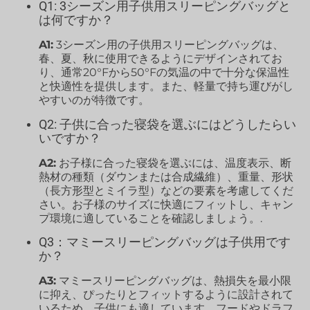
Q1: 3シーズン用子供用スリーピングバッグと
は何ですか？
A1:
3シーズン用の子供用スリーピングバッグは、
春、夏、秋に使用できるようにデザインされてお
り、通常20°Fから50°Fの気温の中で十分な保温性
と快適性を提供します。また、軽量で持ち運びがし
やすいのが特徴です。
Q2: 子供に合った寝袋を選ぶにはどうしたらい
いですか？
A2:
お子様に合った寝袋を選ぶには、温度表示、断
熱材の種類（ダウンまたは合成繊維）、重量、形状
（長方形型とミイラ型）などの要素を考慮してくだ
さい。お子様のサイズに快適にフィットし、キャン
プ環境に適していることを確認しましょう。.
Q3：マミースリーピングバッグは子供用です
か？
A3:
マミースリーピングバッグは、熱損失を最小限
に抑え、ぴったりとフィットするように設計されて
いるため、子供にも適しています。フードやドラフ