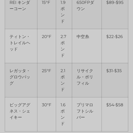
REI キンダ
15°F
1.9
650FPダ
$89-$95
ーコーン
ポ
ウン
ン
ド
ティトン・
20°F
2.7
中空糸
$22-$26
トレイルヘ
ポ
ッド
ン
ド
レガッタ・
25°F
2.1
リサイク
$31-$35
グロウバッ
ポ
ル・ポリ
グ
ン
フィル
ド
ビッグアグ
30°F
1.6
プリマロ
$54-$58
ネス・シェ
ポ
フトシル
イキー
ン
バー
ド