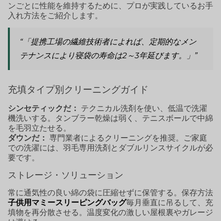
ンごとに性能を維持するために、プロが実践しているお手
入れ方法をご紹介します。
“「提携工場の繊維技術者によれば、定期的なメン
テナンスにより寝袋の寿命は2～3年延びます。」”
充填タイプ別クリーニングガイド
シンセティックだ：
テクニカル洗剤を使い、低温で洗濯
機洗いする。タンブラー乾燥は弱く、テニスボールで中綿
を毛羽立たせる。
ダウンだ：
専門業者によるクリーニングを推奨。ご家庭
での洗濯には、羽毛専用洗剤とダブルリンスサイクルが必
要です。
ストレージ・ソリューション
常に通気性の良い綿の袋に圧縮せずに保管する。保存方法
子供用マミースリーピングバッグ
毎月垂直に吊るして、充
填物を再分散させる。温度変化の激しい屋根裏やガレージ