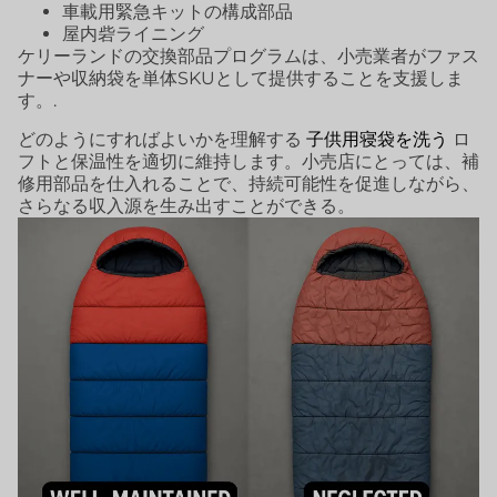
車載用緊急キットの構成部品
屋内砦ライニング
ケリーランドの交換部品プログラムは、小売業者がファス
ナーや収納袋を単体SKUとして提供することを支援しま
す。.
どのようにすればよいかを理解する
子供用寝袋を洗う
ロ
フトと保温性を適切に維持します。小売店にとっては、補
修用部品を仕入れることで、持続可能性を促進しながら、
さらなる収入源を生み出すことができる。