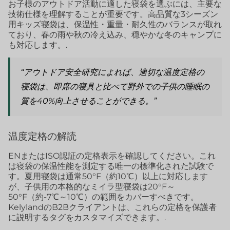
お子様のアウトドア活動に適した寝袋を選ぶには、主要な
技術仕様を理解することが重要です。高品質な3シーズン
用キッズ寝袋は、保温性・重量・耐久性のバランスが取れ
ており、春の雨や秋の冷え込み、穏やかな冬のキャンプに
も対応します。.
“アウトドア安全研究によれば、適切な温度定格の
寝袋は、即席の寝具と比べて野外での子供の睡眠の
質を40%向上させることができる。”
温度定格の解読
ENまたはISO認証の定格表示を確認してください。これ
は寝袋の保温性能を測定する唯一の標準化された試験で
す。夏用寝袋は通常50°F（約10℃）以上に対応します
が、子供用の本格的なミイラ型寝袋は20°F～
50°F（約-7℃～10℃）の範囲をカバーすべきです。
KelylandのB2Bクライアントは、これらの定格を保護者
に説明するタグをカスタマイズできます。.