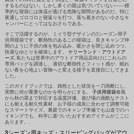
するものはない。しかし多くの親は気づいていない——標
準的な寝袋には体温が逃げる危険な隙間があるのだ。特に
夜通しゴロゴロと寝返りを打つ、落ち着きのない小さなキ
ャンパーにとってはなおさらである。.
そこで活躍するのが、ミイラ型デザインの3シーズン用子
供用寝袋です。断熱性のあるこの寝袋は、良きキャンプ仲
間のように子供の体を包み込み、暖かさを閉じ込めつつ、
快適なゆとりを確保します。
ケリーランド・アウトドア
ーズ
, 私たちは世界中のアウトドア用品店向けにこれらの
専用バッグを調達し、適切な断熱性とフィット感が、眠れ
ない夜を心地よい冒険へと変える様子を直接目にしてきま
した。.
このガイドブックでは、雑然とした状況を一刀両断にし、
実際に何が重要なのかを明らかにする。
子供用寝袋
春風
から秋の霜まで対応する温度評価、遊び場の過酷なテスト
にも耐える耐久性素材、お子様の成長に合わせて調整可能
なスマートサイズ。裏庭でのキャンプ準備でも山道でのハ
イキングでも、科学に基づいたおすすめアイテムがここに
あります。.
3シーズン用キッズ・スリーピングバッグがアウ