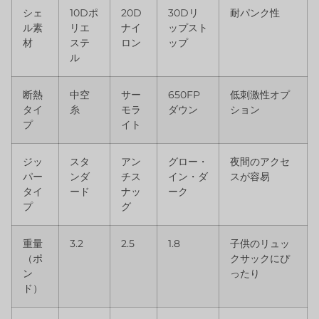
シェ
10Dポ
20D
30Dリ
耐パンク性
ル素
リエ
ナイ
ップスト
材
ステ
ロン
ップ
ル
断熱
中空
サー
650FP
低刺激性オプ
タイ
糸
モラ
ダウン
ション
プ
イト
ジッ
スタ
アン
グロー・
夜間のアクセ
パー
ンダ
チス
イン・ダ
スが容易
タイ
ード
ナッ
ーク
プ
グ
重量
3.2
2.5
1.8
子供のリュッ
（ポ
クサックにぴ
ン
ったり
ド）