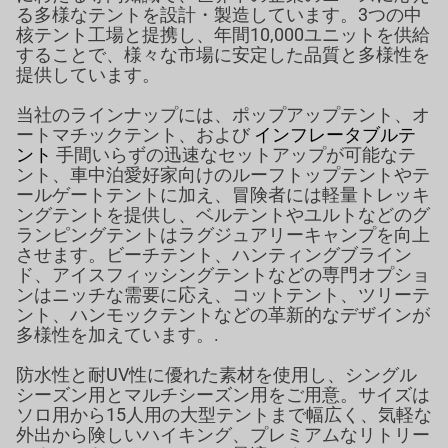
る多様なテントを設計・製造しています。3つの中
核テント工場と提携し、年間10,000ユニットを供給
することで、様々な市場に安定した品質と多様性を
提供しています。
当社のラインナップには、ポップアップテント、オ
ートマチックテント、および
インフレータブルテ
ント
手間いらずの迅速なセットアップが可能なテ
ント、車中泊愛好家向けのルーフトップテントやテ
ールゲートテントに加え、冒険者には軽量トレッキ
ングテントを提供し、ベルテントやユルトなどのグ
ランピングテントはラグジュアリーキャンプを向上
させます。ビーチテント、ハンティングブライン
ド、アイスフィッシングテントなどの専門オプショ
ンはニッチな需要に応え、コットテント、ツリーテ
ント、ハンモックテントなどの革新的なデザインが
多様性を加えています。.
防水性と耐UV性に優れた素材を使用し、シングル
シーズン用とマルチシーズン用をご用意。サイズは
ソロ用から15人用の大型テントまで幅広く、気軽な
外出から険しいハイキング、プレミアムなリトリー