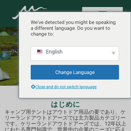
We've detected you might be speaking
a different language. Do you want to
change to:
キャンプ用テント
English
ホーム
"
製品
"
キャンプ用テント
Change Language
Close and do not switch language
はじめに
キャンプ用テントはアウトドア用品の要であり、ケ
リーランドアウトドアーズでは主力製品カテゴリー
です。ケリーランドアウトドアーズでは、12年以上
にわたる専門知識で、世界中の企業のニーズに応え