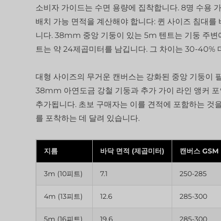
소비자 가이드는 수면 용량에 집착합니다. 8명 수용 가
배치 가능 면적을 계산해야 합니다: 퀸 사이즈 침대를
니다. 38mm 중앙 기둥이 있는 5m 텐트는 기둥 주변
트는 약 24제곱미터를 남깁니다. 그 차이는 30-40%
대형 사이즈의 무거운 캔버스는 강화된 중앙 기둥이 필
38mm 아연도금 강철 기둥과 추가 가이 라인 앵커 포인
추가됩니다. 초보 구매자는 이를 견적에 포함하는 것을
를 포착하는 데 달려 있습니다.
지름
바닥 면적 (제곱미터)
캔버스 GSM
3m (10피트)
7.1
250-285
4m (13피트)
12.6
285-300
5m (16피트)
19.6
285-300