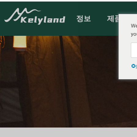
정보
제품
We
yo