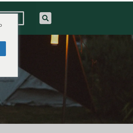
른 견적
o
드