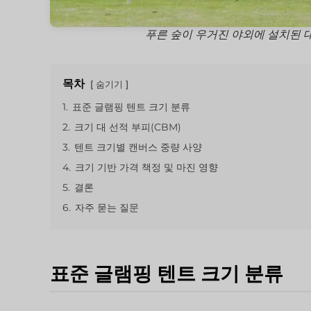
푸른 숲이 우거진 야외에 설치된 
목차
숨기기
1.
표준 글램핑 텐트 크기 분류
2.
크기 대 선적 부피(CBM)
3.
텐트 크기별 캔버스 중량 사양
4.
크기 기반 가격 책정 및 마진 영향
5.
결론
6.
자주 묻는 질문
표준 글램핑 텐트 크기 분류