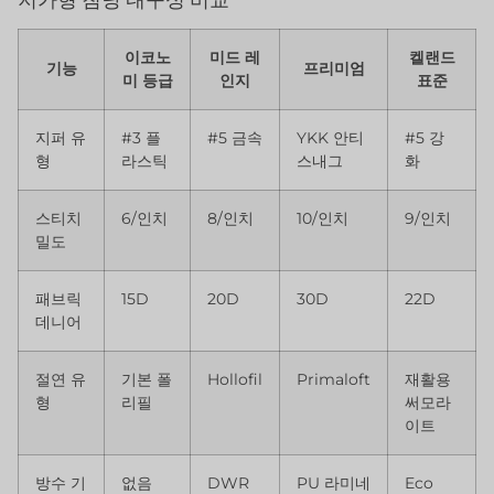
이코노
미드 레
켈랜드
기능
프리미엄
미 등급
인지
표준
지퍼 유
#3 플
#5 금속
YKK 안티
#5 강
형
라스틱
스내그
화
스티치
6/인치
8/인치
10/인치
9/인치
밀도
패브릭
15D
20D
30D
22D
데니어
절연 유
기본 폴
Hollofil
Primaloft
재활용
형
리필
써모라
이트
방수 기
없음
DWR
PU 라미네
Eco