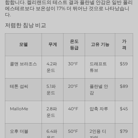
합합니다. 켈리랜드의 테스트 결과 플란넬 안감은 일반 폴리
에스테르보다 보온성이 17% 더 뛰어난 것으로 나타났습니
다.
저렴한 침낭 비교
온도
가
모델
무게
고유 기능
등급
격
콜맨 브라조스
4.2파
30°F
드래프트
$59
운드
튜브
테톤 섭씨
5.1파
20°F
플란넬 안
$89
운드
감
MalloMe
2.8파
40°F
압축 자루
$45
운드
오후 더블
6.4파
50°F
2인용 디
$79
운드
자인