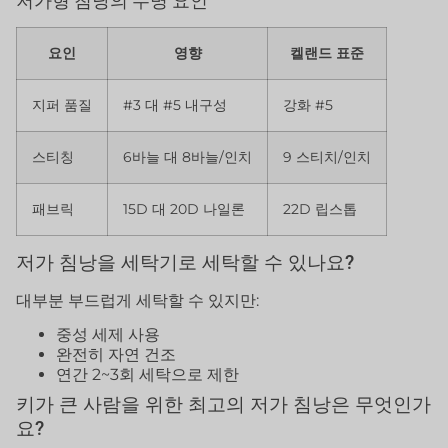
저가형 침낭의 수명 요인
요인
영향
켈랜드 표준
지퍼 품질
#3 대 #5 내구성
강화 #5
스티칭
6바늘 대 8바늘/인치
9 스티치/인치
패브릭
15D 대 20D 나일론
22D 립스톱
저가 침낭을 세탁기로 세탁할 수 있나요?
대부분 부드럽게 세탁할 수 있지만:
중성 세제 사용
완전히 자연 건조
연간 2~3회 세탁으로 제한
키가 큰 사람을 위한 최고의 저가 침낭은 무엇인가
요?