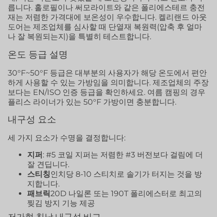
릅니다. 홀로필이나 써모라이트와 같은 폴리에스테르 충전
재는 저렴한 가격대에 보온성이 우수합니다. 켈리랜드 아웃
도어는 제조업체를 심사할 때 단열재 복원력(압축 후 얼마
나 잘 복원되는지)을 특별히 테스트합니다.
온도 등급 설명
30°F~50°F 등급은 대부분의 사용자가 해당 온도에서 편안
하게 사용할 수 있는 가방임을 의미합니다. 제조업체의 주장
보다는 EN/ISO 인증 등급을 확인하세요. 여름 캠핑의 경우
플리스 라이너가 있는 50°F 가방이면 충분합니다.
내구성 요소
세 가지 요소가 수명을 결정합니다:
지퍼
: #5 코일 지퍼는 저렴한 #3 버전보다 걸림에 더
잘 견딥니다.
스티칭
인치당 8-10 스티치로 솔기가 터지는 것을 방
지합니다.
패브릭
20D 나일론 또는 190T 폴리에스터로 최고의
찢김 방지 기능 제공
저가형 침낭 내구성 비교