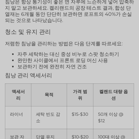
침낭은 항상 통기성이 좋은 면 자루에 느슨하게 넣어 압축하
지 말고 보관하세요. 켈리랜드의 공장 테스트 결과, 합성 단
열재는 6개월 동안 단단히 보관하면 로프트의 40%가 손실
되는 것으로 나타났습니다.
청소 및 유지 관리
저렴한 침낭을 관리하는 방법은 다음 단계를 따르세요:
자주 세탁하는 대신 중성 비누로 스팟 청소하기
완만한 사이클에서 프론트 로딩 머신 사용
보관하기 전에 완전히 자연 건조
침낭 관리 액세서리
액세서
가격 범
켈랜드 대량 옵
목적
리
위
션
라이너
세탁 빈도 감
$15-$30
50개 이상 @
소
$12
보관 자
단열 유지
$10-$20
100대 이상 @