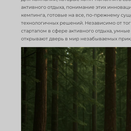
активного отдыха, понимание этих иннова
кемпинга, готовые на все, по-прежнему сущ
технологичных решений. Независимо от тог
стартапом в сфере активного отдыха, умные
открывают дверь в мир незабываемых при