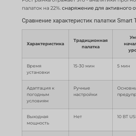
палаток на 22%.
снаряжение для активного о
Сравнение характеристик палатки Smart 
Ум
Традиционная
Характеристика
нача
палатка
ур
Время
15-30 мин
5 мин
установки
Адаптация к
Ручные
Основн
погодным
настройки
предуп
условиям
Выходная
Нет
10 ВТ U
мощность