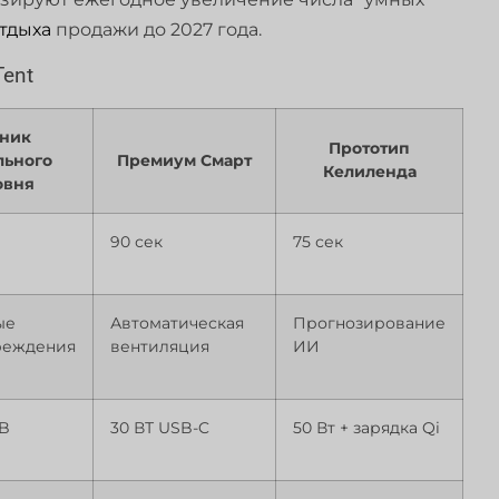
тдыха
продажи до 2027 года.
Tent
ник
Прототип
льного
Премиум Смарт
Келиленда
овня
90 сек
75 сек
ые
Автоматическая
Прогнозирование
реждения
вентиляция
ИИ
SB
30 ВТ USB-C
50 Вт + зарядка Qi