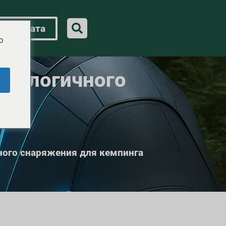
ая цитата
o
хнологичного
га
ного снаряжения для кемпинга