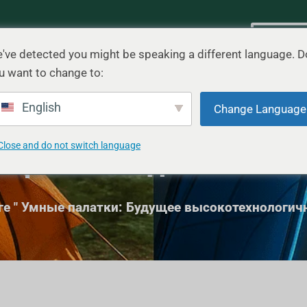
Сценарий
Блог
Связаться с
Быстр
've detected you might be speaking a different language. D
u want to change to:
ки: Будущее высокоте
English
Change Language
Close and do not switch language
наряжения для кемпин
ге
"
Умные палатки: Будущее высокотехнологич