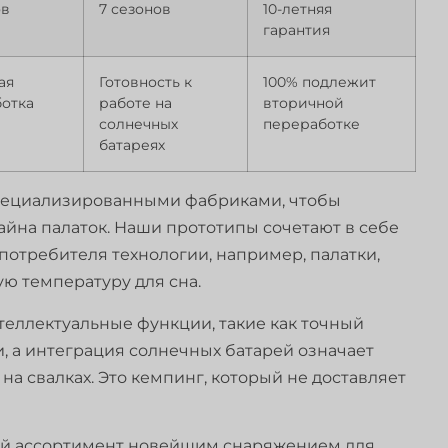
ов
7 сезонов
10-летняя
гарантия
ая
Готовность к
100% подлежит
отка
работе на
вторичной
солнечных
переработке
батареях
 специализированными фабриками, чтобы
йна палаток. Наши прототипы сочетают в себе
потребителя технологии, например, палатки,
ю температуру для сна.
еллектуальные функции, такие как точный
, а интеграция солнечных батарей означает
а свалках. Это кемпинг, который не доставляет
вой ассортимент новейшим снаряжением для