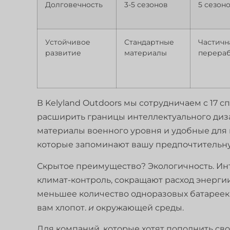
Долговечность
3-5 сезонов
5 сезон
Устойчивое
Стандартные
Частичн
развитие
материалы
перераб
В Kelyland Outdoors мы сотрудничаем с 17
расширить границы интеллектуального диза
материалы военного уровня и удобные для 
которые запоминают вашу предпочтительну
Скрытое преимущество? Экологичность. Инт
климат-контроль, сокращают расход энергии
меньшее количество одноразовых батареек н
вам хлопот.
и
окружающей среды.
Для компаний, которые хотят пополнить с