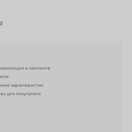
3
я революция в кемпинге
аток
ение характеристик
во для покупателя