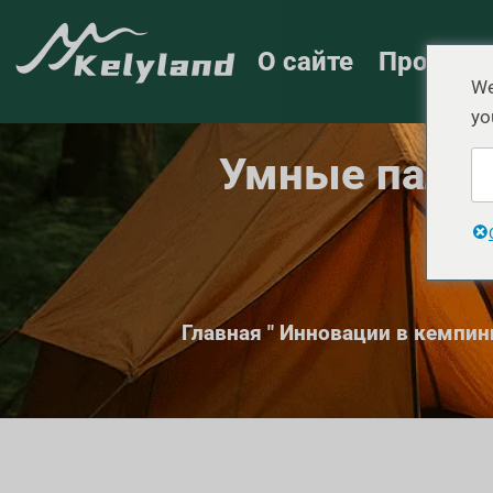
О сайте
Продукт
We
yo
Умные палат
с
Главная
"
Инновации в кемпин