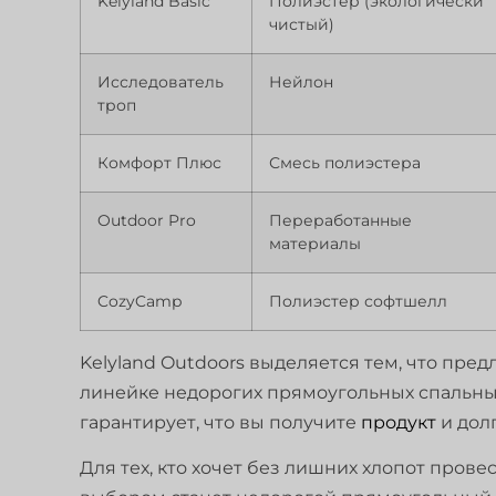
Kelyland Basic
Полиэстер (экологически
чистый)
Исследователь
Нейлон
троп
Комфорт Плюс
Смесь полиэстера
Outdoor Pro
Переработанные
материалы
CozyCamp
Полиэстер софтшелл
Kelyland Outdoors выделяется тем, что пре
линейке недорогих прямоугольных спальны
гарантирует, что вы получите
продукт
и дол
Для тех, кто хочет без лишних хлопот пров