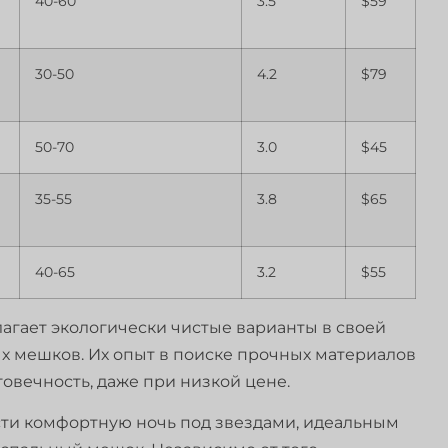
40-60
3.5
$59
30-50
4.2
$79
50-70
3.0
$45
35-55
3.8
$65
40-65
3.2
$55
длагает экологически чистые варианты в своей
х мешков. Их опыт в поиске прочных материалов
говечность, даже при низкой цене.
ести комфортную ночь под звездами, идеальным