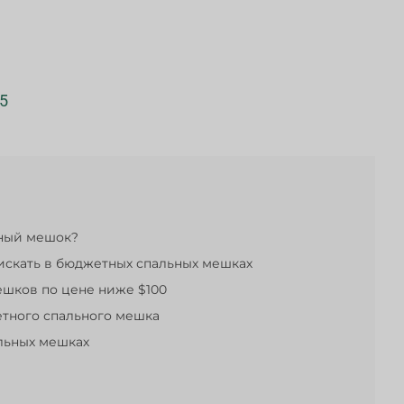
5
ьный мешок?
искать в бюджетных спальных мешках
ешков по цене ниже $100
етного спального мешка
льных мешках