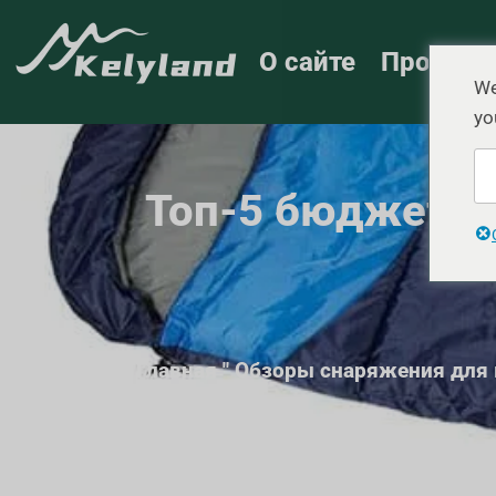
О сайте
Продукт
We
yo
Топ-5 бюджетны
Главная
"
Обзоры снаряжения для 