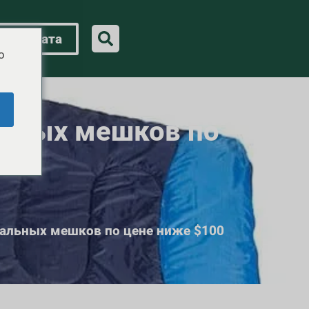
ая цитата
o
льных мешков по
альных мешков по цене ниже $100