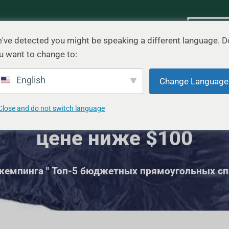
Сценарий
Блог
Связаться с
Быстр
've detected you might be speaking a different language. D
u want to change to:
English
Change Language
х прямоугольных спа
Close and do not switch language
цене ниже $100
кемпинга
"
Топ-5 бюджетных прямоугольных сп