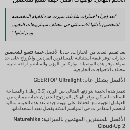
“بعد إجراء اختبارات شاملة، تميزت هذه الخيام المخصصة
لشخصين بأدائها الاستثنائي في مختلف سيناريوهات التخييم
وميزانياتها.”
بعد تقييم العديد من الخيارات، حددنا الأفضل
خيمة تتسع لشخصين
خيارات توفر قيمة استثنائية للمسافرين الفرديين والأزواج على حد
سواء. توفر هذه التوصيات توازنًا بين الوزن والمتانة والراحة لتلبية
مختلف الاحتياجات الخارجية.
الأفضل بشكل عام: GEERTOP Ultralight
تتميز هذه الخيمة بتوازنها المثالي بين الوزن (3.5 رطل) والمساحة
الصالحة للسكن. يوفر الهيكل المزدوج الجدران حماية ممتازة من
العوامل الجوية مع الحفاظ على تهوية جيدة. تعد هذه الخيمة مثالية
لمعظم المغامرات في المواسم الثلاثة بفضل تعدد استخداماتها.
الأفضل للمشترين المهتمين بالميزانية: Naturehike
Cloud-Up 2