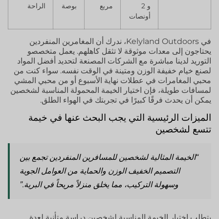
و 2
مربع
بوصة
الراحة
أونصات
في Kelyland Outdoors، ندرك أن المغامرين المنفردين
يحتاجون إلى معدات موثوقة لا تثقل كاهلهم. يعمل متخصصو
التوريد لدينا مباشرة مع الشركات المصنعة لتحديد أفضل المواد
لصنع خيام خفيفة الوزن ومتينة في الوقت نفسه. سواء كنت من
محبي المغامرات في عطلات نهاية الأسبوع أو من محبي المشي
لمسافات طويلة، فإن اختيار الخيمة المحمولة المناسبة لشخصين
يمكن أن يحدث فرقًا كبيرًا في تجربتك في الهواء الطلق.
الميزات الرئيسية التي يجب البحث عنها في خيمة
تتسع لشخصين
“الخيمة المثالية لشخصين للمسافرين المنفردين تجمع بين
التصميم الخفيف الوزن والحماية من العوامل الجوية
وسهولة التركيب، مما يخلق منزلاً مريحاً في البرية.”
يتطلب اختيار الخيمة المناسبة لشخصين دراسة متأنية لعدة