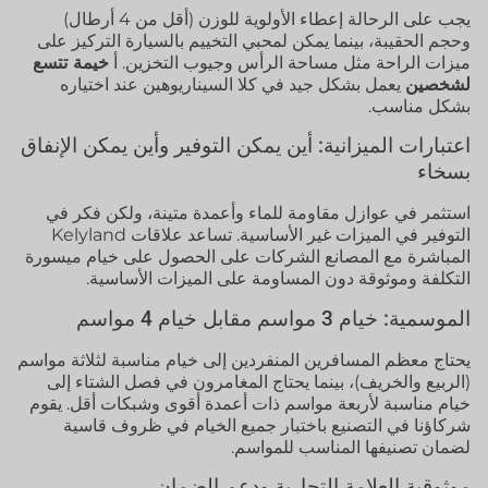
يجب على الرحالة إعطاء الأولوية للوزن (أقل من 4 أرطال)
وحجم الحقيبة، بينما يمكن لمحبي التخييم بالسيارة التركيز على
ميزات الراحة مثل مساحة الرأس وجيوب التخزين. أ
خيمة تتسع
لشخصين
يعمل بشكل جيد في كلا السيناريوهين عند اختياره
بشكل مناسب.
اعتبارات الميزانية: أين يمكن التوفير وأين يمكن الإنفاق
بسخاء
استثمر في عوازل مقاومة للماء وأعمدة متينة، ولكن فكر في
التوفير في الميزات غير الأساسية. تساعد علاقات Kelyland
المباشرة مع المصانع الشركات على الحصول على خيام ميسورة
التكلفة وموثوقة دون المساومة على الميزات الأساسية.
الموسمية: خيام 3 مواسم مقابل خيام 4 مواسم
يحتاج معظم المسافرين المنفردين إلى خيام مناسبة لثلاثة مواسم
(الربيع والخريف)، بينما يحتاج المغامرون في فصل الشتاء إلى
خيام مناسبة لأربعة مواسم ذات أعمدة أقوى وشبكات أقل. يقوم
شركاؤنا في التصنيع باختبار جميع الخيام في ظروف قاسية
لضمان تصنيفها المناسب للمواسم.
موثوقية العلامة التجارية ودعم الضمان