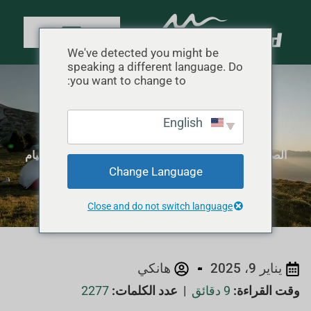
We've detected you might be
speaking a different language. Do
you want to change to:
أفضل 5 خيام خفيفة الوزن تتسع
English
لشخصين للمسافرين المنفردين
الصفحة الرئيسية
"
مراجعات معدات التخييم
"
أفضل 5 خيام
Change Language
خفيفة الوزن تتسع لشخصين للمسافرين المنفردين
Close and do not switch language
يناير 9، 2025
هانكي
وقت القراءة:
9 دقائق
|
عدد الكلمات:
2277