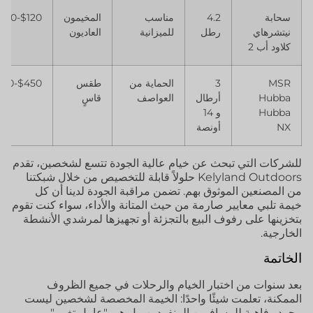
سحابة
4.2
مناسب
المخيمون
$120-$180
نيتشرهاي
رطل
للميزانية
العاديون
كلاود أب 2
MSR
3
الحماية من
طقس
$450-$550
Hubba
أرطال
العواصف
قاسٍ
Hubba
و 14
NX
أونصة
للشركات التي تبحث عن خيام عالية الجودة تتسع لشخصين، تقدم
Kelyland Outdoors حلولاً قابلة للتخصيص من خلال شبكتنا
من المصنعين الموثوق بهم. تضمن مراقبة الجودة لدينا أن كل
خيمة تلبي معايير صارمة من حيث المتانة والأداء، سواء كنت تقوم
بتخزينها على رفوف البيع بالتجزئة أو تجهيزها لمرشدي الأنشطة
الخارجية.
الخاتمة
بعد سنوات من اختبار الخيام والرحلات في جميع الظروف
الممكنة، تعلمت شيئًا واحدًا: الخيمة المخصصة لشخصين ليست
مجرد رفاهية للمسافرين المنفردين، بل هي "عامل تغيير".