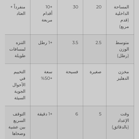
المساحة
20
30
+10
منفرداً +
الداخلية
أقدام
العتاد
(قدم
مربعة
مربع)
متوسط
2.5
3.5
+1 رطل
التنزه
الوزن
لمسافات
(رطل)
طويلة
مخزن
صغيرة
فسيحة
سعة
التخييم
الدهليز
+50%
في
الأحوال
الجوية
السيئة
وقت
5
6
+1 دقيقة
التوقف
الإعداد
السريع
(بالدقائق)
بين عشية
وضحاها