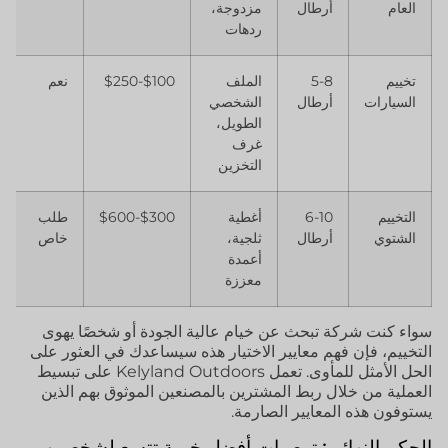
العام
أرطال
مزدوجة،
ردهات
تخييم
5-8
الملف
$100-$250
نعم
السيارات
أرطال
الشخصي
الطويل،
غرف
التخزين
التخييم
6-10
أغطية
$300-$600
طلب
الشتوي
أرطال
ثلجية،
خاص
أعمدة
معززة
سواء كنت شركة تبحث عن خيام عالية الجودة أو شخصًا يهوى
التخييم، فإن فهم معايير الاختيار هذه سيساعدك في العثور على
الحل الأمثل للمأوى. تعمل Kelyland Outdoors على تبسيط
العملية من خلال ربط المشترين بالمصنعين الموثوق بهم الذين
يستوفون هذه المعايير الصارمة.
الحكم النهائي: توصيات أفضل خيمة تتسع لشخصين