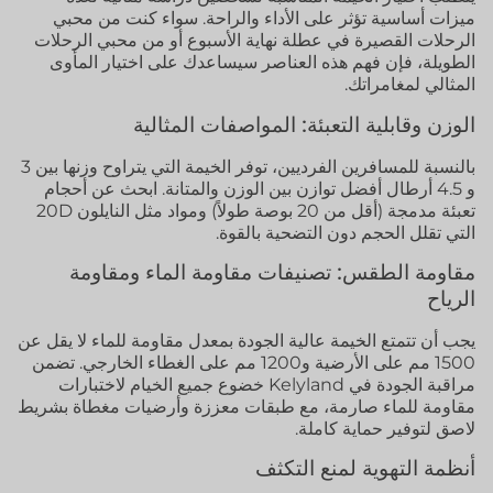
ميزات أساسية تؤثر على الأداء والراحة. سواء كنت من محبي
الرحلات القصيرة في عطلة نهاية الأسبوع أو من محبي الرحلات
الطويلة، فإن فهم هذه العناصر سيساعدك على اختيار المأوى
المثالي لمغامراتك.
الوزن وقابلية التعبئة: المواصفات المثالية
بالنسبة للمسافرين الفرديين، توفر الخيمة التي يتراوح وزنها بين 3
و 4.5 أرطال أفضل توازن بين الوزن والمتانة. ابحث عن أحجام
تعبئة مدمجة (أقل من 20 بوصة طولاً) ومواد مثل النايلون 20D
التي تقلل الحجم دون التضحية بالقوة.
مقاومة الطقس: تصنيفات مقاومة الماء ومقاومة
الرياح
يجب أن تتمتع الخيمة عالية الجودة بمعدل مقاومة للماء لا يقل عن
1500 مم على الأرضية و1200 مم على الغطاء الخارجي. تضمن
مراقبة الجودة في Kelyland خضوع جميع الخيام لاختبارات
مقاومة للماء صارمة، مع طبقات معززة وأرضيات مغطاة بشريط
لاصق لتوفير حماية كاملة.
أنظمة التهوية لمنع التكثف