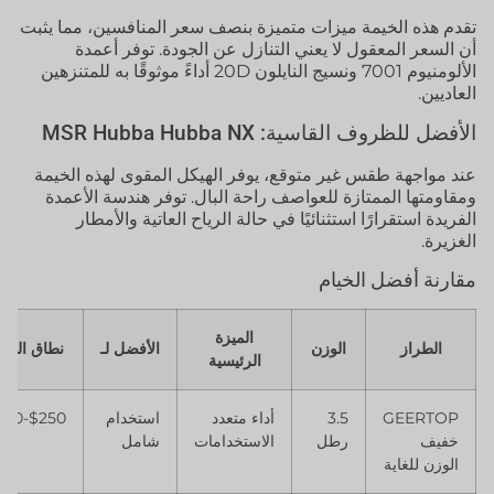
تقدم هذه الخيمة ميزات متميزة بنصف سعر المنافسين، مما يثبت
أن السعر المعقول لا يعني التنازل عن الجودة. توفر أعمدة
الألومنيوم 7001 ونسيج النايلون 20D أداءً موثوقًا به للمتنزهين
العاديين.
الأفضل للظروف القاسية: MSR Hubba Hubba NX
عند مواجهة طقس غير متوقع، يوفر الهيكل المقوى لهذه الخيمة
ومقاومتها الممتازة للعواصف راحة البال. توفر هندسة الأعمدة
الفريدة استقرارًا استثنائيًا في حالة الرياح العاتية والأمطار
الغزيرة.
مقارنة أفضل الخيام
الميزة
الطراز
الوزن
الأفضل لـ
نطاق السع
الرئيسية
GEERTOP
3.5
أداء متعدد
استخدام
$250-$350
خفيف
رطل
الاستخدامات
شامل
الوزن للغاية