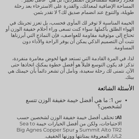
المساحة الإضافية لمعداتك، والقدرة على الاسترخاء بعد رحلة
طويلة، والتنوع عند انضمام صديق لك؟ لا تقدر بثمن.
الخيمة المناسبة لا توفر لك المأوى فحسب، بل تعزز تجربتك في
الهواء الطلق بأكملها. سواء كنت تسعى وراء أحلام خفيفة الوزن أو
تحتاج إلى موثوقية مقاومة للعواصف، فإن النماذج التي أبرزناها
تثبت أن التصميم الذكي يمكن أن يوفر الراحة والأداء دون
المساومة.
لذا، في المرة القادمة التي تستعد فيها لخوض مغامرة منفردة،
تذكر: قد يكون التوسع قليلاً هو أفضل خطوة يمكنك اتخاذها حتى
الآن. نتمنى لك رحلة سعيدة، ونأمل أن تشعر دائماً بأن خيمتك هي
بيتك.
الأسئلة الشائعة
س 1: ما هي أفضل خيمة خفيفة الوزن تتسع
لشخصين؟
A1:
تختلف أفضل خيمة خفيفة الوزن لشخصين حسب
الاحتياجات، ولكن من أفضل الخيارات خيمة Sea to
Summit Alto TR2 و Big Agnes Copper Spur
UL2، المعروفة بمتانتها ووزنها الخفيف.