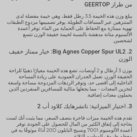
من طراز GEERTOP
يبلغ وزن هذه الخيمة 3.5 رطل فقط، وهي خيمة مفضلة لدى
المتنزهين عبر المسافات الطويلة. يوفر تصميمها مزدوج الطبقات
تهوية ممتازة مع الحفاظ على الحماية من الماء. توفر أعمدة
الألمنيوم متانة مدهشة بالنسبة لخيمة خفيفة الوزن تتسع
لشخصين.
2. Big Agnes Copper Spur UL2: خيار ممتاز خفيف
الوزن
بوزن 3 أرطال و 2 أونصات، تضع هذه الخيمة معيارًا ذهبيًا للراحة
الخفيفة الوزن. تعمل الجدران العمودية على زيادة المساحة
الداخلية إلى أقصى حد، وتوفر الردهات المزدوجة مساحة واسعة
لتخزين المعدات - مما يجعلها مثالية للمسافرين المنفردين الذين
يحملون معدات إضافية.
3. اختيار الميزانية: ناتشرهايك كلاود أب 2
تقدم هذه الخيمة ميزات فاخرة بنصف السعر، مما يثبت أنك لست
بحاجة إلى إنفاق الكثير من المال للحصول على الجودة. توفر
أعمدة الألومنيوم 7001 ونسيج النايلون 20D أداءً موثوقًا به في
معظم ظروف المواسم الثلاثة.