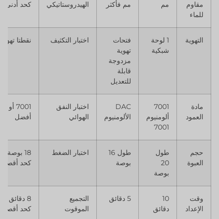
مقاوم
مم
مم فأكثر
الهيدروستاتيكي
كحد أدنى
للماء
التهوية
1 لوحة
فتحات
اختبار التكثيف
نقطتا تهوية
شبكية
تهوية
مزدوجة
قابلة
للتعديل
مادة
7001
DAC
اختبار النفق
7001 أو
العمود
ألومنيوم
الألومنيوم
الهوائي
أفضل
7001
حجم
طول
طول 16
اختبار الضغط
18 بوصة
العبوة
20
بوصة
كحد أقصى
بوصة
وقت
10
5 دقائق
التجميع
8 دقائق
الإعداد
دقائق
الموقوت
كحد أقصى