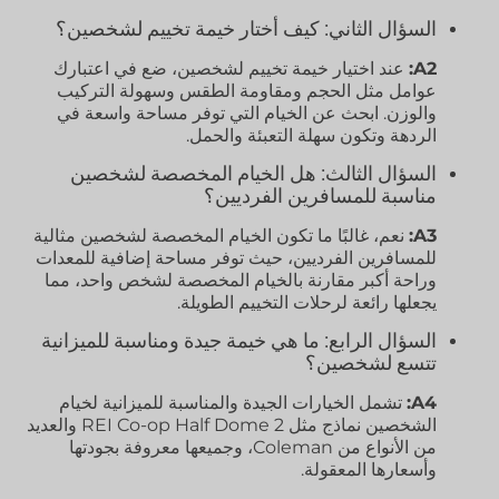
السؤال الثاني: كيف أختار خيمة تخييم لشخصين؟
A2:
عند اختيار خيمة تخييم لشخصين، ضع في اعتبارك
عوامل مثل الحجم ومقاومة الطقس وسهولة التركيب
والوزن. ابحث عن الخيام التي توفر مساحة واسعة في
الردهة وتكون سهلة التعبئة والحمل.
السؤال الثالث: هل الخيام المخصصة لشخصين
مناسبة للمسافرين الفرديين؟
A3:
نعم، غالبًا ما تكون الخيام المخصصة لشخصين مثالية
للمسافرين الفرديين، حيث توفر مساحة إضافية للمعدات
وراحة أكبر مقارنة بالخيام المخصصة لشخص واحد، مما
يجعلها رائعة لرحلات التخييم الطويلة.
السؤال الرابع: ما هي خيمة جيدة ومناسبة للميزانية
تتسع لشخصين؟
A4:
تشمل الخيارات الجيدة والمناسبة للميزانية لخيام
الشخصين نماذج مثل REI Co-op Half Dome 2 والعديد
من الأنواع من Coleman، وجميعها معروفة بجودتها
وأسعارها المعقولة.