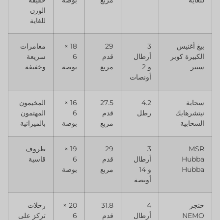
الوزن
للغاية
بيغ أغنيس
3
29
18 ×
مغامرات
الكبيرة كوبر
أرطال
قدم
6
سريعة
سبير
و 2
مربع
بوصة
وخفيفة
أونصات
سحابة
4.2
27.5
16 ×
المخيمون
نيتشرهايك
رطل
قدم
6
المهتمون
السحابية
مربع
بوصة
بالميزانية
MSR
3
29
19 ×
ظروف
Hubba
أرطال
قدم
6
قاسية
Hubba
و 14
مربع
بوصة
أونصة
خنجر
4
31.8
20 ×
رحلات
NEMO
أرطال
قدم
6
تركز على