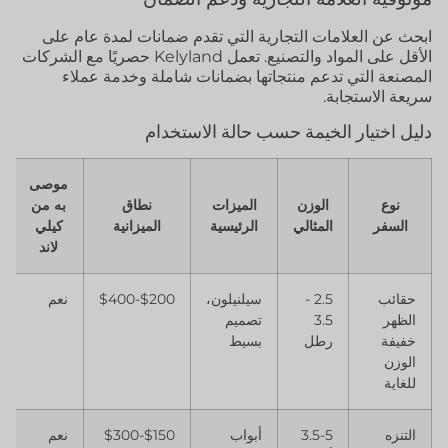
ابحث عن العلامات التجارية التي تقدم ضمانات لمدة عام على
الأقل على المواد والتصنيع. تعمل Kelyland حصريًا مع الشركات
المصنعة التي تدعم منتجاتها بضمانات شاملة وخدمة عملاء
سريعة الاستجابة.
دليل اختيار الخيمة حسب حالة الاستخدام
موصى
نوع
الوزن
الميزات
نطاق
به من
السفر
المثالي
الرئيسية
الميزانية
كيلي
لاند
حقائب
2.5 -
سيلنيلون،
$200-$400
نعم
الظهر
3.5
تصميم
خفيفة
رطل
بسيط
الوزن
للغاية
التنزه
3.5-5
أبواب
$150-$300
نعم