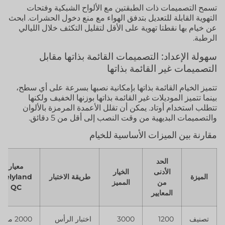
تسمح التصميمات ذات الطبقتين مع الألواح الشبكية وفتحات
التهوية القابلة للتعديل بتدفق الهواء مع منع دخول الحشرات. ابحث
عن خيام بها نقطتا تهوية على الأقل لتقليل التكثف خلال الليالي
الرطبة.
سهولة الإعداد: التصميمات القائمة بذاتها مقابل
التصميمات غير القائمة بذاتها
تتميز الخيام القائمة بذاتها بإمكانية نصبها بسرعة على أي سطح،
بينما تتميز الموديلات غير القائمة بذاتها بوزنها الخفيف ولكنها
تتطلب استخدام أوتاد. يمكن أن تقلل الأعمدة المرمزة بالألوان
والتصميمات البديهية من وقت النصب إلى أقل من 5 دقائق.
مقارنة بين الميزات الأساسية للخيام
الحد
معيار
الأدنى
الخيار
الميزة
طريقة الاختبار
Kelyland
من
المميز
QC
المعايير
تصنيف
1200
3000
اختبار الرأس
2000 مم