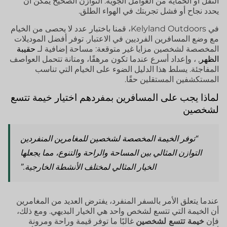
النقل أو الحماية من العوامل الجوية. التوازن الصحيح يمكن أن
يحدد نجاح أو فشل تجربتك في الهواء الطلق.
في Kelyland Outdoors، قمنا باختبار عدد لا يحصى من الخيام
مع وضع المسافرين الفرديين في الاعتبار. توفر أفضل الموديلات
المخصصة لشخصين مزايا غير متوقعة: مساحة إضافية لـ
حقيبة
الظهر
, ، وإعداد أسرع عندما تكون مرهقًا، ومتانة تتحمل العواصف
المفاجئة. يسلط هذا الدليل الضوء على الخيام التي تناسب
المستكشفين المستقلين حقًا.
لماذا يجب على المسافرين بمفردهم اختيار خيمة تتسع
لشخصين
“توفر الخيمة المخصصة لشخصين للمغامرين المنفردين
التوازن المثالي بين المساحة والراحة والتنوع، مما يجعلها
الخيار المثالي لمختلف الأنشطة الخارجية.”
عندما يتعلق الأمر بالسفر المنفرد، يفترض العديد من المغامرين
أن الخيمة التي تتسع لشخص واحد هي الخيار البديهي. ومع ذلك،
فإن
خيمة تتسع لشخصين
غالبًا ما توفر قيمة وراحة ومرونة