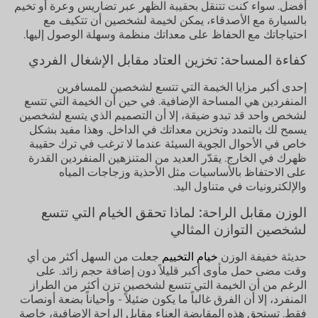
أفضل. سواء كنت تتنقل بحقيبة الظهر عبر تضاريس وعرة أو تخيم
بالسيارة مع الأصدقاء، يمكن لخيمة لشخصين أن تتكيف مع
احتياجاتك مع الحفاظ على معداتك منظمة وسهلة الوصول إليها.
كفاءة المساحة: تخزين العتاد مقابل الإشغال الفردي
إحدى أكبر مزايا الخيمة التي تتسع لشخصين للمسافرين
المنفردين هي المساحة الإضافية. في حين أن الخيمة التي تتسع
لشخص واحد قد تبدو ضيقة، إلا أن التصميم الذي يتسع لشخصين
يسمح لك بالتمدد وتخزين معداتك في الداخل. وهذا مفيد بشكل
خاص في الأحوال الجوية السيئة عندما لا ترغب في ترك حقيبة
ظهرك في الخارج. يقدّر العديد من المتنزهين المنفردين القدرة
على الاحتفاظ بالأساسيات مثل الأحذية وزجاجات المياه
والإلكترونيات في متناول اليد.
الوزن مقابل الراحة: لماذا تحقق الخيام التي تتسع
لشخصين التوازن المثالي
حديثة خفيفة الوزن
خيام التخييم
جعلت من السهل أكثر من أي
وقت مضى حمل مأوى أكبر قليلاً دون إضافة حجم زائد. على
الرغم من أن الخيمة التي تتسع لشخصين تزن أكثر من الطراز
المنفرد، إلا أن الفرق غالباً ما يكون ضئيلاً - وأحياناً بضعة أونصات
فقط. تستحق هذه المقايضة العناء مقابل الراحة الإضافية، خاصة