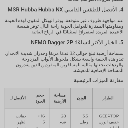
4. الأفضل للطقس القاسي MSR Hubba Hubba NX
عند مواجهة ظروف غير متوقعة، يوفر الهيكل المقوى لهذه الخيمة
ومقاومتها الممتازة للعوامل الجوية راحة البال. توفر هندسة
الأعمدة الفريدة استقرارًا استثنائيًا في الرياح العاتية.
5. الخيار الأكثر اتساعًا: NEMO Dagger 2P
بمساحة أرضية تبلغ حوالي 32 قدمًا مربعًا وجدران شديدة الانحدار،
تبدو هذه الخيمة واسعة بشكل ملحوظ. الأبواب المزدوجة
والردهات تجعلها مثالية للمسافرين المنفردين الذين يقدرون
المساحة الإضافية للمعيشة.
مقارنة الميزات الرئيسية
مساحة
حجم
الطراز
الوزن
الأفضل لـ
الأرضية
العبوة
GEERTOP
3.5
28
16 ×
حقائب
خفيف الوزن
رطل
قدم
5
الظهر
للغاية
مربع
بوصة
خفيفة