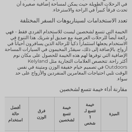
في الرحلات الطويلة حيث يمكن لمساحة إضافية صغيرة أن
تحدث فرقاً كبيراً في الراحة والاسترخاء.
تعدد الاستخدامات لسيناريوهات السفر المختلفة
الخيمة التي تتسع لشخصين ليست للاستخدام الفردي فقط - فهي
رائعة أيضاً للرحلات العرضية مع صديق أو شريك. هذا التنوع في
الاستخدام يجعلها استثماراً ذكياً للرحالة الذين يسافرون أحياناً في
أزواج. بالإضافة إلى ذلك، سيقدّر المخيمون في السيارات المساحة
الإضافية التي توفرها لهم هذه الخيمة للحصول على مكان نوم
أكثر راحة. تتخصص العلامات التجارية مثل Kelyland
Outdoors في تصميم خيام خفيفة الوزن ومتينة في نفس
الوقت تلبي احتياجات المغامرين المنفردين والأزواج على حد
سواء.
مقارنة أداء خيمة تتسع لشخصين
خيمة
خيمة
أفضل
تتسع لـ
فرق
الميزة
تتسع
حالة
1
الوزن
لشخصين
استخدام
شخص