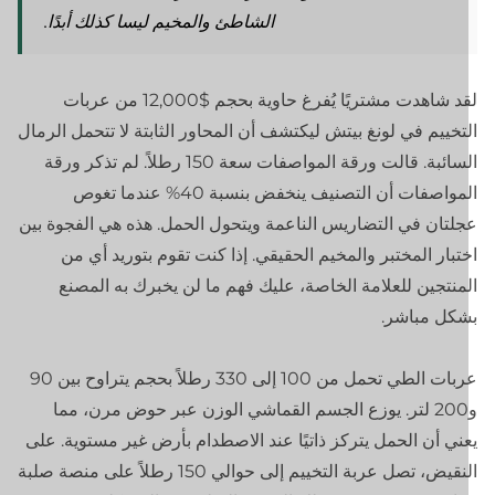
الشاطئ والمخيم ليسا كذلك أبدًا.
لقد شاهدت مشتريًا يُفرغ حاوية بحجم $12,000 من عربات
تخييم في لونغ بيتش ليكتشف أن المحاور الثابتة لا تتحمل الرمال
السائبة. قالت ورقة المواصفات سعة 150 رطلاً. لم تذكر ورقة
المواصفات أن التصنيف ينخفض بنسبة 40% عندما تغوص
لتان في التضاريس الناعمة ويتحول الحمل. هذه هي الفجوة بين
تبار المختبر والمخيم الحقيقي. إذا كنت تقوم بتوريد أي من
منتجين للعلامة الخاصة، عليك فهم ما لن يخبرك به المصنع
كل مباشر.
عربات الطي تحمل من 100 إلى 330 رطلاً بحجم يتراوح بين 90
و200 لتر. يوزع الجسم القماشي الوزن عبر حوض مرن، مما
ني أن الحمل يتركز ذاتيًا عند الاصطدام بأرض غير مستوية. على
النقيض، تصل عربة التخييم إلى حوالي 150 رطلاً على منصة صلبة