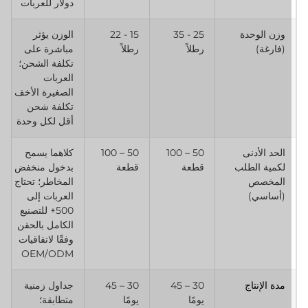
دولار للعربات
وزن الوحدة
25 - 35
15 - 22
الوزن يؤثر
(فارغة)
رطلاً
رطلاً
مباشرة على
تكلفة الشحن؛
العربات
الصغيرة الأخف
تكلفة شحن
أقل لكل وحدة
الحد الأدنى
50 – 100
50 – 100
كلاهما يسمح
لكمية الطلب
قطعة
قطعة
بدخول منخفض
المخصص
المخاطر؛ تحتاج
(أساسي)
العربات إلى
500+ للتصنيع
الكامل بالحقن
وفقًا لاتفاقيات
OEM/ODM
مدة الإنتاج
30 – 45
30 – 45
جداول زمنية
يومًا
يومًا
متطابقة؛