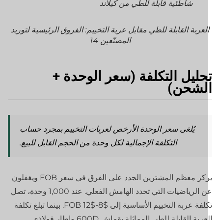
شاطئية قابلة للطي من كيلاند
لعربة القابلة للطي مقابل عربة التخييم: الفروق الرئيسية لتوريد
المصنّعين 14
حليل التكلفة (سعر الوحدة +
لشحن)
يُلغى سعر الوحدة الأرخص لعربات التخييم بمجرد حساب
التكلفة الإجمالية لكل وحدة من الحجم القابل للبيع.
يركز معظم المشترين الجدد على الفرق في سعر FOB ويغفلون
عن الرياضيات التي تحدد الهامش الفعلي. عند 1,000 وحدة، تصل
تكلفة عربة التخييم الأساسية إلى $8-$12 FOB. بينما تبلغ تكلفة
العربة القابلة للطي المماثلة بقماش 600D وإطار فولاذي