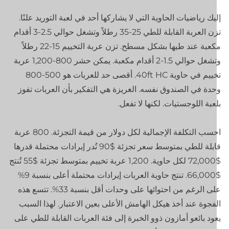
يك رياضيات الحاوية التي لا يشاركها أحد في لعبة التوريد علنًا.
تزن العربة القابلة للطي 25-35 رطلاً وتشغل حوالي 2.5-3 أقدام
مكعبة عند طيها بشكل مسطح. تزن عربة التخييم 15-22 رطلاً
وتشغل حوالي 1.5-2 أقدام مكعبة. يمكن حشر 800-1,200 عربة
تخييم في حاوية 40ft HC. أقصى حد للعربات هو 500-800
دة في الصندوق نفسه. الغريزة هي التفكير بأن العربات تفوز
عبة اللوجستيات. لكنها لا تفعل.
احسب التكلفة الإجمالية لكل دولار من قيمة التجزئة. 800 عربة
قابلة للطي بمتوسط سعر تجزئة $90 تُدر إيرادات محتملة قدرها
$72,000 لكل حاوية. 1,200 عربة تخييم بمتوسط تجزئة $55 تُنتج
$66,000. تنتج حاوية العربات إيرادات محتملة أعلى بنسبة 9%
على الرغم من احتوائها على وحدات أقل بنسبة 33%. تتسع هذه
فجوة عند أخذ هيكل الهامش الأعلى بعين الاعتبار. لهذا السبب
ود بائعو أمازون ذوو الخبرة إلى فئة العربات القابلة للطي على