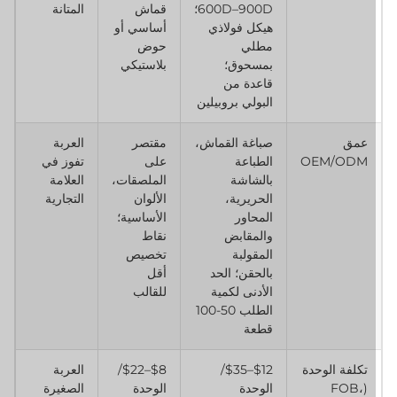
600D–900D؛
قماش
المتانة
هيكل فولاذي
أساسي أو
مطلي
حوض
بمسحوق؛
بلاستيكي
قاعدة من
البولي بروبيلين
عمق
صباغة القماش،
مقتصر
العربة
OEM/ODM
الطباعة
على
تفوز في
بالشاشة
الملصقات،
العلامة
الحريرية،
الألوان
التجارية
المحاور
الأساسية؛
والمقابض
نقاط
المقولبة
تخصيص
بالحقن؛ الحد
أقل
الأدنى لكمية
للقالب
الطلب 50-100
قطعة
تكلفة الوحدة
$12–$35/
$8–$22/
العربة
(FOB،
الوحدة
الوحدة
الصغيرة