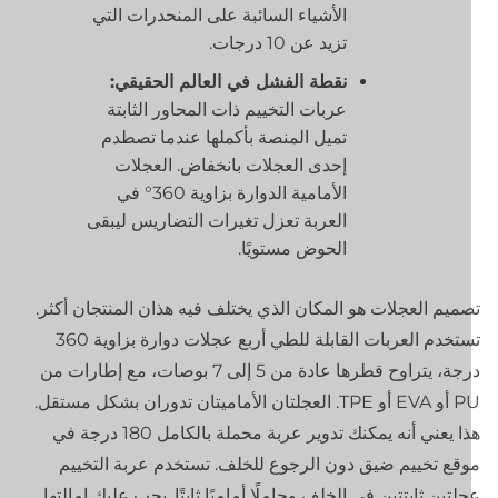
الأشياء السائبة على المنحدرات التي
تزيد عن 10 درجات.
نقطة الفشل في العالم الحقيقي:
عربات التخييم ذات المحاور الثابتة
تميل المنصة بأكملها عندما تصطدم
إحدى العجلات بانخفاض. العجلات
الأمامية الدوارة بزاوية 360° في
العربة تعزل تغيرات التضاريس ليبقى
الحوض مستويًا.
ميم العجلات هو المكان الذي يختلف فيه هذان المنتجان أكثر.
تستخدم العربات القابلة للطي أربع عجلات دوارة بزاوية 360
درجة، يتراوح قطرها عادة من 5 إلى 7 بوصات، مع إطارات من
PU أو EVA أو TPE. العجلتان الأماميتان تدوران بشكل مستقل.
هذا يعني أنه يمكنك تدوير عربة محملة بالكامل 180 درجة في
قع تخييم ضيق دون الرجوع للخلف. تستخدم عربة التخييم
لتين ثابتتين في الخلف وحاملًا أماميًا ثابتًا. يجب عليك إمالتها