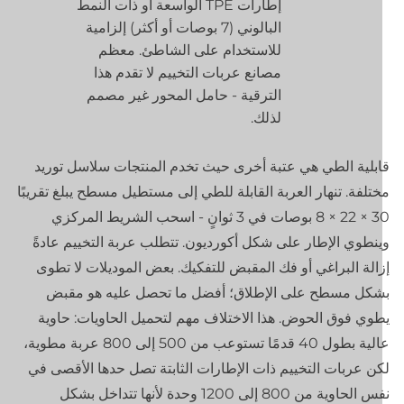
إطارات TPE الواسعة أو ذات النمط
البالوني (7 بوصات أو أكثر) إلزامية
للاستخدام على الشاطئ. معظم
مصانع عربات التخييم لا تقدم هذا
الترقية - حامل المحور غير مصمم
لذلك.
بلية الطي هي عتبة أخرى حيث تخدم المنتجات سلاسل توريد
تلفة. تنهار العربة القابلة للطي إلى مستطيل مسطح يبلغ تقريبًا
30 × 22 × 8 بوصات في 3 ثوانٍ - اسحب الشريط المركزي
نطوي الإطار على شكل أكورديون. تتطلب عربة التخييم عادةً
الة البراغي أو فك المقبض للتفكيك. بعض الموديلات لا تطوى
كل مسطح على الإطلاق؛ أفضل ما تحصل عليه هو مقبض
وي فوق الحوض. هذا الاختلاف مهم لتحميل الحاويات: حاوية
عالية بطول 40 قدمًا تستوعب من 500 إلى 800 عربة مطوية،
ن عربات التخييم ذات الإطارات الثابتة تصل حدها الأقصى في
نفس الحاوية من 800 إلى 1200 وحدة لأنها تتداخل بشكل