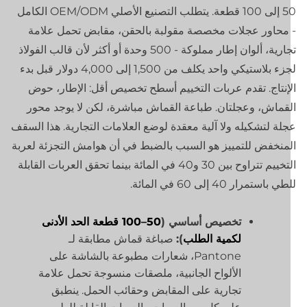
50 إلى 100 قطعة. يتطلب التصنيع الأصلي OEM/ODM الكامل
محاور عجلات مخصصة مقولبة بالحقن، مقابض تحمل علامة
تجارية، ألوان إطار مملوكة - 500 وحدة أو أكثر لأن قالب الفولاذ
لجزء بلاستيكي واحد يكلف من 1,500 إلى 4,000 دولار قبل بدء
إنتاج. تقدم عربات التخييم أسطح تخصيص أقل: الإطار، حوض
قماش، وعجلتان. طباعة القماش مباشرة، لكن لا يوجد محور
لة لتشكيله ولا آلية معقدة لوضع العلامات التجارية. هذا السقف
منخفض للتمييز هو السبب بالضبط في أن هوامش التجزئة لعربة
التخييم تتراوح بين 30 و40 في المائة بينما تحقق العربات القابلة
ي باستمرار 40 إلى 60 في المائة.
تخصيص أساسي (
50–100 قطعة الحد الأدنى
لكمية الطلب
):
صباغة قماش مطابقة لـ
Pantone، شعارات مطبوعة بالشاشة على
الألواح الجانبية، ملصقات منسوجة تحمل علامة
تجارية على المقابض وحقائب الحمل. ينطبق