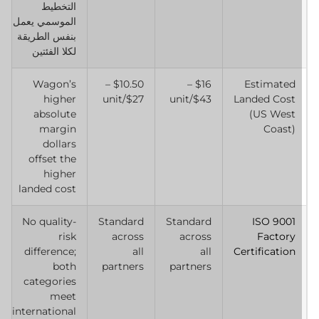
التخطيط
الموسمي يعمل
بنفس الطريقة
لكلا الفئتين
Wagon’s
$10.50 –
$16 –
Estimated
higher
$27/unit
$43/unit
Landed Cost
absolute
(US West
margin
Coast)
dollars
offset the
higher
landed cost
No quality-
Standard
Standard
ISO 9001
risk
across
across
Factory
difference;
all
all
Certification
both
partners
partners
categories
meet
international