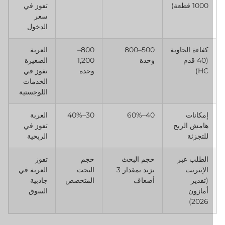
1000 قطعة)
تفوز في
سعر
الدخول
كفاءة الحاوية
500–800
800–
العربة
(40 قدم
وحدة
1,200
الصغيرة
HC)
وحدة
تفوز في
الخدمات
اللوجستية
إمكانات
40–60%
30–40%
العربة
هامش الربح
تفوز في
للتجزئة
الربحية
الطلب عبر
حجم البحث
حجم
تفوز
الإنترنت
يزيد بمقدار 3
البحث
العربة في
(تقدير
أضعاف
المتخصص
جاذبية
أمازون
السوق
2026)