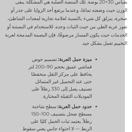
بقياس 30×20 بوصة. تلك المنصة الصلبة هي المشكلة: يبقى
وزن حيث وضعته تمامًا، وعندما يرتفع أحد الزوايا على جذر أو
رة، ينزلق كل شيء. بالنسبة لعلامة تجارية لمعدات الشاطئ،
وز عربة الطي من حيث الثبات وحده. للاستخدام في البستنة أو
خدمات حيث يكون المسار مرصوفًا، فإن البصمة المدمجة لعربة
تخييم تعمل بشكل جيد.
ميزة حمل العربة:
تصميم حوض
قماشي عميق بحجم 90–200 لتر
يحافظ على مركز الثقل منخفضًا
حتى عند التحميل غير المتماثل.
تصنيف يصل إلى 330 رطلاً على
الموديلات الثقيلة المختارة.
حدود حمل العربة:
سطح شاحنة
مسطح ضحل بتصنيف 100–150
رطلاً. يعتمد ثبات الحمل كليًا على
الربط — لا احتواء جانبي يعني سقوط