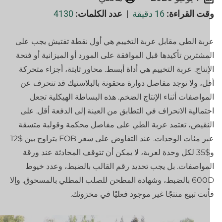
قت القراءة:
16 دقيقة
|
عدد الكلمات:
4130
بة الطي مقابل عربة التخييم هي أول نقطة تفتيش يجب على
مشترين تأكيدها قبل الموافقة على المورد أو الميزانية أو فتحة
إنتاج. عربة التخييم هي أداة أبسط. محاور ثابتة، أجزاء متحركة
ل، ولا توجد مفاصل دوارة محقونة بالبلاستيك قد تنحرف عن
مواصفات أثناء الإنتاج الضخم. هذه البساطة الهيكلية تجعل
تمالية الانحراف في التطابق من العينة إلى الدفعة أقل. على
نقيض، تعتمد عربة الطي على مفاصل محكمة وقولبة متسقة
عبر مئات الوحدات. عند التفاوض على سعر FOB يتراوح بين $12
و$35 لكل وحدة لعربة، لا يمكن أن تتوقف المحادثة عند ورقة
مواصفات. بل يجب تحديد رقم القالب بالضبط، وعدد خيوط
600D بالضبط، وشهادة المطحن للصلب المطلي بالمسحوق. وإلا
نت تبيع منتجًا غير موجود فعليًا في مخزونك.