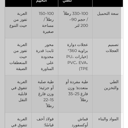
للطي
التخييم
سعة التحميل
100–330 رطلاً
100–150
العربة
/ حجم 90–
رطلاً /
تفوز من
200 لتر
مساحة
حيث التنوع
صغيرة
تصميم
عجلات دوارة
محور
العربة
العجلات
بزاوية 360°
ثابت؛ قدرة
تفوز من
(خيارات PU،
محدودة
حيث
PVC، EVA،
على
المنعطفات
TPE)
المناورة
الضيقة
الطي
طية مفردة أو
طية صلبة
العربة
والتخزين
متعددة؛ وزن
أو جزئية؛
تتفوق في
فارغ 25–35
وزن فارغ
قابلية
رطلاً
15–22
النقل
رطلاً
المواد والبناء
قماش
فولاذ أخف
العربة
أوكسفورد
قياسًا؛
تتفوق في