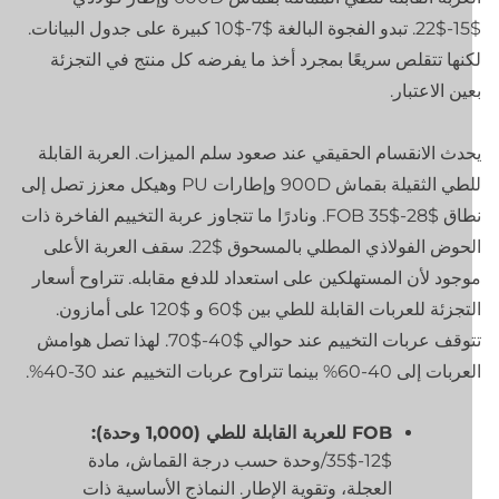
$15-$22. تبدو الفجوة البالغة $7-$10 كبيرة على جدول البيانات.
نها تتقلص سريعًا بمجرد أخذ ما يفرضه كل منتج في التجزئة
ين الاعتبار.
دث الانقسام الحقيقي عند صعود سلم الميزات. العربة القابلة
للطي الثقيلة بقماش 900D وإطارات PU وهيكل معزز تصل إلى
نطاق $28-$35 FOB. ونادرًا ما تتجاوز عربة التخييم الفاخرة ذات
الحوض الفولاذي المطلي بالمسحوق $22. سقف العربة الأعلى
جود لأن المستهلكين على استعداد للدفع مقابله. تتراوح أسعار
التجزئة للعربات القابلة للطي بين $60 و $120 على أمازون.
تتوقف عربات التخييم عند حوالي $40-$70. لهذا تصل هوامش
ت إلى 40-60% بينما تتراوح عربات التخييم عند 30-40%.
FOB للعربة القابلة للطي (1,000 وحدة):
$12-$35/وحدة حسب درجة القماش، مادة
العجلة، وتقوية الإطار. النماذج الأساسية ذات