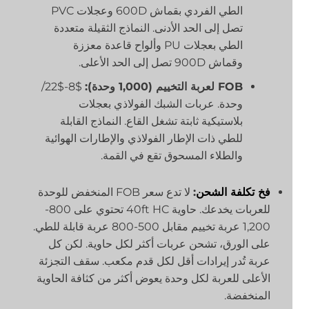
الطي الفردي بقماش 600D وعجلات PVC
تصل إلى الحد الأدنى. النماذج الثقيلة متعددة
الطي بعجلات PU وألواح قاعدة معززة
وقماش 900D تصل إلى الحد الأعلى.
FOB لعربة التخييم (1,000 وحدة):
$8-$22/
وحدة. عربات الشبك الفولاذي بعجلات
بلاستيكية ثابتة تشغل القاع. النماذج القابلة
للطي ذات الإطار الفولاذي والإطارات الهوائية
والطلاء المسحوق تقع في القمة.
فخ تكلفة الشحن
:
لا تدع سعر FOB المنخفض للوحدة
للعربات يخدعك. حاوية 40ft HC تحتوي على 800-
1,200 عربة تخييم مقابل 500-800 عربة قابلة للطي.
على الورق، تشحن عربات أكثر لكل حاوية. لكن كل
عربة تُدر إيرادات أقل لكل قدم مكعب. سقف التجزئة
الأعلى للعربة لكل وحدة يعوض أكثر من كثافة الحاوية
المنخفضة.