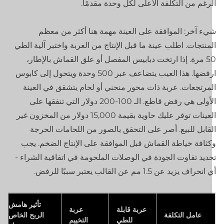
رغم من التكلفة الأعلى لكل وحدة مقدمًا.
ء آخر: الموافقة على العينة مهمة هنا أكثر من معظم
منتجات. اطلب عينة ما قبل الإنتاج من العربة واختبر آلية الطي
50 مرة. إذا ارتخت دبابيس المفصل أو علق القماش بالإطار،
ارفضها. هذا العيب يتضاعف عبر 500 وحدة ويتحول إلى كابوس
مرتجعات. عربة ذات محور منحني أو لحام يتشقق في العينة
الأولى هي رفض قاطع. الـ 100-200 دولار التي تنفقها على
العينات توفر عليك حاوية بقيمة 15,000 دولار من المخزون غير
قابل للبيع. أصر على التحقق بالصور من اللحامات الحرجة
ثافة خياطة القماش قبل الموافقة على الإنتاج الضخم. يجب
ديد تفاوت الجودة في الوصلات الملحومة في اتفاقية الشراء -
نحراف يزيد عن 1.5 مم عن القالب يعتبر سببًا للرفض.
تأثير هامش
عربة قابلة
عربة
عامل التكلفة
الربح الخاص
للطي
التخييم