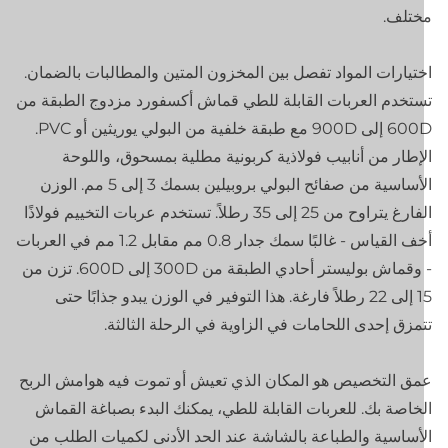
ختلف.
تيارات المواد تفصل بين المخزون المتين والمطالبات بالضمان.
تخدم العربات القابلة للطي قماش أكسفورد مزدوج الطبقة من
600D إلى 900D مع طبقة خلفية من البولي يوريثين أو PVC.
إطار من أنابيب فولاذية كربونية مطلية بمسحوق، واللوحة
الأساسية من صفائح البولي بروبيلين بسمك 3 إلى 5 مم. الوزن
الفارغ يتراوح من 25 إلى 35 رطلاً. تستخدم عربات التخييم فولاذًا
أخف القياس - غالبًا سمك جدار 0.8 مم مقابل 1.2 مم في العربات
- وقماش بوليستر أحادي الطبقة من 300D إلى 600D. تزن من
15 إلى 22 رطلاً فارغة. هذا التوفير في الوزن يبدو جذابًا حتى
مزق إحدى اللحامات في الزاوية في الرحلة الثالثة.
ق التخصيص هو المكان الذي تعيش أو تموت فيه هوامش الربح
خاصة بك. للعربات القابلة للطي، يمكنك البدء بصباغة القماش
أساسية والطباعة بالشاشة عند الحد الأدنى لكميات الطلب من