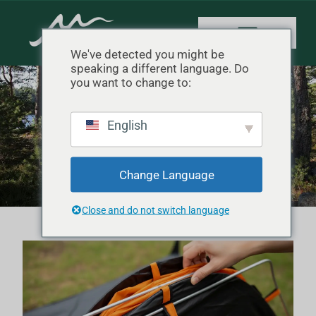
We've detected you might be
speaking a different language. Do
you want to change to:
Kategorie: Camping Tips
English
Startseite
"
Camping-Tipps
Change Language
Close and do not switch language