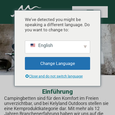
We've detected you might be
speaking a different language. Do
you want to change to:
Camping-Bettchen
English
Startseite
"
Produkt
"
Camping-Bettchen
Change Language
Close and do not switch language
Einführung
Campingbetten sind für den Komfort im Freien
unverzichtbar, und bei Kelyland Outdoors stellen sie
eine Kernproduktkategorie dar. Mit mehr als 12
Jahren Branchenerfahrung haben wir uns auf die