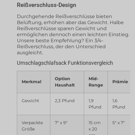
Reißverschluss-Design
Durchgehende Reißverschlüsse bieten
Belüftung, erhöhen aber das Gewicht. Halbe
Reißverschlüsse sparen Gewicht und
ermöglichen dennoch einen leichten Einstieg.
Unsere beste Empfehlung? Ein 3/4-
Reißverschluss, der den Unterschied
ausgleicht.
Umschlagschlafsack Funktionsvergleich
Option
Mid-
Merkmal
Prämie
Haushalt
Range
Gewicht
2,3 Pfund
1,9
1,6
Pfund
Pfund
Verpackte
7″ x 9″
15 cm
5″ x 7″
Größe
x 20