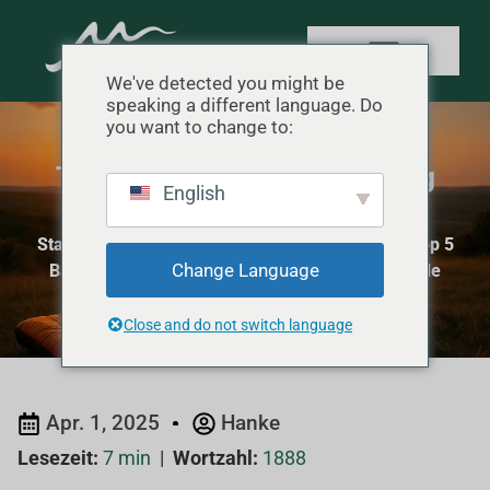
We've detected you might be
speaking a different language. Do
you want to change to:
Top 5 Backpacking Umschlag
English
Schlafsäcke für Reisende
Startseite
"
Campingausrüstung Bewertungen
"
Top 5
Change Language
Backpacking Umschlag Schlafsäcke für Reisende
Close and do not switch language
Apr. 1, 2025
Hanke
Lesezeit:
7 min
|
Wortzahl:
1888