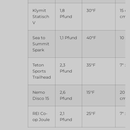
Klymit
1,8
30°F
15 c
Statisch
Pfund
cm
V
Sea to
1,1 Pfund
40°F
10 x 
Summit
Spark
Teton
2,3
35°F
7″ x 
Sports
Pfund
Trailhead
Nemo
2,6
15°F
20 c
Disco 15
Pfund
cm
REI Co-
2,1
25°F
7″ x 
op Joule
Pfund