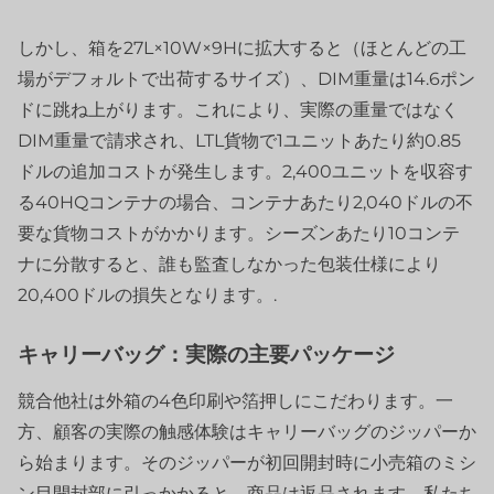
しかし、箱を27L×10W×9Hに拡大すると（ほとんどの工
場がデフォルトで出荷するサイズ）、DIM重量は14.6ポン
ドに跳ね上がります。これにより、実際の重量ではなく
DIM重量で請求され、LTL貨物で1ユニットあたり約0.85
ドルの追加コストが発生します。2,400ユニットを収容す
る40HQコンテナの場合、コンテナあたり2,040ドルの不
要な貨物コストがかかります。シーズンあたり10コンテ
ナに分散すると、誰も監査しなかった包装仕様により
20,400ドルの損失となります。.
キャリーバッグ：実際の主要パッケージ
競合他社は外箱の4色印刷や箔押しにこだわります。一
方、顧客の実際の触感体験はキャリーバッグのジッパーか
ら始まります。そのジッパーが初回開封時に小売箱のミシ
ン目開封部に引っかかると、商品は返品されます。私たち