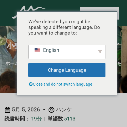
We've detected you might be
speaking a different language. Do
you want to change to:
小売に適したテント包装をデザイ
English
ンする方法
ホーム
"
パッケージデザイン
"
小売に適したテント包装を
Change Language
デザインする方法
Close and do not switch language
5月 5, 2026
ハンケ
読書時間：
19分
|
単語数
5113