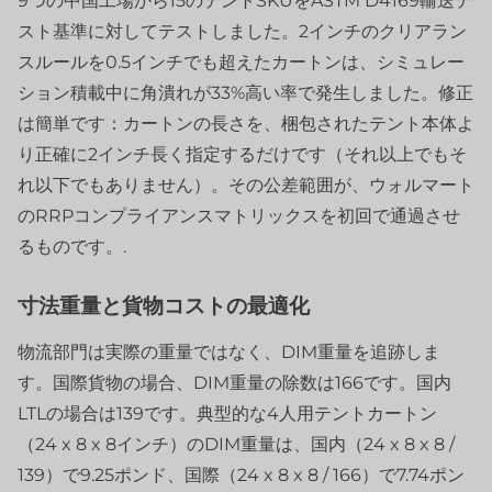
9つの中国工場から15のテントSKUをASTM D4169輸送テ
スト基準に対してテストしました。2インチのクリアラン
スルールを0.5インチでも超えたカートンは、シミュレー
ション積載中に角潰れが33%高い率で発生しました。修正
は簡単です：カートンの長さを、梱包されたテント本体よ
り正確に2インチ長く指定するだけです（それ以上でもそ
れ以下でもありません）。その公差範囲が、ウォルマート
のRRPコンプライアンスマトリックスを初回で通過させ
るものです。.
寸法重量と貨物コストの最適化
物流部門は実際の重量ではなく、DIM重量を追跡しま
す。国際貨物の場合、DIM重量の除数は166です。国内
LTLの場合は139です。典型的な4人用テントカートン
（24 x 8 x 8インチ）のDIM重量は、国内（24 x 8 x 8 /
139）で9.25ポンド、国際（24 x 8 x 8 / 166）で7.74ポン