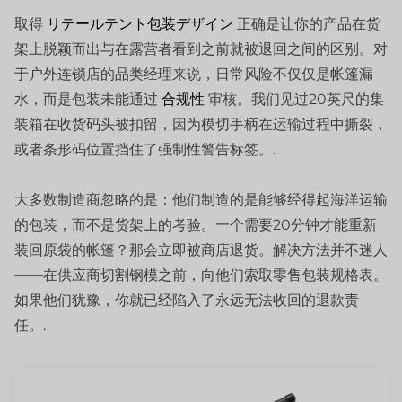
取得
リテールテント包装デザイン
正确是让你的产品在货
架上脱颖而出与在露营者看到之前就被退回之间的区别。对
于户外连锁店的品类经理来说，日常风险不仅仅是帐篷漏
水，而是包装未能通过
合规性
审核。我们见过20英尺的集
装箱在收货码头被扣留，因为模切手柄在运输过程中撕裂，
或者条形码位置挡住了强制性警告标签。.
大多数制造商忽略的是：他们制造的是能够经得起海洋运输
的包装，而不是货架上的考验。一个需要20分钟才能重新
装回原袋的帐篷？那会立即被商店退货。解决方法并不迷人
——在供应商切割钢模之前，向他们索取零售包装规格表。
如果他们犹豫，你就已经陷入了永远无法收回的退款责
任。.