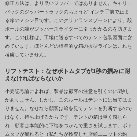
修正方法は、より良いジッパーではありません。キャリー
バッグのジッパートラックのちょうど1インチ手前で止ま
る箱のミシン目です。このクリアランスゾーンにより、段
ボールの端がジッパースライダーに引っかかるのを防ぎま
す。この仕様は、工場に送るすべてのテント包装図面に含
めています。ほとんどの標準的な箱の抜型ラインはこれを
考慮していません。.
リフトテスト：なぜボトムタブが3秒の掴みに耐
えなければならないか
小売記号論によれば、製品は顧客の注意を引くのに3秒し
かありません。しかし、このルールはテントには当てはま
りません。なぜなら顧客は箱を見てテントを判断するので
はなく、持ち上げるからです。テントの箱は重く感じら
れ、顧客は本能的に下端をつかんで重さを試します。ボト
ムタブが崩れると（私たちが検査した店頭ユニットの約