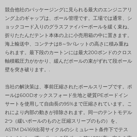
競合他社のパッケージングに見られる最大のエンジニアリ
ング上のギャップは、ポール管理です。工場では通常、シ
ョックコード入りのグラスファイバーポールを緩く束ね、
折りたたんだテント本体の上に小売用箱の中に置きます。
海上輸送中、コンテナは8～9パレットの高さに積み重ね
られます。最下段のカートンには最大200ポンドのクロス
軸積載圧力がかかり、緩んだポールの束がずれて段ボール
壁を突き破ります。.
当社の解決策は、事前圧縮されたポールスリーブです。ポ
ールは600Dオックスフォード生地と硬質PEボードイン
サートを使用して自由長の95%まで圧縮されています。こ
れにより内部の動きが排除されます。同一のテントモデル
2つ（緩いポールのものと圧縮スリーブのもの）を、
ASTM D4169出荷サイクルのシミュレート条件下でテス