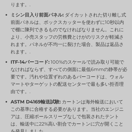
ります。.
ミシン目入り前面パネル:
ダイカットされた切り離し式
前面パネルは、ボックスカッターを使わずに10秒以内
で棚に陳列できるものでなければなりません。これに
より、小売スタッフの労務費とけがのリスクが軽減さ
れます。パネルが不均一に裂けた場合、製品は返品さ
れます。.
ITF-14バーコード:
100%のスケールで読み取り可能で
なければならず、すべての側面に最低6mmの静帯が必
要です。汚れや位置ずれのあるバーコードは、ウォル
マートやターゲットの配送センターで最も多い拒否理
由です。.
ASTM D4169輸送試験:
カートンは海外輸送において
この基準に合格する必要があります。当社のエンジニ
アは、圧縮ポールスリーブなしで包装されたテント
は、輸送中に22%高い割合でカートンに穴が開くこと
を発見しました。.