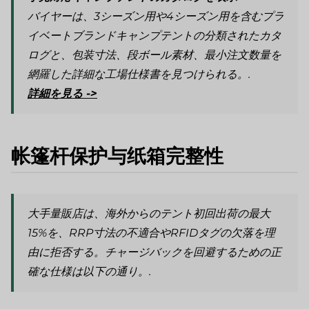
バイヤーは、3シーズン用や4シーズン用を含むプラ
イベートブランドキャンプテントの分類されたカタ
ログと、包装寸法、段ボール素材、最小注文数量を
網羅した詳細な工場仕様書を見つけられる。.
詳細を見る ->
帐篷杆保护与纸箱完整性
大手量販店は、海外からのテント初回出荷の最大
15%を、RRP寸法の不適合やRFIDタグの欠落を理
由に拒否する。チャージバックを回避するための正
確な仕様は以下の通り。.