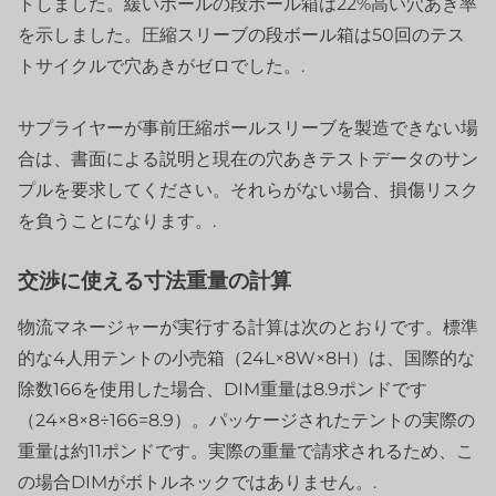
トしました。緩いポールの段ボール箱は22%高い穴あき率
を示しました。圧縮スリーブの段ボール箱は50回のテス
トサイクルで穴あきがゼロでした。.
サプライヤーが事前圧縮ポールスリーブを製造できない場
合は、書面による説明と現在の穴あきテストデータのサン
プルを要求してください。それらがない場合、損傷リスク
を負うことになります。.
交渉に使える寸法重量の計算
物流マネージャーが実行する計算は次のとおりです。標準
的な4人用テントの小売箱（24L×8W×8H）は、国際的な
除数166を使用した場合、DIM重量は8.9ポンドです
（24×8×8÷166=8.9）。パッケージされたテントの実際の
重量は約11ポンドです。実際の重量で請求されるため、こ
の場合DIMがボトルネックではありません。.