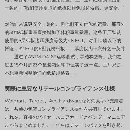
一致的：“我们使用更厚的纸板以避免损坏索赔。更安全。”
对他们来说更安全，是的。但他们不支付你的运费。那额外
的30%纸板重量直接增加了体积重量费用。这些工厂默认
使用的5层纸板边压强度等级为48 ECT。对于10磅以下的
帐篷，32 ECT的E型瓦楞纸板——厚度仅为十六分之一英寸
——通过了ASTM D4169运输测试，零结构故障。我们在
过去18个月的23个集装箱运输中证实了这一点。工厂只是
不想重新调整他们的纸箱规格表。.
実際に重要なリテールコンプライアンス仕様
Walmart、Target、Ace Hardwareなどの大型小売業者
は、共通の包装コンプライアンス要件を共有しています。
これを、直接のバイヤースコアカードとベンダーマニュア
ルからまとめました。これらはチャージバックを引き起こ