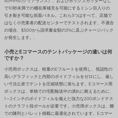
50mmのクリアランス）、およびボックスカッターなし
で10秒未満での棚在庫補充を可能にするミシン目入りの
引き裂き可能な前面パネル。これら3つはすべて、店舗で
はなく小売業者の配送センターでテストされます。不適合
の場合、$500から請求書金額の3%に及ぶチャージバック
が発生します。.
小売とEコマースのテントパッケージの違いは何
ですか？
小売用ボックスは、軽量のEフルートを使用し、視認性の
高いグラフィックと内部のボイドフィルをゼロにし、厳し
い寸法公差でテントを圧縮状態に保ちます。Eコマース用
ボックスは、単独での宅配輸送中の潰れに耐えるために、
1～2インチのボイドフィルを備えた強力な200ポンドテス
トのクラフト段ボールが必要です。小売用ボックスは、棚
での陳列とパレット積載に最適化されています。Eコマー