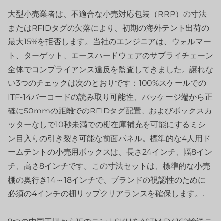
大型小売業者は、不適合な小売対応包装（RRP）の寸法
またはRFIDタグの欠落により、初期の海外テント出荷の
最大15%を拒否します。当社のエンジニアは、ウォルマー
ト、ターゲット、エースハードウェアのサプライチェーン
全体でコンプライアンス違反を監査してきました。譲れな
い3つのチェックは次のとおりです：100%スケールでの
ITF-14バーコードの読み取り可能性、パッケージ端から正
確に50mmの距離でのRFIDタグ配置、およびボックスカ
ッターなしで10秒未満での棚在庫補充を可能にするミシ
ン目入りの引き裂き可能な前面パネル。標準的な4人用ド
ームテントの小売用ボックスは、長さ24インチ、幅8イン
チ、高さ8インチです。この寸法セットは、標準的な小売
棚の奥行き14～18インチで、ブランドの視認性のために
必須の4インチの棚リップクリアランスを確保します。.