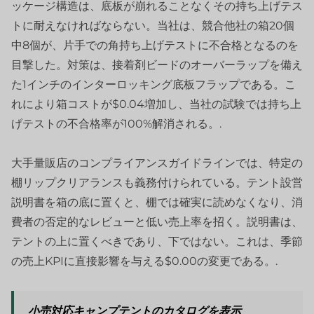
ッケージ構造は、底板が崩れることなくその持ち上げテス
トに耐えなければならない。当社は、競合他社の箱20個
中8個が、片手での角持ち上げテストに不合格となるのを
目撃した。対策は、接着剤ビードのオーバーラップを備え
た1インチのインターロッキング底板フラップである。こ
れにより箱コストが$0.04増加し、当社の試験では持ち上
げテストの不合格率が100%解消される。.
大手量販店のコンプライアンスガイドラインでは、特定の
棚リップクリアランスも義務付けられている。テント設営
説明書を箱の底に置くと、棚では確実に読めなくなり、消
費者の否定的なレビューと低い売上率を招く。説明書は、
テントの上に置くべきであり、下ではない。これは、季節
の売上KPIに直接影響を与える$0.00の変更である。.
小売対応キャンプテントのカタログを表示