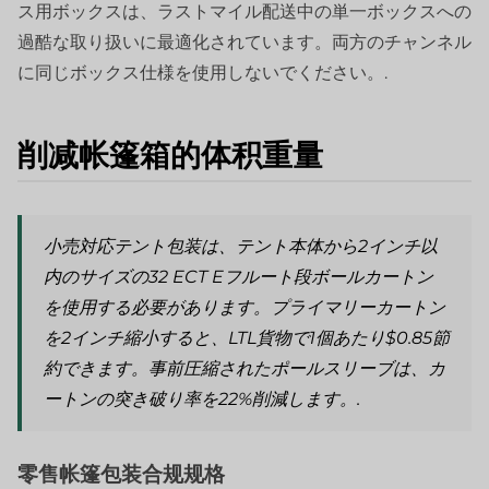
ス用ボックスは、ラストマイル配送中の単一ボックスへの
過酷な取り扱いに最適化されています。両方のチャンネル
に同じボックス仕様を使用しないでください。.
削减帐篷箱的体积重量
小売対応テント包装は、テント本体から2インチ以
内のサイズの32 ECT Eフルート段ボールカートン
を使用する必要があります。プライマリーカートン
を2インチ縮小すると、LTL貨物で1個あたり$0.85節
約できます。事前圧縮されたポールスリーブは、カ
ートンの突き破り率を22%削減します。.
零售帐篷包装合规规格