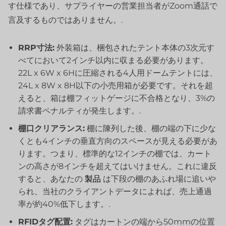
す仕様であり、サプライヤーの営業担当者がZoom通話で
言及するものではありません。.
RRP寸法:
外装箱は、梱包されたテント本体の3次元す
べてにおいて2インチ以内に収まる必要があります。
22L x 6W x 6Hに圧縮される4人用ドームテントには、
24L x 8W x 8H以下の小売用箱が必要です。それを超
えると、箱は棚フィットゲージに不合格となり、3%の
請求書ペナルティが発生します。.
棚口クリアランス:
棚に陳列した後、棚の端の下に少な
くとも4インチの垂直方向のスペースが見える必要があ
ります。つまり、標準的な12インチの棚では、カート
ンの高さが8インチを超えてはいけません。これに違反
すると、あなたの
製品
は下段の棚のあふれ場に追いや
られ、当社のクライアントデータによれば、売上通過
率が約40%低下します。.
RFIDタグ配置:
タグはカートンの端から50mmの位置