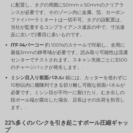
に配置し、タグの周囲に50mm x 50mmのクリアラ
ンスが必要です。そのゾーン内に金属、箔、カーボン
ファイバーラミネートは一切不可。タグの誤配置は、
当社が監査するコンプライアンス違反の中で、寸法違
反に次いで2番目に多いものです。.
ITF-14バーコード:
100%のスケールで印刷し、全周に
最低3mmの静帯域が必要です。読み取り可能性は流通
センターでテストされます。スキャン失敗ごとに$500
のチャージバックが発生します。.
ミシン目入り前面パネル:
箱には、カッターを使わずに
10秒以内に棚陳列できる切り離し可能な前面パネルが
必要です。ミシン目が不均一に裂けたり、むき出しの
段ボール端が露出した場合、店長はその出荷を拒否し
ます。.
22%多くのパンクを引き起こすポール圧縮ギャッ
プ