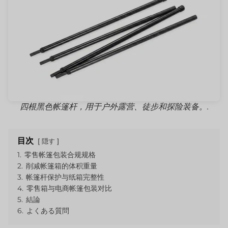
四根黑色帐篷杆，用于户外露营、徒步和探险装备。.
目次
隠す
1.
零售帐篷包装合规规格
2.
削减帐篷箱的体积重量
3.
帐篷杆保护与纸箱完整性
4.
零售箱与电商帐篷包装对比
5.
結論
6.
よくある質問