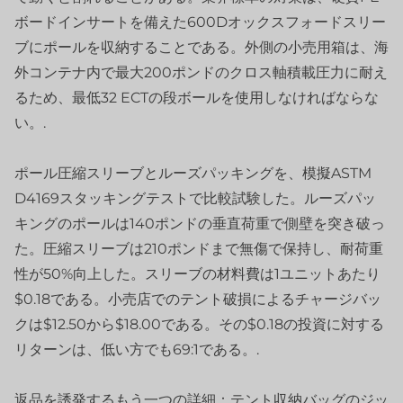
ボードインサートを備えた600Dオックスフォードスリー
ブにポールを収納することである。外側の小売用箱は、海
外コンテナ内で最大200ポンドのクロス軸積載圧力に耐え
るため、最低32 ECTの段ボールを使用しなければならな
い。.
ポール圧縮スリーブとルーズパッキングを、模擬ASTM
D4169スタッキングテストで比較試験した。ルーズパッ
キングのポールは140ポンドの垂直荷重で側壁を突き破っ
た。圧縮スリーブは210ポンドまで無傷で保持し、耐荷重
性が50%向上した。スリーブの材料費は1ユニットあたり
$0.18である。小売店でのテント破損によるチャージバッ
クは$12.50から$18.00である。その$0.18の投資に対する
リターンは、低い方でも69:1である。.
返品を誘発するもう一つの詳細：テント収納バッグのジッ