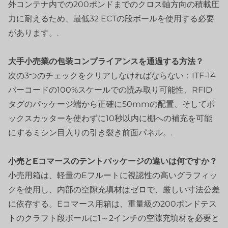
外コンテナ内での200ポンドまでのクロス軸方向の積載圧
力に耐えるため、最低32 ECTの段ボールを使用する必要
があります。.
大手小売業の包装コンプライアンスを通過する方法？
次の3つのチェックをクリアしなければならない：ITF-14
バーコードの100%スケールでの読み取り可能性、RFID
タグのパッケージ端から正確に50mmの配置、そしてボ
ックスカッターを使わずに10秒以内に棚への補充を可能
にするミシン目入りの引き裂き前面パネル。.
小売とEコマースのテントパッケージの違いは何ですか？
小売用箱は、軽量のEフルートに視認性の高いグラフィッ
クを使用し、内部の空隙充填材はゼロで、厳しい寸法公差
に依存する。Eコマース用箱は、重量級の200ポンドテス
トのクラフト段ボールに1～2インチの空隙充填材を必要と