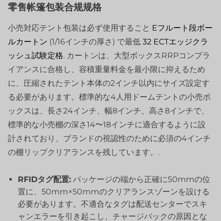
零售帐篷包装合规规格
小売対応テント包装は必ず使用すること
Eフルート段ボー
ルカートン
(1/16インチの厚さ) で最低
32 ECTエッジクラ
ッシュ試験定格
. カートンは、大型ボックスRRPコンプラ
イアンスに合格し、容積重量料金を最小限に抑えるため
に、圧縮されたテント本体の2インチ以内にサイズ設定す
る必要があります。標準的な4人用ドームテントの小売ボ
ックスは、長さ24インチ、幅8インチ、高さ8インチで、
標準的な小売棚の深さ14〜18インチに適合するように設
計されており、ブランドの視認性のために必須の4インチ
の棚リップクリアランスを残しています。.
RFIDタグ配置:
パッケージの端から正確に50mmの位
置に、50mm×50mmのクリアランスゾーンを設ける
必要があります。不適合なタグは配送センターでスキ
ャンエラーを引き起こし、チャージバックの原因とな