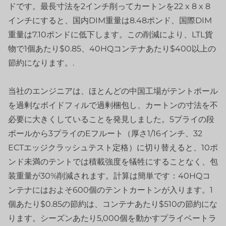
ドです。最長寸法を2インチ削ってカートンを22 x 8 x 8
インチにすると、国内DIM重量は8.48ポンド、国際DIM
重量は7.10ポンドに低下します。この削減により、LTL貨
物で1個あたり$0.85、40HQコンテナあたり$400以上の
節約になります。.
当社のエンジニアは、ほとんどの中国工場がテントポール
を過剰なボイドフィルで過剰梱包し、カートンの寸法を不
必要に大きくしていることを発見しました。5プライの段
ボールから3プライのEフルート（厚さ1/16インチ、32
ECTエッジクラッシュテスト定格）に切り替えると、10ポ
ンド未満のテントでは積載強度を犠牲にすることなく、包
装重量が30%削減されます。計算は簡単です：40HQコ
ンテナにはおよそ600個のテントカートンが入ります。1
個あたり$0.85の節約は、コンテナあたり$510の節約にな
ります。シーズンあたり5,000個を動かすプライベートラ