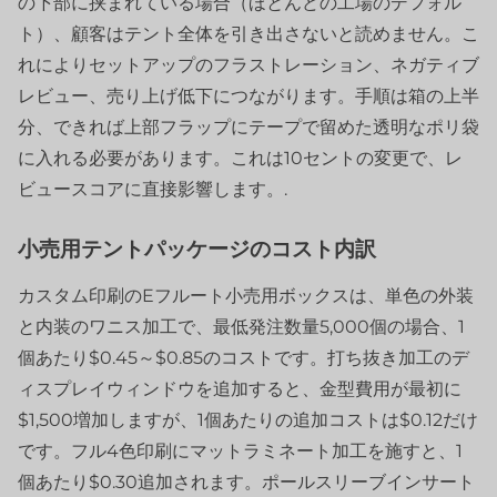
の下部に挟まれている場合（ほとんどの工場のデフォル
ト）、顧客はテント全体を引き出さないと読めません。こ
れによりセットアップのフラストレーション、ネガティブ
レビュー、売り上げ低下につながります。手順は箱の上半
分、できれば上部フラップにテープで留めた透明なポリ袋
に入れる必要があります。これは10セントの変更で、レ
ビュースコアに直接影響します。.
小売用テントパッケージのコスト内訳
カスタム印刷のEフルート小売用ボックスは、単色の外装
と内装のワニス加工で、最低発注数量5,000個の場合、1
個あたり$0.45～$0.85のコストです。打ち抜き加工のデ
ィスプレイウィンドウを追加すると、金型費用が最初に
$1,500増加しますが、1個あたりの追加コストは$0.12だけ
です。フル4色印刷にマットラミネート加工を施すと、1
個あたり$0.30追加されます。ポールスリーブインサート