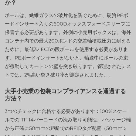
か？
ポールは、繊維ガラスの破片化を防ぐために、硬質PEボ
ードインサート入りの600Dオックスフォードスリーブに
保管する必要があります。外側の小売用ボックスは、海外
コンテナ内での最大200ポンドの交差軸積載圧力に耐える
ために、最低32 ECTの段ボールを使用する必要がありま
す。PEボードインサートがないと、輸送中にポールの束
が移動してカートンの壁を突き破ります。管理されたテス
トでは、2%高い突き破り率が測定されました。.
大手小売業の包装コンプライアンスを通過する
方法？
3つのチェックに合格する必要があります：100%スケー
ルでのITF-14バーコードの読み取り可能性、パッケージ端
から正確に50mmの距離でのRFIDタグ配置（50mm x