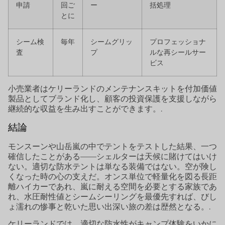
申請
回ご
ー
括処理
とに
シーム検
毎年
シームグリッ
プロフェッショナ
査
プ
ルな再シールサー
ビス
小売業者はケリーランドのメンテナンスキットを付加価値
製品としてブランド化し、顧客の投資保護を支援しながら
継続的な収益を生み出すことができます。.
結論
モンスーンや山岳嵐の中でテントをテストした結果、一つ
確信したことがある——シェルターは天候に賭けてはいけ
ない。適切な防水テントは単なる装備ではない。空が険し
くなった時の心の支えだ。オンス単位で軽量化を図る長距
離ハイカーであれ、嵐に耐える空間を必要とする家族であ
れ、水圧耐性値とシームシーリングを最優先すれば、びし
ょ濡れの惨事と乾いた思い出深い旅の差は歴然となる。.
ケリーランドでは、適切な防水性がキャンプ体験をいかに