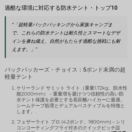
過酷な環境に対応する防水テント・トップ10
“「超軽量バックパッキングから家族キャンプま
で、これらの防水テントは耐久性とスマートなデザ
インを兼ね備え、自然がもたらす過酷な挑戦にも耐
えます。」”
バックパッカーズ・チョイス：5ポンド未満の超
軽量テント
ケリーランド サミット ライト（重量1.72kg、防水性
能2000mm） – 重量増を避けつつ信頼性の高い防
水テント保護を必要とする長距離ハイカーに最適。
シームテープ処理とデュアルベスティブルを特徴と
します。.
フェザーライト プロ (4.2ポンド、1800mm) – シリ
コンコーティングフライ付きのクイックピッチ設