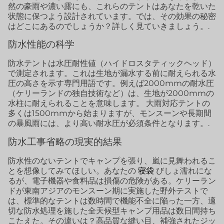
然の豪雨や濃い露にも、これらのテントはあなたを乾いた
状態に保つよう設計されています。では、その効果の秘密
はどこにあるのでしょうか？詳しく見ていきましょう。.
防水性能の科学
防水テントは水圧耐性値（ハイドロスタティックヘッド）
で測定されます。これは生地が漏水する前に耐えられる水
圧の高さを示す専門用語です。例えば2000mmの耐水圧
（ケリーランドの独自技術など）は、生地が2000mmの
水柱に耐えられることを意味します。 大雨対応テントの
多くは1500mmから始まりますが、モンスーンや長期間
の暴風雨には、より高い耐水圧が必須条件となります。.
防水工事省略の現実的結果
防水性のないテントでキャンプを張り、嵐に見舞われるこ
とを想像してみてほしい。あなたの
寝袋
びしょ濡れにな
るが、電子機器や食料品は損傷の危険がある。ケリーラン
ドが東南アジアのモンスーン期に実施した野外テストで
は、標準的なテントは数時間で機能不全に陥った一方、適
切な防水処理を施した全天候型キャンプ用品は数日間持ち
こたえた。その違いは？高品質な縫い目、補強されたジッ