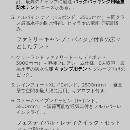
計。最高のキャンプに最適
バックパッキング用軽量
防水テント
ニーズがある。.
アルパイン ナノ（4.9ポンド、2500mm） – 同クラ
ス最高水準の防水性能、ヒマラヤの豪雨で実証済
み。.
ファミリーキャンプ：バスタブ付きの広々
としたテント
ケリーランド ファミリードーム（14ポンド、
3000mm） – 溶接フロアシーム仕様、8人収容。最
高水準の防水性能
キャンプ用テント
グループ向けの
ピック。.
レインフォートXL（12ポンド、2800mm） – 垂直
壁で空間を最大限に活用、ギアロフト付き。.
ストームヘイブンキャビン（16ポンド、
3500mm） – 調節可能な通気口付きフルカバーレ
インフライ。.
フェスティバル・レディクイック・セット
アップ防水テント