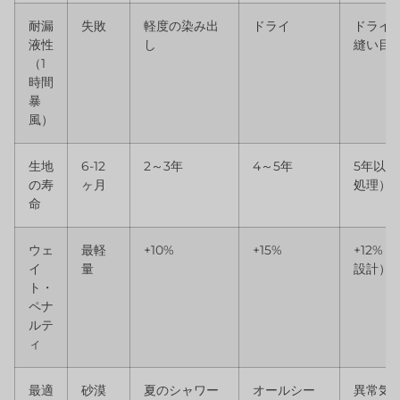
耐漏
失敗
軽度の染み出
ドライ
ドライ
液性
し
縫い目
（1
時間
暴
風）
生地
6-12
2～3年
4～5年
5年以上
の寿
ヶ月
処理）
命
ウェ
最軽
+10%
+15%
+12%
イ
量
設計）
ト・
ペナ
ルテ
ィ
最適
砂漠
夏のシャワー
オールシー
異常気