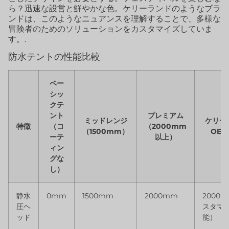
ら？迅速な設営と鮮やかな色。ケリーランドのようなブラ
ンドは、このようなニュアンスを理解することで、多様な
冒険者のためのソリューションをカスタマイズしていま
す。.
防水テントの性能比較
ベー
シッ
クテ
ント
プレミアム
ミッドレンジ
ケリー
特徴
（コ
（2000mm
（1500mm）
OE
ーテ
以上）
ィン
グな
し）
静水
0mm
1500mm
2000mm
2000
圧ヘ
スタマ
ッド
能）