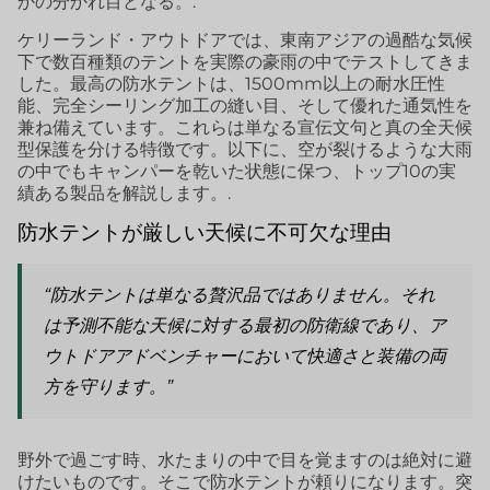
かの分かれ目となる。.
ケリーランド・アウトドアでは、東南アジアの過酷な気候
下で数百種類のテントを実際の豪雨の中でテストしてきま
した。最高の防水テントは、1500mm以上の耐水圧性
能、完全シーリング加工の縫い目、そして優れた通気性を
兼ね備えています。これらは単なる宣伝文句と真の全天候
型保護を分ける特徴です。以下に、空が裂けるような大雨
の中でもキャンパーを乾いた状態に保つ、トップ10の実
績ある製品を解説します。.
防水テントが厳しい天候に不可欠な理由
“防水テントは単なる贅沢品ではありません。それ
は予測不能な天候に対する最初の防衛線であり、ア
ウトドアアドベンチャーにおいて快適さと装備の両
方を守ります。”
野外で過ごす時、水たまりの中で目を覚ますのは絶対に避
けたいものです。そこで防水テントが頼りになります。突