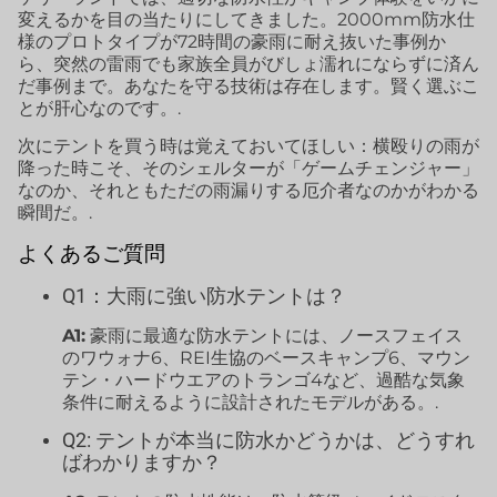
変えるかを目の当たりにしてきました。2000mm防水仕
様のプロトタイプが72時間の豪雨に耐え抜いた事例か
ら、突然の雷雨でも家族全員がびしょ濡れにならずに済ん
だ事例まで。あなたを守る技術は存在します。賢く選ぶこ
とが肝心なのです。.
次にテントを買う時は覚えておいてほしい：横殴りの雨が
降った時こそ、そのシェルターが「ゲームチェンジャー」
なのか、それともただの雨漏りする厄介者なのかがわかる
瞬間だ。.
よくあるご質問
Q1：大雨に強い防水テントは？
A1:
豪雨に最適な防水テントには、ノースフェイス
のワウォナ6、REI生協のベースキャンプ6、マウン
テン・ハードウエアのトランゴ4など、過酷な気象
条件に耐えるように設計されたモデルがある。.
Q2: テントが本当に防水かどうかは、どうすれ
ばわかりますか？