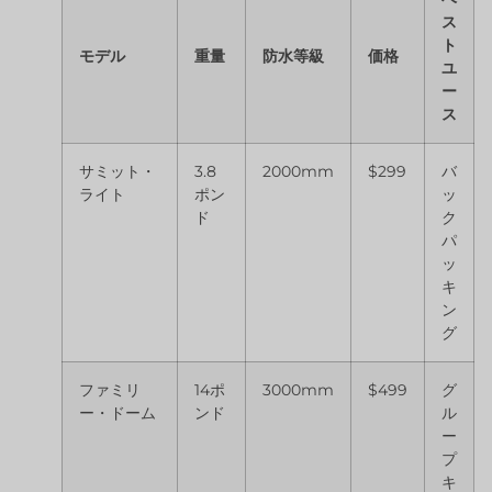
ス
ト
モデル
重量
防水等級
価格
ユ
ー
ス
サミット・
3.8
2000mm
$299
バ
ライト
ポン
ッ
ド
ク
パ
ッ
キ
ン
グ
ファミリ
14ポ
3000mm
$499
グ
ー・ドーム
ンド
ル
ー
プ
キ