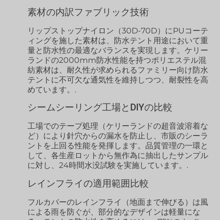
素材の内訳ファブリック技術
リップストップナイロン（30D-70D）にPUコーテ
ィングを施した素材は、防水テント用途において重
量と防水性の最適なバランスを実現します。ケリー
ランドの2000mm防水性能を持つポリエステル混
紡素材は、耐久性が求められるファミリー向け防水
テントに不可欠な通気性を維持しつつ、耐裂性を高
めています。.
シームシーリング工場とDIYの比較
工場でのテープ処理（ケリーランドの超音波溶着な
ど）により針穴からの漏水を防止し、市販のシーラ
ントを上回る性能を発揮します。品質管理の一環と
して、各生産ロットから無作為に抽出したサンプル
に対し、24時間水没試験を実施しています。.
レインフライの適用範囲比較
フルカバーのレインフライ（地面まで伸びる）は風
による雨を防ぐが、部分的なデザインは軽量にな