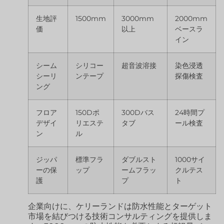
生地評
1500mm
3000mm
2000mm
価
以上
ベースラ
イン
シーム
シリコー
超音波溶接
染色浸透
シーリ
ンテープ
探傷検査
ング
フロア
150Dポ
300Dバス
24時間プ
デザイ
リエステ
タブ
ール検査
ン
ル
ジッパ
標準フラ
ダブルスト
1000サイ
ーの保
ップ
ームフラッ
クルテス
護
プ
ト
企業向けに、ケリーランドは防水性能とターゲット
市場を結びつける技術コンサルティングを提供しま