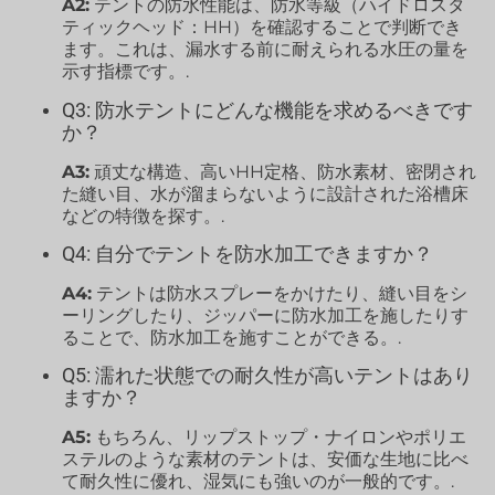
A2:
テントの防水性能は、防水等級（ハイドロスタ
ティックヘッド：HH）を確認することで判断でき
ます。これは、漏水する前に耐えられる水圧の量を
示す指標です。.
Q3: 防水テントにどんな機能を求めるべきです
か？
A3:
頑丈な構造、高いHH定格、防水素材、密閉され
た縫い目、水が溜まらないように設計された浴槽床
などの特徴を探す。.
Q4: 自分でテントを防水加工できますか？
A4:
テントは防水スプレーをかけたり、縫い目をシ
ーリングしたり、ジッパーに防水加工を施したりす
ることで、防水加工を施すことができる。.
Q5: 濡れた状態での耐久性が高いテントはあり
ますか？
A5:
もちろん、リップストップ・ナイロンやポリエ
ステルのような素材のテントは、安価な生地に比べ
て耐久性に優れ、湿気にも強いのが一般的です。.