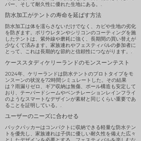
パー、そして耐久性に優れた生地にある。.
防水加工がテントの寿命を延ばす方法
防水加工は体を濡らさないだけでなく、カビや生地の劣化
を防ぎます。ポリウレタンやシリコンのコーティングを施
したテントは、紫外線や磨耗に強く、長期間の買い替えが
少なくて済みます。家族連れやフェスティバルの参加者に
とって、これは長期的な節約と信頼性につながります。.
ケーススタディケリーランドのモンスーンテスト
2024年、ケリーランドは防水テントのプロトタイプをモ
ンスーンの状況を72時間シミュレートした。その結果
は？雨漏りゼロ、ギア収納は無傷、ポール構造も安定して
おり、テーパードシームやベンチレーションレインフライ
のようなスマートなデザインが素材と同じくらい重要であ
ることを証明している。.
ユーザーのニーズに合わせる
バックパッカーはコンパクトに収納できる軽量な防水テン
トを優先し、家族連れは子供に優しい耐久性を備えた広々
としたデザインを必要とする。フェスティバルを楽しむな