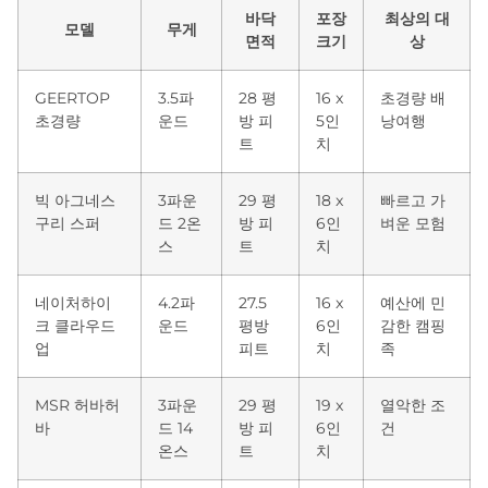
바닥
포장
최상의 대
모델
무게
면적
크기
상
GEERTOP
3.5파
28 평
16 x
초경량 배
초경량
운드
방 피
5인
낭여행
트
치
빅 아그네스
3파운
29 평
18 x
빠르고 가
구리 스퍼
드 2온
방 피
6인
벼운 모험
스
트
치
네이처하이
4.2파
27.5
16 x
예산에 민
크 클라우드
운드
평방
6인
감한 캠핑
업
피트
치
족
MSR 허바허
3파운
29 평
19 x
열악한 조
바
드 14
방 피
6인
건
온스
트
치