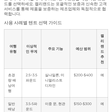
드를 선택하세요. 켈리랜드는 포괄적인 보증과 신속한 고객
서비스를 통해 제품을 보증하는 제조업체와 독점적으로 협
력합니다.
사용 사례별 텐트 선택 가이드
켈
리
여행
이상적
랜
주요 기능
예산 범위
유형
인 무게
드
추
천
초경
2.5~3.5
실나일론, 미
$200-$400
예
량 배
파운드
니멀리스트
낭여
디자인
행
일반
3.5-5파
이중 문, 현관
$150-$300
예
배낭
운드