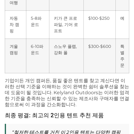
여행
자동
5-8파
키가 큰 프로
$100-$250
예
차 캠
운드
파일, 기어 로
핑
프트
겨울
6-10파
스노우 플랩,
$300-$600
특
캠핑
운드
강화 폴
별
주
문
기업이든 개인 캠퍼든, 품질 좋은 텐트를 찾고 계신다면 이
러한 선택 기준을 이해하는 것이 완벽한 쉼터 솔루션을 찾는
데 도움이 될 것입니다. Kelyland Outdoors는 이러한 엄격
한 기준을 충족하는 신뢰할 수 있는 제조사와 구매자를 연결
함으로써 이 과정을 간소화합니다.
최종 평결: 최고의 2인용 텐트 추천 제품
“철저한 테스트를 거친 이 2인용 텐트는 다양한 캠핑