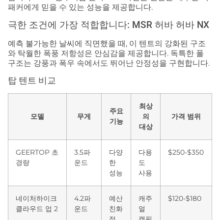
패커에게 믿을 수 있는 성능을 제공합니다.
극한 조건에 가장 적합합니다: MSR 허바 허바 NX
예측 불가능한 날씨에 직면했을 때, 이 텐트의 강화된 구조
와 탁월한 폭풍 저항성은 안심감을 제공합니다. 독특한 폴
구조는 강풍과 폭우 속에서도 뛰어난 안정성을 구현합니다.
탑 텐트 비교
최상
주요
모델
무게
의
가격 범위
기능
대상
GEERTOP 초
3.5파
다양
다용
$250-$350
경량
운드
한
도
성능
사용
네이처하이크
4.2파
예산
캐주
$120-$180
클라우드 업 2
운드
친화
얼
적
캠핑