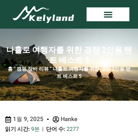
나홀로 여행자를 위한 경량 2인용 텐
트 베스트 5
홈
"
캠핑 장비 리뷰
"
나홀로 여행자를 위한 경량 2인용 텐
트 베스트 5
1월 9, 2025
Hanke
읽기 시간:
9분
|
단어 수:
2277