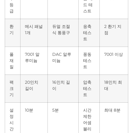
등
드 테
급
스트
환
메시 패널
듀얼 조절
응축
2 환기 지
기
1개
식 통풍구
테스
점
트
폴
7001 알
DAC 알루
풍동
7001 이상
재
루미늄
미늄
테스
질
트
팩
20인치
16인치 길
압축
18인치 최
크
길이
이
테스
대
기
트
설
10분
5분
시간
최대 8분
정
제한
시
어셈
간
블리