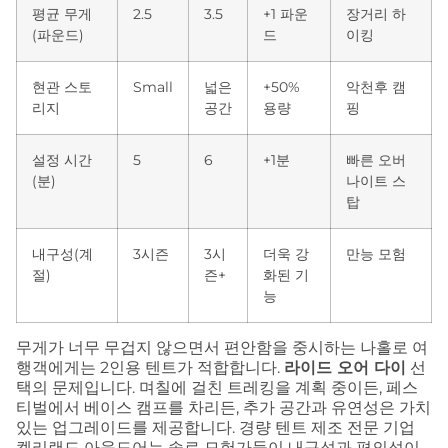
평균 무게
2.5
3.5
+1 파운
장거리 하
(파운드)
드
이킹
현관 스토
Small
넓은
+50%
악천후 캠
리지
공간
용량
핑
설정 시간
5
6
+1분
빠른 오버
(분)
나이트 스
탑
내구성(계
3시즌
3시
더욱 강
만능 모험
절)
즌+
화된 기
능
무게가 너무 무겁지 않으면서 편안함을 중시하는 나홀로 여
행객에게는 2인용 텐트가 적합합니다.
라이드 오어 다이
선
택의 문제입니다. 며칠에 걸친 트레킹을 계획 중이든, 페스
티벌에서 베이스 캠프를 차리든, 추가 공간과 유연성은 가치
있는 업그레이드를 제공합니다. 경량 텐트 제조 전문 기업
켈리랜드 아웃도어는 솔로 모험가들이 내구성과 편의성이