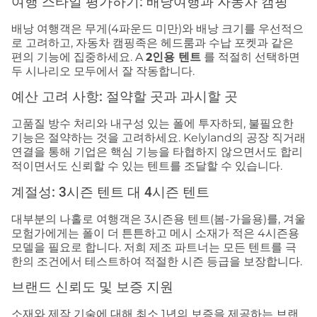
여행 스타일 평가하기: 배낭여행과 자동차 캠핑
배낭 여행객은 무게(4파운드 미만)와 배낭 크기를 우선적으
로 고려하고, 자동차 캠핑족은 헤드룸과 수납 포켓과 같은
편의 기능에 집중하세요. A
2인용 텐트
를 적절히 선택하면
두 시나리오 모두에서 잘 작동합니다.
예산 고려 사항: 절약할 곳과 과시할 곳
고품질 방수 처리와 내구성 있는 폴에 투자하되, 불필요한
기능은 절약하는 것을 고려하세요. Kelyland의 공장 직거래
연결을 통해 기업은 핵심 기능을 타협하지 않으면서도 합리
적이면서도 신뢰할 수 있는 텐트를 조달할 수 있습니다.
계절성: 3시즌 텐트 대 4시즌 텐트
대부분의 나홀로 여행객은 3시즌용 텐트(봄-가을용)를, 겨울
모험가에게는 폴이 더 튼튼하고 메시 소재가 적은 4시즌용
모델을 필요로 합니다. 저희 제조 파트너는 모든 텐트를 극
한의 조건에서 테스트하여 적절한 시즌 등급을 보장합니다.
브랜드 신뢰도 및 보증 지원
소재와 제작 기술에 대해 최소 1년의 보증을 제공하는 브랜