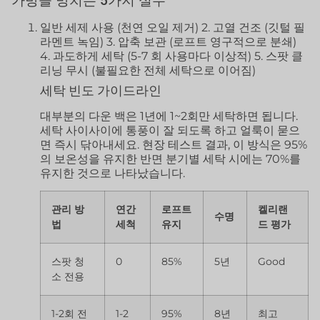
가방을 망치는 5가지 실수
일반 세제 사용 (천연 오일 제거) 2. 고열 건조 (깃털 필
라멘트 녹임) 3. 압축 보관 (로프트 영구적으로 분쇄)
4. 과도하게 세탁 (5-7 회 사용마다 이상적) 5. 스팟 클
리닝 무시 (불필요한 전체 세탁으로 이어짐)
세탁 빈도 가이드라인
대부분의 다운 백은 1년에 1~2회만 세탁하면 됩니다.
세탁 사이사이에 통풍이 잘 되도록 하고 얼룩이 묻으
면 즉시 닦아내세요. 현장 테스트 결과, 이 방식은 95%
의 보온성을 유지한 반면 분기별 세탁 시에는 70%를
유지한 것으로 나타났습니다.
관리 방
연간
로프트
켈리랜
수명
법
세척
유지
드 평가
스팟 청
0
85%
5년
Good
소 전용
1-2회 전
1-2
95%
8년
최고