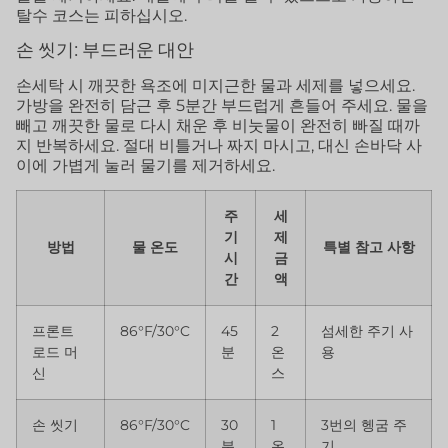
탈수 코스는 피하십시오.
손 씻기: 부드러운 대안
손세탁 시 깨끗한 욕조에 미지근한 물과 세제를 넣으세요.
가방을 완전히 담근 후 5분간 부드럽게 흔들어 주세요. 물을
빼고 깨끗한 물로 다시 채운 후 비눗물이 완전히 빠질 때까
지 반복하세요. 절대 비틀거나 짜지 마시고, 대신 손바닥 사
이에 가볍게 눌러 물기를 제거하세요.
주
세
기
제
방법
물 온도
특별 참고 사항
시
금
간
액
프론트
86°F/30°C
45
2
섬세한 주기 사
로드 머
분
온
용
신
스
손 씻기
86°F/30°C
30
1
3번의 헹굼 주
분
온
기