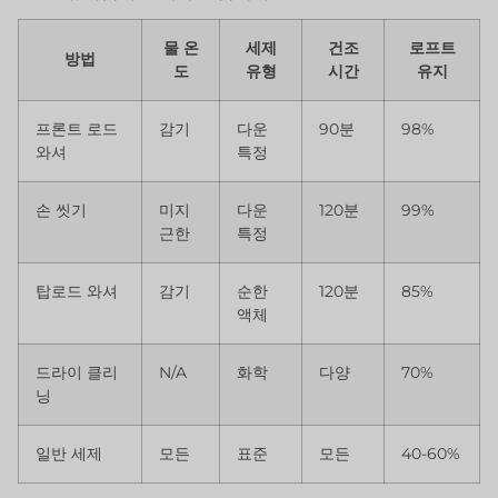
물 온
세제
건조
로프트
방법
도
유형
시간
유지
프론트 로드
감기
다운
90분
98%
와셔
특정
손 씻기
미지
다운
120분
99%
근한
특정
탑로드 와셔
감기
순한
120분
85%
액체
드라이 클리
N/A
화학
다양
70%
닝
일반 세제
모든
표준
모든
40-60%