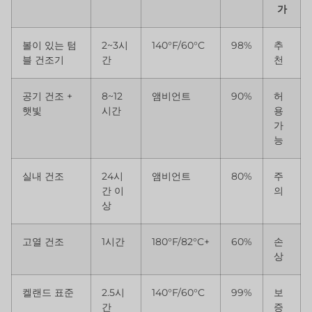
가
볼이 있는 텀
2~3시
140°F/60°C
98%
추
블 건조기
간
천
공기 건조 +
8~12
앰비언트
90%
허
햇빛
시간
용
가
능
실내 건조
24시
앰비언트
80%
주
간 이
의
상
고열 건조
1시간
180°F/82°C+
60%
손
상
켈랜드 표준
2.5시
140°F/60°C
99%
보
간
증