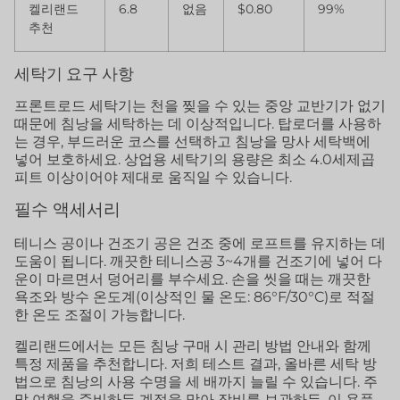
켈리랜드
6.8
없음
$0.80
99%
추천
세탁기 요구 사항
프론트로드 세탁기는 천을 찢을 수 있는 중앙 교반기가 없기
때문에 침낭을 세탁하는 데 이상적입니다. 탑로더를 사용하
는 경우, 부드러운 코스를 선택하고 침낭을 망사 세탁백에
넣어 보호하세요. 상업용 세탁기의 용량은 최소 4.0세제곱
피트 이상이어야 제대로 움직일 수 있습니다.
필수 액세서리
테니스 공이나 건조기 공은 건조 중에 로프트를 유지하는 데
도움이 됩니다. 깨끗한 테니스공 3~4개를 건조기에 넣어 다
운이 마르면서 덩어리를 부수세요. 손을 씻을 때는 깨끗한
욕조와 방수 온도계(이상적인 물 온도: 86°F/30°C)로 적절
한 온도 조절이 가능합니다.
켈리랜드에서는 모든 침낭 구매 시 관리 방법 안내와 함께
특정 제품을 추천합니다. 저희 테스트 결과, 올바른 세탁 방
법으로 침낭의 사용 수명을 세 배까지 늘릴 수 있습니다. 주
말 여행을 준비하든 계절을 맞아 장비를 보관하든, 이 용품