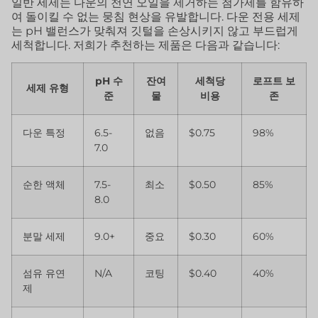
일반 세제는 다운의 천연 오일을 제거하는 첨가제를 함유하
여 돌이킬 수 없는 뭉침 현상을 유발합니다. 다운 전용 세제
는 pH 밸런스가 맞춰져 깃털을 손상시키지 않고 부드럽게
세척합니다. 저희가 추천하는 제품은 다음과 같습니다:
pH 수
잔여
세척당
로프트 보
세제 유형
준
물
비용
존
다운 특정
6.5-
없음
$0.75
98%
7.0
순한 액체
7.5-
최소
$0.50
85%
8.0
분말 세제
9.0+
중요
$0.30
60%
섬유 유연
N/A
코팅
$0.40
40%
제