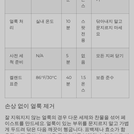
스
얼룩 처
실내 온도
10
스
닦아내지 말고
리
분
팟
문지르지 마세
전
요
용
사전 세
N/A
5
없
모든 지퍼 닫기
척 준비
분
음
켈랜드
86°F/30°C
40
1.5
보증 준수
표준
분
온
스
손상 없이 얼룩 제거
잘 지워지지 않는 얼룩의 경우 다운 세제와 찬물을 섞어 페
이스트를 만드세요. 얼룩이 있는 부위를 문지르지 말고 가볍
게 두드려 닦은 다음 깨끗이 헹굽니다. 표백제나 효소가 함