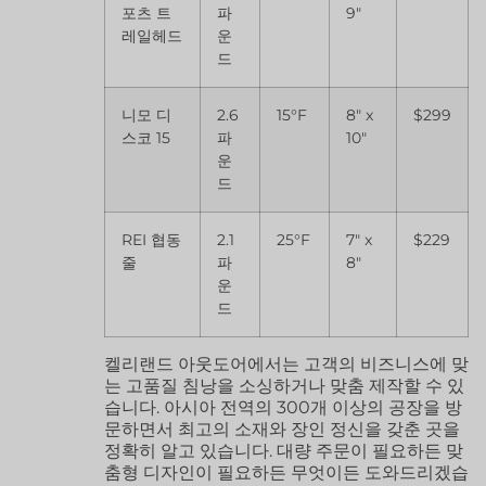
포츠 트
파
9″
레일헤드
운
드
니모 디
2.6
15°F
8″ x
$299
스코 15
파
10″
운
드
REI 협동
2.1
25°F
7″ x
$229
줄
파
8″
운
드
켈리랜드 아웃도어에서는 고객의 비즈니스에 맞
는 고품질 침낭을 소싱하거나 맞춤 제작할 수 있
습니다. 아시아 전역의 300개 이상의 공장을 방
문하면서 최고의 소재와 장인 정신을 갖춘 곳을
정확히 알고 있습니다. 대량 주문이 필요하든 맞
춤형 디자인이 필요하든 무엇이든 도와드리겠습