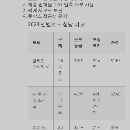
최종 압착을 위해 압축 자루 사용
팩에 세로로 보관
풋박스 접근성 유지
2024 엔벨로프 침낭 비교
무
온도
포장
모델
가격
게
등급
크기
클리밋
1.8
30°F
6″ x
$199
스태틱 V
파
8″
운
드
시 투 서
1.1
40°F
4인
$349
밋 스파
파
치 x
크
운
7인
드
치
티턴 스
2.3
35°F
7″ x
$79