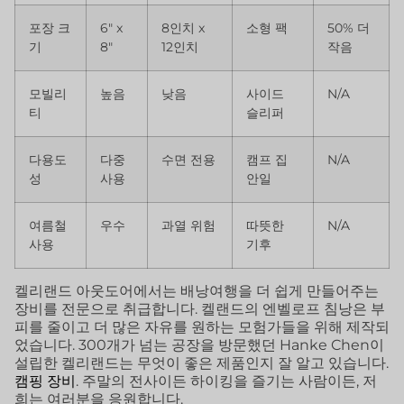
포장 크
6″ x
8인치 x
소형 팩
50% 더
기
8″
12인치
작음
모빌리
높음
낮음
사이드
N/A
티
슬리퍼
다용도
다중
수면 전용
캠프 집
N/A
성
사용
안일
여름철
우수
과열 위험
따뜻한
N/A
사용
기후
켈리랜드 아웃도어에서는 배낭여행을 더 쉽게 만들어주는
장비를 전문으로 취급합니다. 켈랜드의 엔벨로프 침낭은 부
피를 줄이고 더 많은 자유를 원하는 모험가들을 위해 제작되
었습니다. 300개가 넘는 공장을 방문했던 Hanke Chen이
설립한 켈리랜드는 무엇이 좋은 제품인지 잘 알고 있습니다.
캠핑 장비
. 주말의 전사이든 하이킹을 즐기는 사람이든, 저
희는 여러분을 응원합니다.