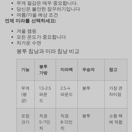
무게 절감은 매우 중요합니다.
당신은 불안한 잠꾸러기입니다
여름/가을 예상 조건
언제 미라를 선택하세요:
겨울 캠핑
모든 온도가 중요합니다
차가운 수면
봉투 침낭과 미라 침낭 비교
봉투
기능
미라백
우승자
참고
가방
무게
1.5-2.5
2.5-4
봉투
가장 큰
(평
파운
파운드
차이점
균)
드
포장
직경
직경
봉투
소형 팩
크기
5~7인
8-12인
에 적합
치
치