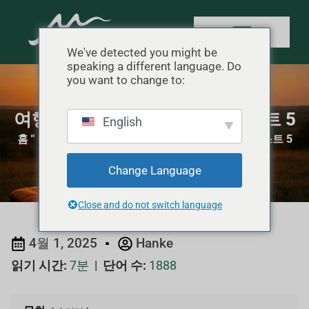
We've detected you might be
speaking a different language. Do
you want to change to:
여행자를 위한 배낭용 침낭 베스트 5
English
홈
"
캠핑 장비 리뷰
"
여행자를 위한 배낭용 침낭 베스트 5
Change Language
Close and do not switch language
4월 1, 2025
Hanke
읽기 시간:
7분
|
단어 수:
1888