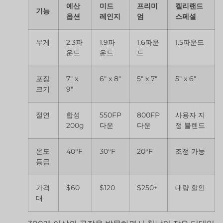
예산
미드
프리미
켈리랜드
기능
옵션
레인지
엄
스페셜
무게
2.3파
1.9파
1.6파운
1.5파운드
운드
운드
드
포장
7″ x
6″ x 8″
5″ x 7″
5″ x 6″
크기
9″
절연
합성
550FP
800FP
사용자 지
200g
다운
다운
정 블렌드
온도
40°F
30°F
20°F
조정 가능
등급
가격
$60
$120
$250+
대량 할인
대