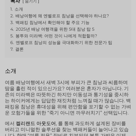
목차
숨기기
1.
소개
2.
배낭여행에 왜 엔벨로프 침낭을 선택해야 하나요?
3.
백패킹 침낭에서 확인해야 할 주요 기능
4.
2025년 배낭 여행객을 위한 5대 침낭 탑 5
5.
봉투와 미라백: 어떤 것이 나에게 적합할까?
6.
엔벨로프 침낭의 성능을 극대화하기 위한 전문가 팁
7.
결론
소개
여름 배낭여행에서 새벽 3시에 부피가 큰 침낭과 씨름하며
땀을 흘린 적이 있으신가요? 여러분은 혼자가 아닙니다. 기
존의 미라백은 따뜻하긴 하지만 이동성과 통기성을 중시하
는 하이커에게는 답답한 재킷처럼 느껴질 때가 많습니다. 백
패킹용 침낭은 휴대성을 위해 편안함을 포기할 수 없는 가벼
운 모험가들을 위한 “죽기 아니면 까무러치기” 선택입니다.
에서
켈리랜드 아웃도어
, 를 통해 과도하게 설계된 장비를
버리고 미니멀한 솔루션을 찾는 백패커들이 늘어나고 있습
니다. 한때 “여름 전용” 장비로 치부되던 봉투 가방은 이제