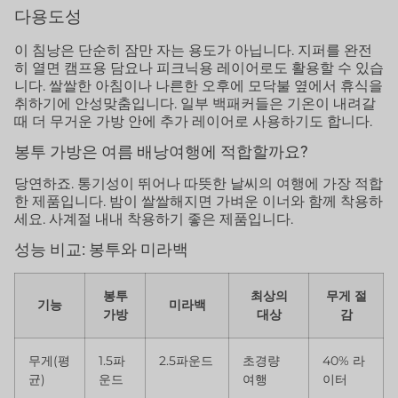
다용도성
이 침낭은 단순히 잠만 자는 용도가 아닙니다. 지퍼를 완전
히 열면 캠프용 담요나 피크닉용 레이어로도 활용할 수 있습
니다. 쌀쌀한 아침이나 나른한 오후에 모닥불 옆에서 휴식을
취하기에 안성맞춤입니다. 일부 백패커들은 기온이 내려갈
때 더 무거운 가방 안에 추가 레이어로 사용하기도 합니다.
봉투 가방은 여름 배낭여행에 적합할까요?
당연하죠. 통기성이 뛰어나 따뜻한 날씨의 여행에 가장 적합
한 제품입니다. 밤이 쌀쌀해지면 가벼운 이너와 함께 착용하
세요. 사계절 내내 착용하기 좋은 제품입니다.
성능 비교: 봉투와 미라백
봉투
최상의
무게 절
기능
미라백
가방
대상
감
무게(평
1.5파
2.5파운드
초경량
40% 라
균)
운드
여행
이터