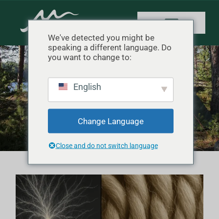
We've detected you might be
speaking a different language. Do
you want to change to:
Categoria: Camping
English
Innovations
Início
"
Inovações em camping
Change Language
Close and do not switch language