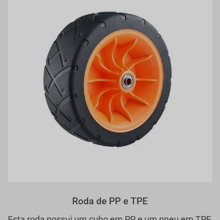
Roda de PP e TPE
Esta roda possui um cubo em PP e um pneu em TPE