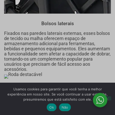
Bolsos laterais
Fixados nas paredes laterais externas, esses bolsos
de tecido ou malha oferecem espaço de
armazenamento adicional para ferramentas,
bebidas e pequenos equipamentos. Eles aumentam
a funcionalidade sem afetar a capacidade de dobrar,
tornando-os um complemento popular para
usuários que precisam de fácil acesso aos
acessórios.
Roda destacável
Usamos cookies para garantir que você tenha a melhor
experiência em nosso site. Se você continuar a usar este site,
Projetadas para armazenamento compacto, as
presumiremos que está satisfeito com ele.
rodas removíveis permitem que o carrinho dobrável
seja dobrado em um tamanho menor. Os usuários
Ok
Não
podem remover facilmente as rodas após o uso