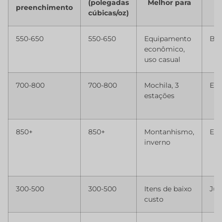
(polegadas
Melhor para
preenchimento
d
cúbicas/oz)
550-650
550-650
Equipamento
Bo
econômico,
uso casual
700-800
700-800
Mochila, 3
Exc
estações
850+
850+
Montanhismo,
Exc
inverno
300-500
300-500
Itens de baixo
Jus
custo