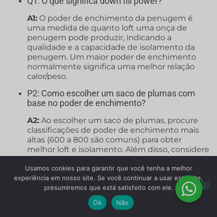
Q1: O que significa down fill power?
A1:
O poder de enchimento da penugem é
uma medida de quanto loft uma onça de
penugem pode produzir, indicando a
qualidade e a capacidade de isolamento da
penugem. Um maior poder de enchimento
normalmente significa uma melhor relação
calor/peso.
P2: Como escolher um saco de plumas com
base no poder de enchimento?
A2:
Ao escolher um saco de plumas, procure
classificações de poder de enchimento mais
altas (600 a 800 são comuns) para obter
melhor loft e isolamento. Além disso, considere
o peso e o volume da penugem usada para
obter o calor ideal.
Usamos cookies para garantir que você tenha a melhor
experiência em nosso site. Se você continuar a usar este site,
P3: Qual é a importância da capacidade de
presumiremos que está satisfeito com ele.
enchimento dos sacos de dormir?
Ok
Não
A3:
O poder de enchimento dos sacos de