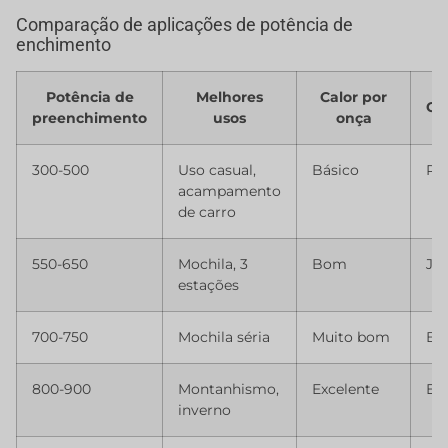
Comparação de aplicações de potência de
enchimento
Potência de
Melhores
Calor por
Co
preenchimento
usos
onça
300-500
Uso casual,
Básico
Ru
acampamento
de carro
550-650
Mochila, 3
Bom
Ju
estações
700-750
Mochila séria
Muito bom
B
800-900
Montanhismo,
Excelente
Ex
inverno