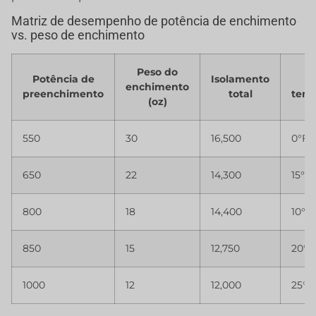
Matriz de desempenho de potência de enchimento
vs. peso de enchimento
Peso do
Potência de
Isolamento
M
enchimento
preenchimento
total
temp
(oz)
550
30
16,500
0°F/-
650
22
14,300
15°F/
800
18
14,400
10°F/
850
15
12,750
20°F
1000
12
12,000
25°F