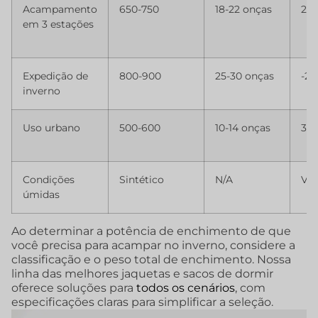
Acampamento
650-750
18-22 onças
20°
em 3 estações
Expedição de
800-900
25-30 onças
-20
inverno
Uso urbano
500-600
10-14 onças
30°
Condições
Sintético
N/A
Var
úmidas
Ao determinar a potência de enchimento de que
você precisa para acampar no inverno, considere a
classificação e o peso total de enchimento. Nossa
linha das melhores jaquetas e sacos de dormir
oferece soluções para
todos os cenários
, com
especificações claras para simplificar a seleção.