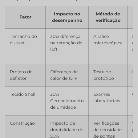
Impacto no
Método de
Fator
desempenho
verificação
Tamanho do
30% diferença
Análise
Pe
cluster
na retenção do
microscópica
cl
loft
mi
Projeto do
Diferença de
Teste de
Po
defletor
calor de 15°F
protótipo
Tecido Shell
20%
Exames
Co
Gerenciamento
laboratoriais
de umidade
Construção
Impacto da
Verificações
Va
durabilidade do
de densidade
pa
50%
de pontos