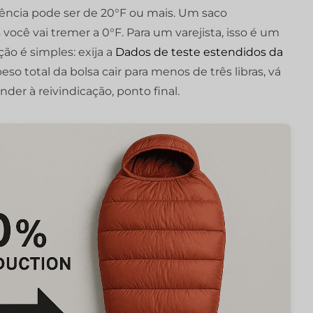
ivência pode ser de 20°F ou mais. Um saco
 você vai tremer a 0°F. Para um varejista, isso é um
ão é simples: exija a
Dados de teste estendidos da
so total da bolsa cair para menos de três libras, vá
der à reivindicação, ponto final.