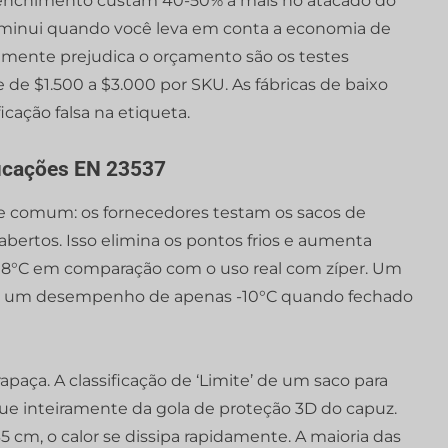
e enchimento custam 40-50% a mais no atacado do
 diminui quando você leva em conta a economia de
mente prejudica o orçamento são os testes
 de $1.500 a $3.000 por SKU. As fábricas de baixo
cação falsa na etiqueta.
ficações EN 23537
ue comum: os fornecedores testam os sacos de
ertos. Isso elimina os pontos frios e aumenta
até 8°C em comparação com o uso real com zíper. Um
ter um desempenho de apenas -10°C quando fechado
paça. A classificação de ‘Limite’ de um saco para
e inteiramente da gola de proteção 3D do capuz.
5 cm, o calor se dissipa rapidamente. A maioria das