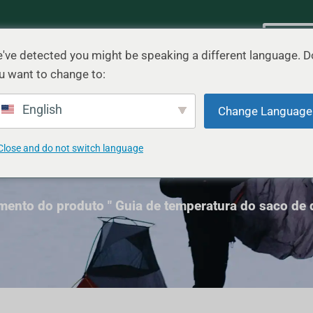
Cenário
Blog
Contato
Cotaç
've detected you might be speaking a different language. D
u want to change to:
English
Change Language
Close and do not switch language
peratura do saco de dor
mento do produto
"
Guia de temperatura do saco de