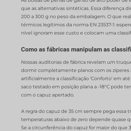
As bolsas de penas de ganso de alto poder d
que as alternativas sintéticas. Essa diferença
200 a 300 g no peso da embalagem. O que real
térmicos legítimos da norma EN 23537-1: espere
nível ignoram esse custo e colocam uma classifi
Como as fábricas manipulam as classi
Nossas auditorias de fábrica revelam um truq
dormir completamente planos com os zíperes ab
artificialmente a classificação ‘Conforto’ em 
saco testado em posição plana a -18°C pode 
com o capuz apertado.
A regra do capuz de 35 cm sempre pega essa tra
temperaturas abaixo de zero depende quase qu
Se a circunferência do capuz for maior do que 3