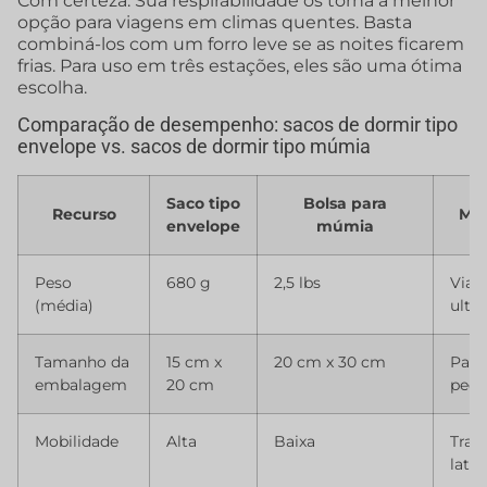
Com certeza. Sua respirabilidade os torna a melhor
opção para viagens em climas quentes. Basta
combiná-los com um forro leve se as noites ficarem
frias. Para uso em três estações, eles são uma ótima
escolha.
Comparação de desempenho: sacos de dormir tipo
envelope vs. sacos de dormir tipo múmia
Saco tipo
Bolsa para
Recurso
Mel
envelope
múmia
Peso
680 g
2,5 lbs
Viag
(média)
ultra
Tamanho da
15 cm x
20 cm x 30 cm
Paco
embalagem
20 cm
pequ
Mobilidade
Alta
Baixa
Trav
later