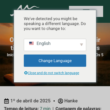
We've detected you might be
speaking a different language. Do
you want to change to:
Os 5 principais sacos de dormir
English
tipo envelope para mochileiros
Início
"
Avaliações de equipamentos de camping
"
Os 5
Change Language
principais sacos de dormir tipo envelope para
mochileiros
Close and do not switch language
1º de abril de 2025
Hanke
Tempo de leitura:
7 min
|
Contagem de palavras: