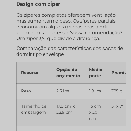
Design com zíper
Os zíperes completos oferecem ventilação,
mas aumentam o peso. Os zíperes parciais
economizam alguns gramas, mas ainda
permitem fácil acesso. Nossa recomendação?
Um zíper 3/4 que divide a diferença.
Comparação das características dos sacos de
dormir tipo envelope
Opção de
Médio
Recurso
Premiu
orçamento
porte
Peso
2,3 lbs
1,9 lbs
725 g
Tamanho da
17,8 cm x
15 cm
5″ x 7″
embalagem
22,9 cm
x 20
cm