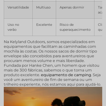
Versatilidade
Multiuso
Apenas dormir
Tare
aca
Uso no
Excelente
Risco de
Clim
verão
superaquecimento
quen
Na Kelyland Outdoors, somos especializados em
equipamentos que facilitam as caminhadas com
mochila às costas. Os nossos sacos de dormir tipo
envelope são concebidos para aventureiros que
procuram menos volume e mais liberdade.
Fundada por Hanke Chen, um homem que visitou
mais de 300 fábricas, sabemos o que torna um
produto excelente.
equipamento de camping
. Seja
você um aventureiro de fim de semana ou um
trilheiro experiente, nós estamos aqui para ajudá-lo.