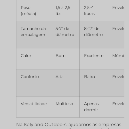
Peso
1,5 a 2,5
2,5-4
Envelop
(média)
lbs
libras
Tamanho da
5-7″ de
8-12″ de
Envelop
embalagem
diâmetro
diâmetro
Calor
Bom
Excelente
Múmia
Conforto
Alta
Baixa
Envelop
Versatilidade
Multiuso
Apenas
Envelop
dormir
Na Kelyland Outdoors, ajudamos as empresas