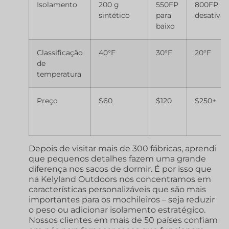
Isolamento
200 g
550FP
800FP
sintético
para
desativa
baixo
Classificação
40°F
30°F
20°F
de
temperatura
Preço
$60
$120
$250+
Depois de visitar mais de 300 fábricas, aprendi
que pequenos detalhes fazem uma grande
diferença nos sacos de dormir. É por isso que
na Kelyland Outdoors nos concentramos em
características personalizáveis que são mais
importantes para os mochileiros – seja reduzir
o peso ou adicionar isolamento estratégico.
Nossos clientes em mais de 50 países confiam