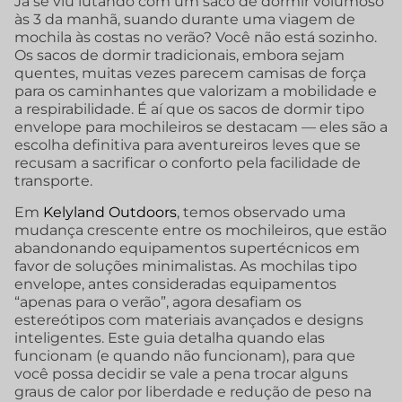
Já se viu lutando com um saco de dormir volumoso
às 3 da manhã, suando durante uma viagem de
mochila às costas no verão? Você não está sozinho.
Os sacos de dormir tradicionais, embora sejam
quentes, muitas vezes parecem camisas de força
para os caminhantes que valorizam a mobilidade e
a respirabilidade. É aí que os sacos de dormir tipo
envelope para mochileiros se destacam — eles são a
escolha definitiva para aventureiros leves que se
recusam a sacrificar o conforto pela facilidade de
transporte.
Em
Kelyland Outdoors
, temos observado uma
mudança crescente entre os mochileiros, que estão
abandonando equipamentos supertécnicos em
favor de soluções minimalistas. As mochilas tipo
envelope, antes consideradas equipamentos
“apenas para o verão”, agora desafiam os
estereótipos com materiais avançados e designs
inteligentes. Este guia detalha quando elas
funcionam (e quando não funcionam), para que
você possa decidir se vale a pena trocar alguns
graus de calor por liberdade e redução de peso na