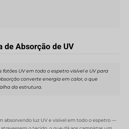
o
a de Absorção de UV
 fotões UV em todo o espetro visível e UV para
sorção converte energia em calor, o que
alha da estrutura.
m absorvendo luz UV e visível em todo o espetro —
 atravessem o tecido, o que dá aos campistas um