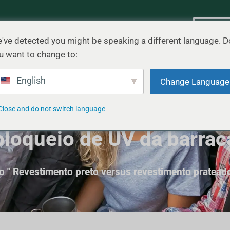
Cenário
Blog
Contato
Cotaç
've detected you might be speaking a different language. D
u want to change to:
English
Change Language
reto versus revestiment
Close and do not switch language
bloqueio de UV da barrac
o
"
Revestimento preto versus revestimento pratead