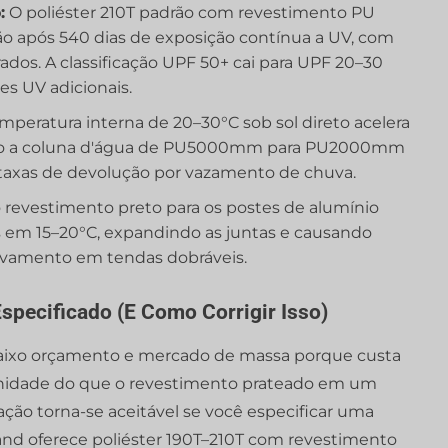
:
O poliéster 210T padrão com revestimento PU
ção após 540 dias de exposição contínua a UV, com
ados. A classificação UPF 50+ cai para UPF 20–30
s UV adicionais.
eratura interna de 20–30°C sob sol direto acelera
indo a coluna d'água de PU5000mm para PU2000mm
 taxas de devolução por vazamento de chuva.
o revestimento preto para os postes de alumínio
s em 15–20°C, expandindo as juntas e causando
vamento em tendas dobráveis.
specificado (E Como Corrigir Isso)
aixo orçamento e mercado de massa porque custa
nidade do que o revestimento prateado em um
ão torna-se aceitável se você especificar uma
and oferece poliéster 190T–210T com revestimento