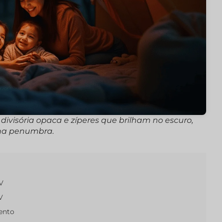
divisória opaca e zíperes que brilham no escuro,
 na penumbra.
V
V
ento