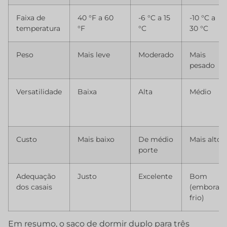
Faixa de
40 °F a 60
-6 °C a 15
-10 °C a
temperatura
°F
°C
30 °C
Peso
Mais leve
Moderado
Mais
pesado
Versatilidade
Baixa
Alta
Médio
Custo
Mais baixo
De médio
Mais alto
porte
Adequação
Justo
Excelente
Bom
dos casais
(embora
frio)
Em resumo, o saco de dormir duplo para três