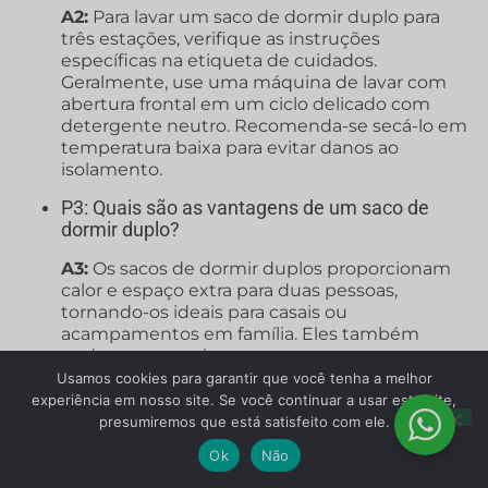
A2:
Para lavar um saco de dormir duplo para
três estações, verifique as instruções
específicas na etiqueta de cuidados.
Geralmente, use uma máquina de lavar com
abertura frontal em um ciclo delicado com
detergente neutro. Recomenda-se secá-lo em
temperatura baixa para evitar danos ao
isolamento.
P3: Quais são as vantagens de um saco de
dormir duplo?
A3:
Os sacos de dormir duplos proporcionam
calor e espaço extra para duas pessoas,
tornando-os ideais para casais ou
acampamentos em família. Eles também
podem economizar peso e espaço em seu
equipamento, já que você não precisa de dois
Usamos cookies para garantir que você tenha a melhor
sacos de dormir separados.
experiência em nosso site. Se você continuar a usar este site,
presumiremos que está satisfeito com ele.
P4: Um saco de dormir duplo para três
Ok
Não
estações pode ser usado no inverno?