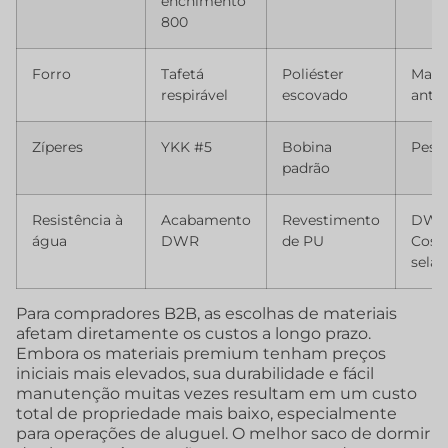
enchimento
800
Forro
Tafetá
Poliéster
Malh
respirável
escovado
anti
Zíperes
YKK #5
Bobina
Pesa
padrão
Resistência à
Acabamento
Revestimento
DWR
água
DWR
de PU
Cost
selad
Para compradores B2B, as escolhas de materiais
afetam diretamente os custos a longo prazo.
Embora os materiais premium tenham preços
iniciais mais elevados, sua durabilidade e fácil
manutenção muitas vezes resultam em um custo
total de propriedade mais baixo, especialmente
para operações de aluguel. O melhor saco de dormir