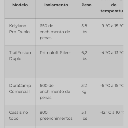
Modelo
Isolamento
Peso
de
temperatura
Kelyland
650 de
5,8
-9 °C a 15 °C
Pro Duplo
enchimento de
lbs
penas
TrailFusion
Primaloft Silver
6,2
-4 °C a 13 °C
Duplo
lbs
DuraCamp
600 de
3,2
-6 °C a 15 °C
Comercial
enchimento de
kg
penas
Casais no
800
5,1
-12 °C a 10 °C
topo
preenchimentos
lbs