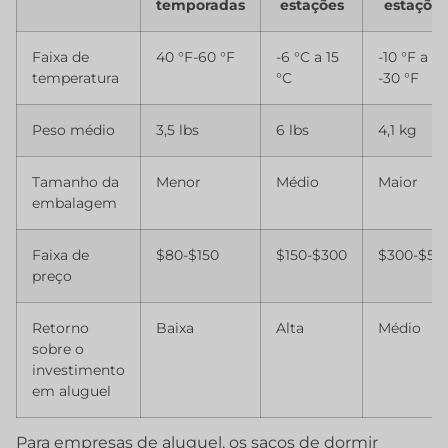
temporadas
estações
estações
Faixa de
40 °F-60 °F
-6 °C a 15
-10 °F a
temperatura
°C
-30 °F
Peso médio
3,5 lbs
6 lbs
4,1 kg
Tamanho da
Menor
Médio
Maior
embalagem
Faixa de
$80-$150
$150-$300
$300-$50
preço
Retorno
Baixa
Alta
Médio
sobre o
investimento
em aluguel
Para empresas de aluguel, os sacos de dormir