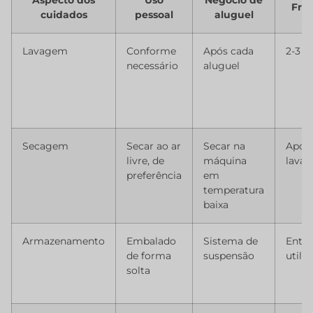
Fre
cuidados
pessoal
aluguel
Lavagem
Conforme
Após cada
2-3 u
necessário
aluguel
Secagem
Secar ao ar
Secar na
Após
livre, de
máquina
lava
preferência
em
temperatura
baixa
Armazenamento
Embalado
Sistema de
Entre
de forma
suspensão
utili
solta