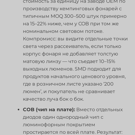
стоимость за единицу на заводе OEM по
производству кемпинговых фонарей с
типичным MOQ 300–500 штук примерно
на 15–22% ниже, чем у COB при том же
номинальном световом потоке.
Компромисс: вы видите отдельные точки
света через рассеиватель, если только
корпус фонаря не добавляет толстую
матовую линзу — что съедает 10–15%
выходных люменов. SMD подходит для
продуктов начального ценового уровня,
где в розничном листе указано ‘200
люмен’, и покупатель не сравнивает
качество луча бок о бок.
COB (чип на плате):
Вместо отдельных
диодов один однородный чип с
люминофорным покрытием
простирается по всей плате. Результат: