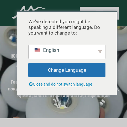
We've detected you might be
speaking a different language. Do
you want to change to:
Руководство покупателя
English
кемпинговых фонарей: Типы,
Люмены, Время работы от
Change Language
батареи и Сертификации
Главная
"
Руководство покупателя
"
Руководство
Close and do not switch language
покупателя кемпинговых фонарей: Типы, Люмены,
Время работы от батареи и Сертификации