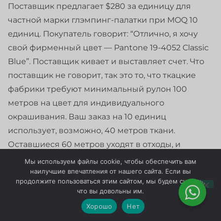
Поставщик предлагает $280 за единицу для
частной марки глэмпинг-палатки при MOQ 10
единиц. Покупатель говорит: “Отлично, я хочу
свой фирменный цвет — Pantone 19-4052 Classic
Blue”. Поставщик кивает и выставляет счет. Что
поставщик не говорит, так это то, что ткацкие
фабрики требуют минимальный рулон 100
метров на цвет для индивидуального
окрашивания. Ваш заказ на 10 единиц
использует, возможно, 40 метров ткани.
Оставшиеся 60 метров уходят в отходы, и
фабрика взимает надбавку в размере
$800–
Мы используем файлы cookie, чтобы обеспечить вам
$1,500
чтобы покрыть настройку и потери
наилучшие впечатления от нашего сайта. Если вы
продолжите пользоваться этим сайтом, мы будем считать,
материала.
что вы довольны им.
Хорошо
Нет
Эта надбавка мгновенно повышает вашу