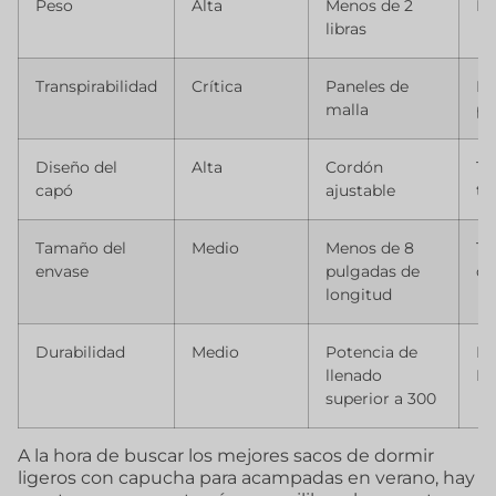
Peso
Alta
Menos de 2
Ny
libras
Transpirabilidad
Crítica
Paneles de
Ma
malla
po
Diseño del
Alta
Cordón
Te
capó
ajustable
tr
Tamaño del
Medio
Menos de 8
Te
envase
pulgadas de
co
longitud
Durabilidad
Medio
Potencia de
Ny
llenado
Ri
superior a 300
A la hora de buscar los mejores sacos de dormir
ligeros con capucha para acampadas en verano, hay