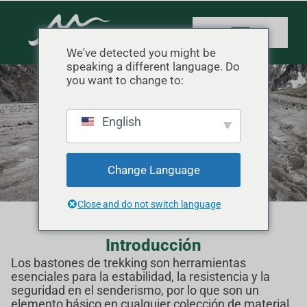
We've detected you might be
speaking a different language. Do
you want to change to:
Bastón de trekking
English
Inicio
"
Producto
"
Bastón de trekking
Change Language
Close and do not switch language
Introducción
Los bastones de trekking son herramientas
esenciales para la estabilidad, la resistencia y la
seguridad en el senderismo, por lo que son un
elemento básico en cualquier colección de material