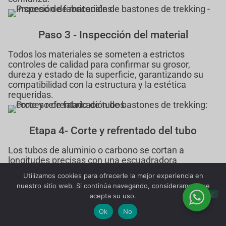
Paso 3 - Inspección del material
Todos los materiales se someten a estrictos
controles de calidad para confirmar su grosor,
dureza y estado de la superficie, garantizando su
compatibilidad con la estructura y la estética
requeridas.
Etapa 4- Corte y refrentado del tubo
Los tubos de aluminio o carbono se cortan a
longitudes precisas con una escuadradora
automática de tubos, lo que garantiza dimensiones
Utilizamos cookies para ofrecerle la mejor experiencia en
uniformes y extremos lisos.
nuestro sitio web. Si continúa navegando, consideramos que
acepta su uso.
Ok
No
Paso 5 - Torneado de precisión