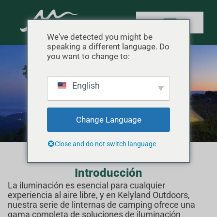
We've detected you might be
speaking a different language. Do
you want to change to:
Luz de camping
English
Inicio
"
Producto
"
Luz de camping
Change Language
Close and do not switch language
Introducción
La iluminación es esencial para cualquier
experiencia al aire libre, y en Kelyland Outdoors,
nuestra serie de linternas de camping ofrece una
gama completa de soluciones de iluminación