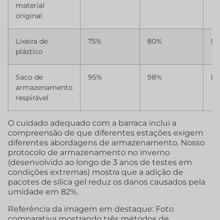
material
original
Lixeira de
75%
80%
Mé
plástico
Saco de
95%
98%
Ba
armazenamento
respirável
O cuidado adequado com a barraca inclui a
compreensão de que diferentes estações exigem
diferentes abordagens de armazenamento. Nosso
protocolo de armazenamento no inverno
(desenvolvido ao longo de 3 anos de testes em
condições extremas) mostra que a adição de
pacotes de sílica gel reduz os danos causados pela
umidade em 82%.
Referência da imagem em destaque: Foto
comparativa mostrando três métodos de