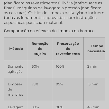
(danificam os revestimentos), lixívia (enfraquece as
fibras), máquinas de lavagem a pressão (danificam
as costuras). Os kits de limpeza da Kelyland incluem
todas as ferramentas aprovadas com instruções
específicas para cada material.
Comparação da eficácia da limpeza da barraca
Remoção
Preservação
Tempo
Método
de
do
necessário
sujeira
revestimento
Somente
60%
100%
2 min
agitação
Limpeza
75%
95%
15 min
de
manchas
Lavagem
98%
90%
45 min