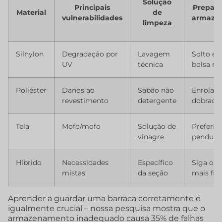
Solução
Principais
Prepara
Material
de
vulnerabilidades
armaze
limpeza
Silnylon
Degradação por
Lavagem
Solto e
UV
técnica
bolsa res
Poliéster
Danos ao
Sabão não
Enrolado
revestimento
detergente
dobrado
Tela
Mofo/mofo
Solução de
Preferíve
vinagre
pendura
Híbrido
Necessidades
Específico
Siga o m
mistas
da seção
mais fra
Aprender a guardar uma barraca corretamente é
igualmente crucial – nossa pesquisa mostra que o
armazenamento inadequado causa 35% de falhas