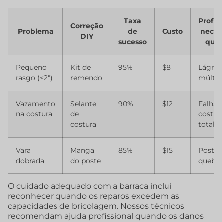
Taxa
Profis
Correção
Problema
de
Custo
neces
DIY
sucesso
qua
Pequeno
Kit de
95%
$8
Lágri
rasgo (<2″)
remendo
múltip
Vazamento
Selante
90%
$12
Falha 
na costura
de
costur
costura
total
Vara
Manga
85%
$15
Poste
dobrada
do poste
quebr
O cuidado adequado com a barraca inclui
reconhecer quando os reparos excedem as
capacidades de bricolagem. Nossos técnicos
recomendam ajuda profissional quando os danos