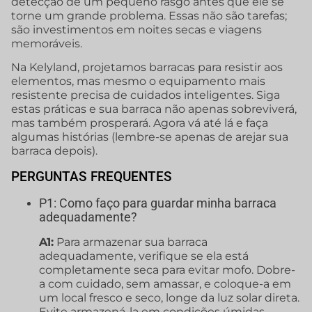
detecção de um pequeno rasgo antes que ele se
torne um grande problema. Essas não são tarefas;
são investimentos em noites secas e viagens
memoráveis.
Na Kelyland, projetamos barracas para resistir aos
elementos, mas mesmo o equipamento mais
resistente precisa de cuidados inteligentes. Siga
estas práticas e sua barraca não apenas sobreviverá,
mas também prosperará. Agora vá até lá e faça
algumas histórias (lembre-se apenas de arejar sua
barraca depois).
PERGUNTAS FREQUENTES
P1: Como faço para guardar minha barraca
adequadamente?
A1:
Para armazenar sua barraca
adequadamente, verifique se ela está
completamente seca para evitar mofo. Dobre-
a com cuidado, sem amassar, e coloque-a em
um local fresco e seco, longe da luz solar direta.
Evite armazená-la em condições úmidas.