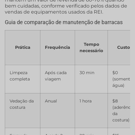
bem cuidadas, conforme verificado pelos dados de
vendas de equipamentos usados da REI.
Guia de comparação de manutenção de barracas
Tempo
Prática
Frequência
Custo
necessário
Limpeza
Após cada
30 min
$0
completa
viagem
(somente
água)
Vedação da
Anual
1 hora
$8
costura
(aderência
da
costura)