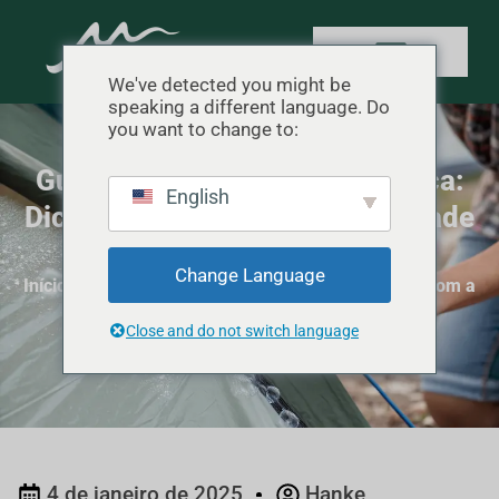
We've detected you might be
speaking a different language. Do
you want to change to:
Guia de cuidados com a barraca:
English
Dicas essenciais para longevidade
e desempenho
Change Language
Início
"
Dicas de acampamento
"
Guia de cuidados com a
barraca: Dicas essenciais para longevidade e
Close and do not switch language
desempenho
4 de janeiro de 2025
Hanke