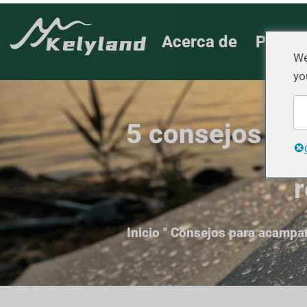
Acerca de
Produ
We
yo
5 consejos ese
r
Inicio
"
Consejos para acampa