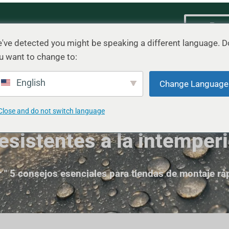
Pre
cto
Escenario
Blog
Contacto
r
've detected you might be speaking a different language. D
u want to change to:
English
Change Language
nciales para tiendas de
Close and do not switch language
esistentes a la intemper
r
"
5 consejos esenciales para tiendas de montaje ráp