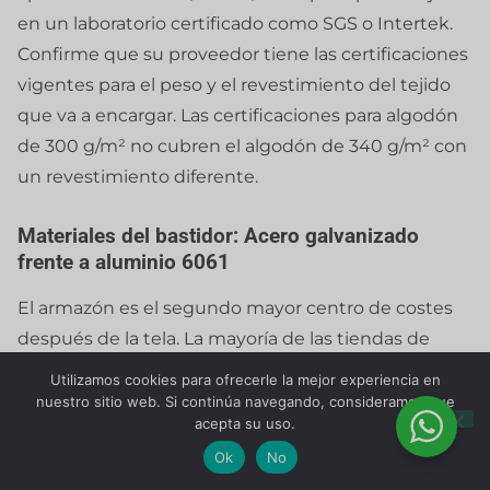
en un laboratorio certificado como SGS o Intertek.
Confirme que su proveedor tiene las certificaciones
vigentes para el peso y el revestimiento del tejido
que va a encargar. Las certificaciones para algodón
de 300 g/m² no cubren el algodón de 340 g/m² con
un revestimiento diferente.
Materiales del bastidor: Acero galvanizado
frente a aluminio 6061
El armazón es el segundo mayor centro de costes
después de la tela. La mayoría de las tiendas de
campaña para glamping utilizan tubos de acero
Utilizamos cookies para ofrecerle la mejor experiencia en
galvanizado de 38 mm o 42 mm. La opción de acero
nuestro sitio web. Si continúa navegando, consideramos que
acepta su uso.
es más pesada (un armazón de 4 m pesa entre 18 y
Ok
No
22 kg) y cuesta menos: aproximadamente $30-$45