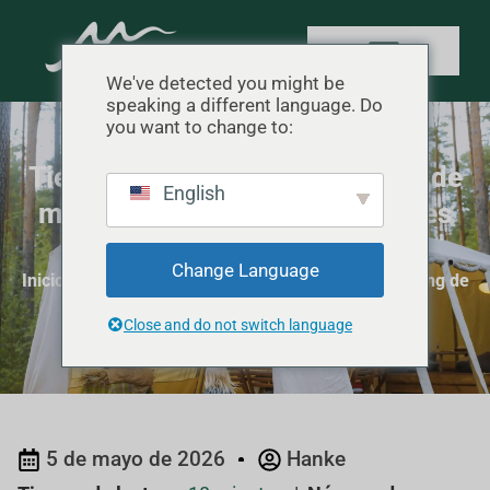
We've detected you might be
speaking a different language. Do
you want to change to:
Tiendas de campaña Glamping de
English
marca blanca: MOQs y opciones
de marca
Change Language
Inicio
"
Marca blanca
"
Tiendas de campaña Glamping de
marca blanca: MOQs y opciones de marca
Close and do not switch language
5 de mayo de 2026
Hanke